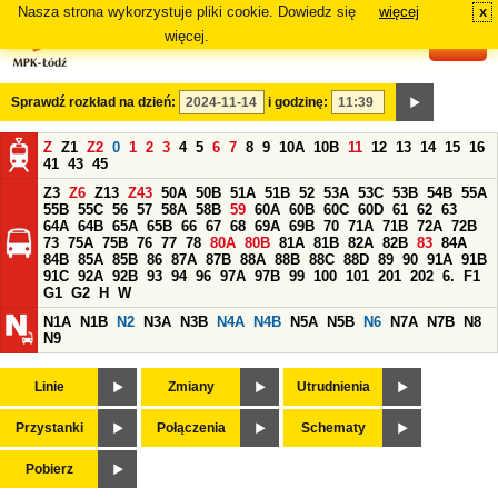
Nasza strona wykorzystuje pliki cookie. Dowiedz się
więcej
x
#
więcej.
Sprawdź rozkład na dzień:
i godzinę:
Z
Z1
Z2
0
1
2
3
4
5
6
7
8
9
10A
10B
11
12
13
14
15
16
41
43
45
Z3
Z6
Z13
Z43
50A
50B
51A
51B
52
53A
53C
53B
54B
55A
55B
55C
56
57
58A
58B
59
60A
60B
60C
60D
61
62
63
64A
64B
65A
65B
66
67
68
69A
69B
70
71A
71B
72A
72B
73
75A
75B
76
77
78
80A
80B
81A
81B
82A
82B
83
84A
84B
85A
85B
86
87A
87B
88A
88B
88C
88D
89
90
91A
91B
91C
92A
92B
93
94
96
97A
97B
99
100
101
201
202
6.
F1
G1
G2
H
W
N1A
N1B
N2
N3A
N3B
N4A
N4B
N5A
N5B
N6
N7A
N7B
N8
N9
Linie
Zmiany
Utrudnienia
Przystanki
Połączenia
Schematy
Pobierz