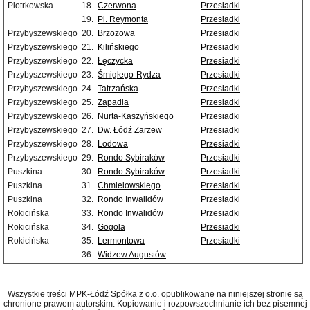
Piotrkowska
18.
Czerwona
Przesiadki
19.
Pl. Reymonta
Przesiadki
Przybyszewskiego
20.
Brzozowa
Przesiadki
Przybyszewskiego
21.
Kilińskiego
Przesiadki
Przybyszewskiego
22.
Łęczycka
Przesiadki
Przybyszewskiego
23.
Śmigłego-Rydza
Przesiadki
Przybyszewskiego
24.
Tatrzańska
Przesiadki
Przybyszewskiego
25.
Zapadła
Przesiadki
Przybyszewskiego
26.
Nurta-Kaszyńskiego
Przesiadki
Przybyszewskiego
27.
Dw. Łódź Zarzew
Przesiadki
Przybyszewskiego
28.
Lodowa
Przesiadki
Przybyszewskiego
29.
Rondo Sybiraków
Przesiadki
Puszkina
30.
Rondo Sybiraków
Przesiadki
Puszkina
31.
Chmielowskiego
Przesiadki
Puszkina
32.
Rondo Inwalidów
Przesiadki
Rokicińska
33.
Rondo Inwalidów
Przesiadki
Rokicińska
34.
Gogola
Przesiadki
Rokicińska
35.
Lermontowa
Przesiadki
36.
Widzew Augustów
Wszystkie treści MPK-Łódź Spółka z o.o. opublikowane na niniejszej stronie są
chronione prawem autorskim. Kopiowanie i rozpowszechnianie ich bez pisemnej