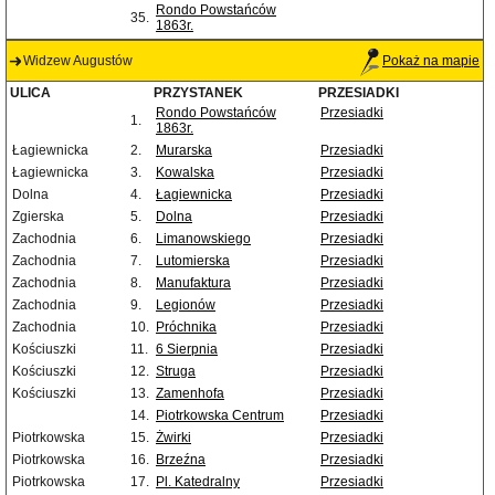
Rondo Powstańców
35.
1863r.
Widzew Augustów
Pokaż na mapie
ULICA
PRZYSTANEK
PRZESIADKI
Rondo Powstańców
Przesiadki
1.
1863r.
Łagiewnicka
2.
Murarska
Przesiadki
Łagiewnicka
3.
Kowalska
Przesiadki
Dolna
4.
Łagiewnicka
Przesiadki
Zgierska
5.
Dolna
Przesiadki
Zachodnia
6.
Limanowskiego
Przesiadki
Zachodnia
7.
Lutomierska
Przesiadki
Zachodnia
8.
Manufaktura
Przesiadki
Zachodnia
9.
Legionów
Przesiadki
Zachodnia
10.
Próchnika
Przesiadki
Kościuszki
11.
6 Sierpnia
Przesiadki
Kościuszki
12.
Struga
Przesiadki
Kościuszki
13.
Zamenhofa
Przesiadki
14.
Piotrkowska Centrum
Przesiadki
Piotrkowska
15.
Żwirki
Przesiadki
Piotrkowska
16.
Brzeźna
Przesiadki
Piotrkowska
17.
Pl. Katedralny
Przesiadki