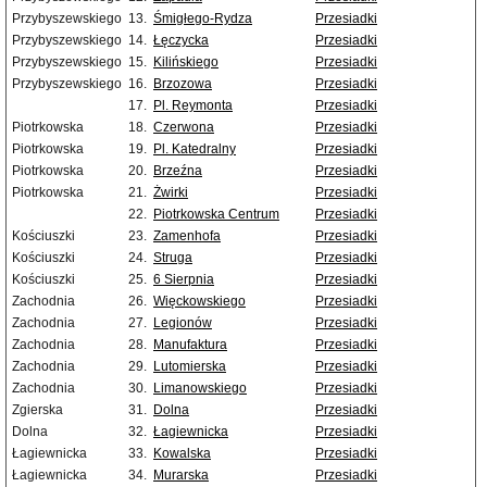
Przybyszewskiego
13.
Śmigłego-Rydza
Przesiadki
Przybyszewskiego
14.
Łęczycka
Przesiadki
Przybyszewskiego
15.
Kilińskiego
Przesiadki
Przybyszewskiego
16.
Brzozowa
Przesiadki
17.
Pl. Reymonta
Przesiadki
Piotrkowska
18.
Czerwona
Przesiadki
Piotrkowska
19.
Pl. Katedralny
Przesiadki
Piotrkowska
20.
Brzeźna
Przesiadki
Piotrkowska
21.
Żwirki
Przesiadki
22.
Piotrkowska Centrum
Przesiadki
Kościuszki
23.
Zamenhofa
Przesiadki
Kościuszki
24.
Struga
Przesiadki
Kościuszki
25.
6 Sierpnia
Przesiadki
Zachodnia
26.
Więckowskiego
Przesiadki
Zachodnia
27.
Legionów
Przesiadki
Zachodnia
28.
Manufaktura
Przesiadki
Zachodnia
29.
Lutomierska
Przesiadki
Zachodnia
30.
Limanowskiego
Przesiadki
Zgierska
31.
Dolna
Przesiadki
Dolna
32.
Łagiewnicka
Przesiadki
Łagiewnicka
33.
Kowalska
Przesiadki
Łagiewnicka
34.
Murarska
Przesiadki