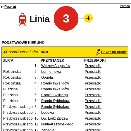
Pomoc
Powrót
3
Linia
PODSTAWOWE KIERUNKI
Rondo Powstańców 1863r.
Pokaż na mapie
ULICA
PRZYSTANEK
PRZESIADKI
1.
Widzew Augustów
Przesiadki
Rokicińska
2.
Lermontowa
Przesiadki
Rokicińska
3.
Gogola
Przesiadki
Rokicińska
4.
Rondo Inwalidów
Przesiadki
Puszkina
5.
Rondo Inwalidów
Przesiadki
Puszkina
6.
Chmielowskiego
Przesiadki
Puszkina
7.
Rondo Sybiraków
Przesiadki
Przybyszewskiego
8.
Rondo Sybiraków
Przesiadki
Przybyszewskiego
9.
Lodowa
Przesiadki
Przybyszewskiego
10.
Dw. Łódź Zarzew
Przesiadki
Przybyszewskiego
11.
Nurta-Kaszyńskiego
Przesiadki
Przybyszewskiego
12.
Zapadła
Przesiadki