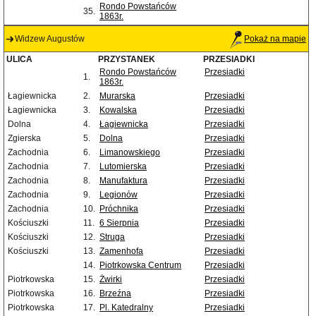
Rondo Powstańców
35.
1863r.
Widzew Augustów
Pokaż na mapie
ULICA
PRZYSTANEK
PRZESIADKI
Rondo Powstańców
Przesiadki
1.
1863r.
Łagiewnicka
2.
Murarska
Przesiadki
Łagiewnicka
3.
Kowalska
Przesiadki
Dolna
4.
Łagiewnicka
Przesiadki
Zgierska
5.
Dolna
Przesiadki
Zachodnia
6.
Limanowskiego
Przesiadki
Zachodnia
7.
Lutomierska
Przesiadki
Zachodnia
8.
Manufaktura
Przesiadki
Zachodnia
9.
Legionów
Przesiadki
Zachodnia
10.
Próchnika
Przesiadki
Kościuszki
11.
6 Sierpnia
Przesiadki
Kościuszki
12.
Struga
Przesiadki
Kościuszki
13.
Zamenhofa
Przesiadki
14.
Piotrkowska Centrum
Przesiadki
Piotrkowska
15.
Żwirki
Przesiadki
Piotrkowska
16.
Brzeźna
Przesiadki
Piotrkowska
17.
Pl. Katedralny
Przesiadki