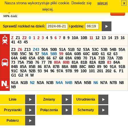
Nasza strona wykorzystuje pliki cookie. Dowiedz się
więcej
x
#
więcej.
Sprawdź rozkład na dzień:
i godzinę:
Z
Z1
Z2
0
1
2
3
4
5
6
7
8
9
10A
10B
11
12
13
14
15
16
41
43
45
Z3
Z6
Z13
Z43
50A
50B
51A
51B
52
53A
53C
53B
54B
55A
55B
55C
56
57
58A
58B
59
60A
60B
60C
60D
61
62
63
64A
64B
65A
65B
66
67
68
69A
69B
70
71A
71B
72A
72B
73
75A
75B
76
77
78
80A
80B
81A
81B
82A
82B
83
84A
84B
85A
85B
86
87A
87B
88A
88B
88C
88D
89
90
91A
91B
91C
92A
92B
93
94
96
97A
97B
99
100
101
201
202
6.
F1
G1
G2
H
W
N1A
N1B
N2
N3A
N3B
N4A
N4B
N5A
N5B
N6
N7A
N7B
N8
N9
Linie
Zmiany
Utrudnienia
Przystanki
Połączenia
Schematy
Pobierz