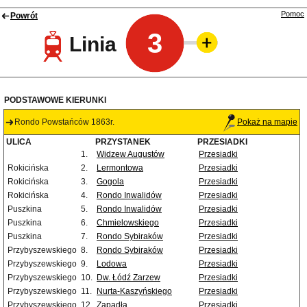
Pomoc
Powrót
3
Linia
PODSTAWOWE KIERUNKI
Rondo Powstańców 1863r.
Pokaż na mapie
ULICA
PRZYSTANEK
PRZESIADKI
1.
Widzew Augustów
Przesiadki
Rokicińska
2.
Lermontowa
Przesiadki
Rokicińska
3.
Gogola
Przesiadki
Rokicińska
4.
Rondo Inwalidów
Przesiadki
Puszkina
5.
Rondo Inwalidów
Przesiadki
Puszkina
6.
Chmielowskiego
Przesiadki
Puszkina
7.
Rondo Sybiraków
Przesiadki
Przybyszewskiego
8.
Rondo Sybiraków
Przesiadki
Przybyszewskiego
9.
Lodowa
Przesiadki
Przybyszewskiego
10.
Dw. Łódź Zarzew
Przesiadki
Przybyszewskiego
11.
Nurta-Kaszyńskiego
Przesiadki
Przybyszewskiego
12.
Zapadła
Przesiadki