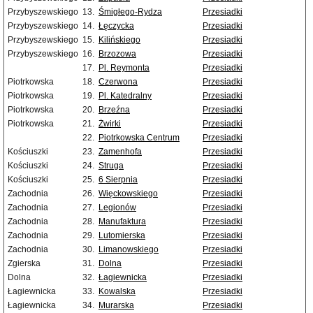
Przybyszewskiego
13.
Śmigłego-Rydza
Przesiadki
Przybyszewskiego
14.
Łęczycka
Przesiadki
Przybyszewskiego
15.
Kilińskiego
Przesiadki
Przybyszewskiego
16.
Brzozowa
Przesiadki
17.
Pl. Reymonta
Przesiadki
Piotrkowska
18.
Czerwona
Przesiadki
Piotrkowska
19.
Pl. Katedralny
Przesiadki
Piotrkowska
20.
Brzeźna
Przesiadki
Piotrkowska
21.
Żwirki
Przesiadki
22.
Piotrkowska Centrum
Przesiadki
Kościuszki
23.
Zamenhofa
Przesiadki
Kościuszki
24.
Struga
Przesiadki
Kościuszki
25.
6 Sierpnia
Przesiadki
Zachodnia
26.
Więckowskiego
Przesiadki
Zachodnia
27.
Legionów
Przesiadki
Zachodnia
28.
Manufaktura
Przesiadki
Zachodnia
29.
Lutomierska
Przesiadki
Zachodnia
30.
Limanowskiego
Przesiadki
Zgierska
31.
Dolna
Przesiadki
Dolna
32.
Łagiewnicka
Przesiadki
Łagiewnicka
33.
Kowalska
Przesiadki
Łagiewnicka
34.
Murarska
Przesiadki