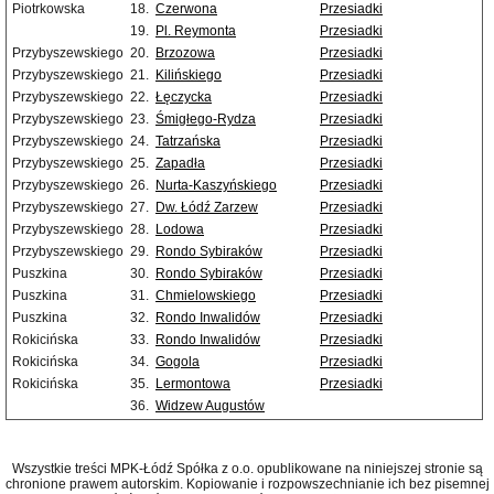
Piotrkowska
18.
Czerwona
Przesiadki
19.
Pl. Reymonta
Przesiadki
Przybyszewskiego
20.
Brzozowa
Przesiadki
Przybyszewskiego
21.
Kilińskiego
Przesiadki
Przybyszewskiego
22.
Łęczycka
Przesiadki
Przybyszewskiego
23.
Śmigłego-Rydza
Przesiadki
Przybyszewskiego
24.
Tatrzańska
Przesiadki
Przybyszewskiego
25.
Zapadła
Przesiadki
Przybyszewskiego
26.
Nurta-Kaszyńskiego
Przesiadki
Przybyszewskiego
27.
Dw. Łódź Zarzew
Przesiadki
Przybyszewskiego
28.
Lodowa
Przesiadki
Przybyszewskiego
29.
Rondo Sybiraków
Przesiadki
Puszkina
30.
Rondo Sybiraków
Przesiadki
Puszkina
31.
Chmielowskiego
Przesiadki
Puszkina
32.
Rondo Inwalidów
Przesiadki
Rokicińska
33.
Rondo Inwalidów
Przesiadki
Rokicińska
34.
Gogola
Przesiadki
Rokicińska
35.
Lermontowa
Przesiadki
36.
Widzew Augustów
Wszystkie treści MPK-Łódź Spółka z o.o. opublikowane na niniejszej stronie są
chronione prawem autorskim. Kopiowanie i rozpowszechnianie ich bez pisemnej