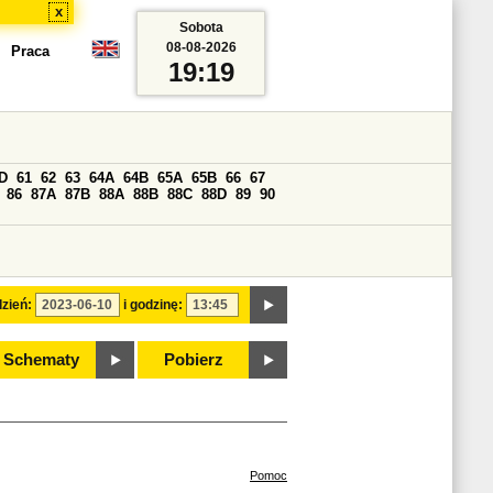
x
Sobota
08-08-2026
Praca
19:19
D
61
62
63
64A
64B
65A
65B
66
67
86
87A
87B
88A
88B
88C
88D
89
90
zień:
i godzinę:
Schematy
Pobierz
Pomoc