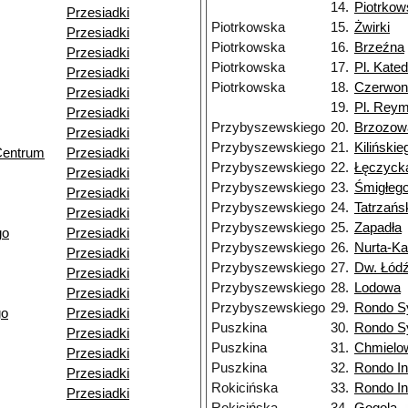
14.
Piotrko
Przesiadki
Piotrkowska
15.
Żwirki
Przesiadki
Piotrkowska
16.
Brzeźna
Przesiadki
Piotrkowska
17.
Pl. Kated
Przesiadki
Piotrkowska
18.
Czerwon
Przesiadki
19.
Pl. Rey
Przesiadki
Przybyszewskiego
20.
Brzozow
Przesiadki
Przybyszewskiego
21.
Kilińskie
Centrum
Przesiadki
Przybyszewskiego
22.
Łęczyck
Przesiadki
Przybyszewskiego
23.
Śmigłeg
Przesiadki
Przybyszewskiego
24.
Tatrzańs
Przesiadki
Przybyszewskiego
25.
Zapadła
go
Przesiadki
Przybyszewskiego
26.
Nurta-K
Przesiadki
Przybyszewskiego
27.
Dw. Łód
Przesiadki
Przybyszewskiego
28.
Lodowa
Przesiadki
Przybyszewskiego
29.
Rondo S
go
Przesiadki
Puszkina
30.
Rondo S
Przesiadki
Puszkina
31.
Chmielo
Przesiadki
Puszkina
32.
Rondo I
Przesiadki
Rokicińska
33.
Rondo I
Przesiadki