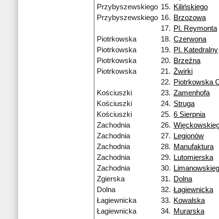
Przybyszewskiego
15.
Kilińskiego
Przybyszewskiego
16.
Brzozowa
17.
Pl. Reymonta
Piotrkowska
18.
Czerwona
Piotrkowska
19.
Pl. Katedralny
Piotrkowska
20.
Brzeźna
Piotrkowska
21.
Żwirki
22.
Piotrkowska 
Kościuszki
23.
Zamenhofa
Kościuszki
24.
Struga
Kościuszki
25.
6 Sierpnia
Zachodnia
26.
Więckowskie
Zachodnia
27.
Legionów
Zachodnia
28.
Manufaktura
Zachodnia
29.
Lutomierska
Zachodnia
30.
Limanowskie
Zgierska
31.
Dolna
Dolna
32.
Łagiewnicka
Łagiewnicka
33.
Kowalska
Łagiewnicka
34.
Murarska