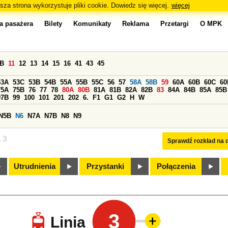
sza strona wykorzystuje pliki cookie. Dowiedz się więcej.
więcej
a pasażera
Bilety
Komunikaty
Reklama
Przetargi
O MPK
0B
11
12
13
14
15
16
41
43
45
53A
53C
53B
54B
55A
55B
55C
56
57
58A
58B
59
60A
60B
60C
60
75A
75B
76
77
78
80A
80B
81A
81B
82A
82B
83
84A
84B
85A
85B
97B
99
100
101
201
202
6.
F1
G1
G2
H
W
N5B
N6
N7A
N7B
N8
N9
a 3
Sprawdź rozkład na d
Utrudnienia
Przystanki
Połączenia
3
Linia