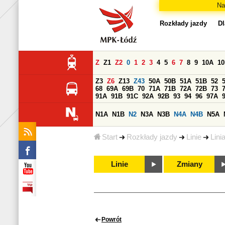
Na
Rozkłady jazdy
Dl
Z
Z1
Z2
0
1
2
3
4
5
6
7
8
9
10A
1
Z3
Z6
Z13
Z43
50A
50B
51A
51B
52
68
69A
69B
70
71A
71B
72A
72B
73
91A
91B
91C
92A
92B
93
94
96
97A
N1A
N1B
N2
N3A
N3B
N4A
N4B
N5A
Start
Rozkłady jazdy
Linie
Lini
Linie
Zmiany
Powrót