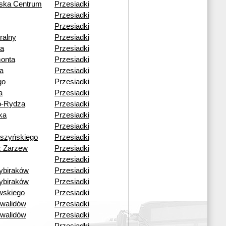
wska Centrum
Przesiadki
Przesiadki
Przesiadki
ralny
Przesiadki
a
Przesiadki
monta
Przesiadki
a
Przesiadki
go
Przesiadki
a
Przesiadki
o-Rydza
Przesiadki
ka
Przesiadki
Przesiadki
aszyńskiego
Przesiadki
ź Zarzew
Przesiadki
Przesiadki
ybiraków
Przesiadki
ybiraków
Przesiadki
wskiego
Przesiadki
nwalidów
Przesiadki
nwalidów
Przesiadki