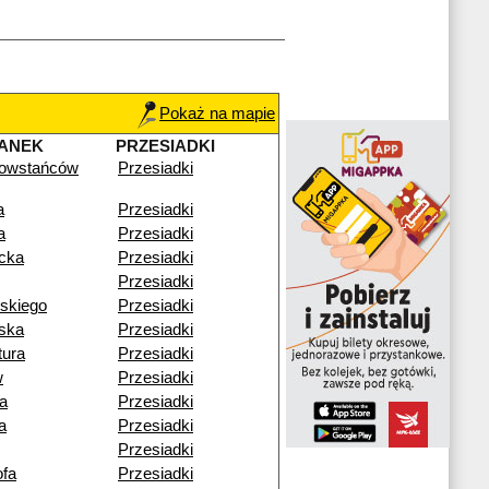
Pokaż na mapie
ANEK
PRZESIADKI
owstańców
Przesiadki
a
Przesiadki
a
Przesiadki
cka
Przesiadki
Przesiadki
skiego
Przesiadki
ska
Przesiadki
tura
Przesiadki
w
Przesiadki
a
Przesiadki
a
Przesiadki
Przesiadki
fa
Przesiadki