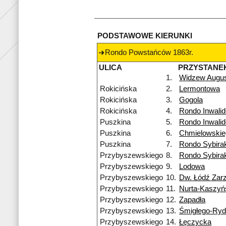
PODSTAWOWE KIERUNKI
Rondo Powstańców 1863r.
ULICA
PRZYSTANE
1.
Widzew Augu
Rokicińska
2.
Lermontowa
Rokicińska
3.
Gogola
Rokicińska
4.
Rondo Inwali
Puszkina
5.
Rondo Inwali
Puszkina
6.
Chmielowskie
Puszkina
7.
Rondo Sybira
Przybyszewskiego
8.
Rondo Sybira
Przybyszewskiego
9.
Lodowa
Przybyszewskiego
10.
Dw. Łódź Zar
Przybyszewskiego
11.
Nurta-Kaszyń
Przybyszewskiego
12.
Zapadła
Przybyszewskiego
13.
Śmigłego-Ry
Przybyszewskiego
14.
Łęczycka