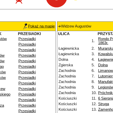
Pokaż na mapie
Widzew Augustów
K
PRZESIADKI
ULICA
PRZYST
stów
Przesiadki
Rondo P
1.
1863r.
Przesiadki
Łagiewnicka
2.
Murarsk
Przesiadki
Łagiewnicka
3.
Kowalsk
dów
Przesiadki
Dolna
4.
Łagiewni
dów
Przesiadki
Zgierska
5.
Dolna
go
Przesiadki
Zachodnia
6.
Limanow
ków
Przesiadki
Zachodnia
7.
Lutomier
ków
Przesiadki
Zachodnia
8.
Manufak
Przesiadki
Zachodnia
9.
Legionó
zew
Przesiadki
Zachodnia
10.
Próchnik
skiego
Przesiadki
Kościuszki
11.
6 Sierpni
Przesiadki
Kościuszki
12.
Struga
dza
Przesiadki
Kościuszki
13.
Zamenho
Przesiadki