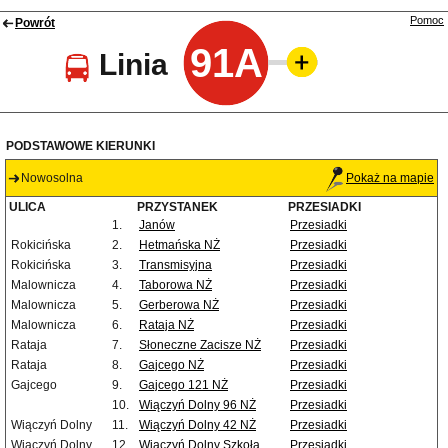
Pomoc
Powrót
91A
Linia
PODSTAWOWE KIERUNKI
Nowosolna
Pokaż na mapie
ULICA
PRZYSTANEK
PRZESIADKI
1.
Janów
Przesiadki
Rokicińska
2.
Hetmańska NŻ
Przesiadki
Rokicińska
3.
Transmisyjna
Przesiadki
Malownicza
4.
Taborowa NŻ
Przesiadki
Malownicza
5.
Gerberowa NŻ
Przesiadki
Malownicza
6.
Rataja NŻ
Przesiadki
Rataja
7.
Słoneczne Zacisze NŻ
Przesiadki
Rataja
8.
Gajcego NŻ
Przesiadki
Gajcego
9.
Gajcego 121 NŻ
Przesiadki
10.
Wiączyń Dolny 96 NŻ
Przesiadki
Wiączyń Dolny
11.
Wiączyń Dolny 42 NŻ
Przesiadki
Wiączyń Dolny
12.
Wiączyń Dolny Szkoła
Przesiadki