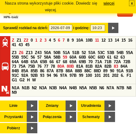
Nasza strona wykorzystuje pliki cookie. Dowiedz się
więcej
x
#
więcej.
Sprawdź rozkład na dzień:
i godzinę:
Z
Z1
Z2
0
1
2
3
4
5
6
7
8
9
10A
10B
11
12
13
14
15
16
41
43
45
Z3
Z6
Z13
Z43
50A
50B
51A
51B
52
53A
53C
53B
54B
55A
55B
55C
56
57
58A
58B
59
60A
60B
60C
60D
61
62
63
64A
64B
65A
65B
66
67
68
69A
69B
70
71A
71B
72A
72B
73
75A
75B
76
77
78
80A
80B
81A
81B
82A
82B
83
84A
84B
85A
85B
86
87A
87B
88A
88B
88C
88D
89
90
91A
91B
91C
92A
92B
93
94
96
97A
97B
99
100
101
201
202
6.
F1
G1
G2
H
W
N1A
N1B
N2
N3A
N3B
N4A
N4B
N5A
N5B
N6
N7A
N7B
N8
N9
Linie
Zmiany
Utrudnienia
Przystanki
Połączenia
Schematy
Pobierz