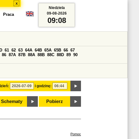
x
Niedziela
09-08-2026
Praca
09:08
D
61
62
63
64A
64B
65A
65B
66
67
86
87A
87B
88A
88B
88C
88D
89
90
zień:
i godzinę:
Schematy
Pobierz
Pomoc