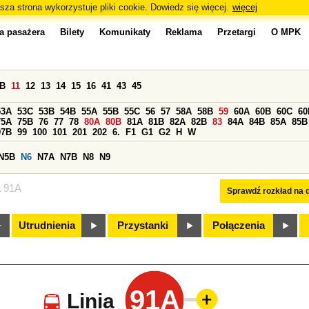
sza strona wykorzystuje pliki cookie. Dowiedz się więcej.
więcej
a pasażera
Bilety
Komunikaty
Reklama
Przetargi
O MPK
0B
11
12
13
14
15
16
41
43
45
53A
53C
53B
54B
55A
55B
55C
56
57
58A
58B
59
60A
60B
60C
60
75A
75B
76
77
78
80A
80B
81A
81B
82A
82B
83
84A
84B
85A
85B
97B
99
100
101
201
202
6.
F1
G1
G2
H
W
N5B
N6
N7A
N7B
N8
N9
a 91A
Sprawdź rozkład na d
Utrudnienia
Przystanki
Połączenia
91A
Linia