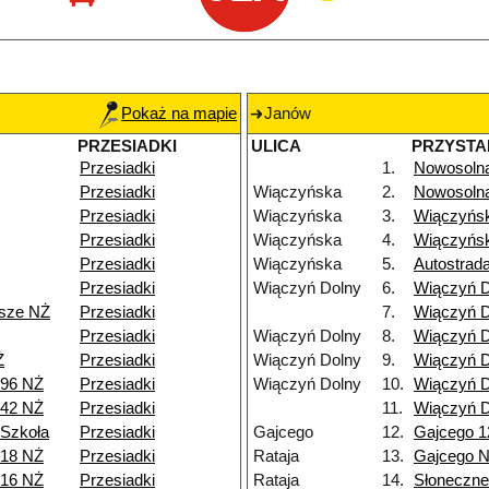
Pokaż na mapie
Janów
PRZESIADKI
ULICA
PRZYSTA
Przesiadki
1.
Nowosoln
Przesiadki
Wiączyńska
2.
Nowosoln
Przesiadki
Wiączyńska
3.
Wiączyńs
Przesiadki
Wiączyńska
4.
Wiączyńs
Przesiadki
Wiączyńska
5.
Autostrad
Przesiadki
Wiączyń Dolny
6.
Wiączyń D
isze NŻ
Przesiadki
7.
Wiączyń D
Przesiadki
Wiączyń Dolny
8.
Wiączyń D
Ż
Przesiadki
Wiączyń Dolny
9.
Wiączyń D
 96 NŻ
Przesiadki
Wiączyń Dolny
10.
Wiączyń D
 42 NŻ
Przesiadki
11.
Wiączyń D
 Szkoła
Przesiadki
Gajcego
12.
Gajcego 1
 18 NŻ
Przesiadki
Rataja
13.
Gajcego 
 16 NŻ
Przesiadki
Rataja
14.
Słoneczne