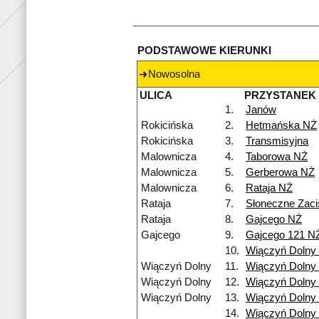
PODSTAWOWE KIERUNKI
Nowosolna
ULICA
PRZYSTANEK
1.
Janów
Rokicińska
2.
Hetmańska NŻ
Rokicińska
3.
Transmisyjna
Malownicza
4.
Taborowa NŻ
Malownicza
5.
Gerberowa NŻ
Malownicza
6.
Rataja NŻ
Rataja
7.
Słoneczne Zac
Rataja
8.
Gajcego NŻ
Gajcego
9.
Gajcego 121 N
10.
Wiączyń Dolny
Wiączyń Dolny
11.
Wiączyń Dolny
Wiączyń Dolny
12.
Wiączyń Dolny
Wiączyń Dolny
13.
Wiączyń Dolny
14.
Wiączyń Dolny