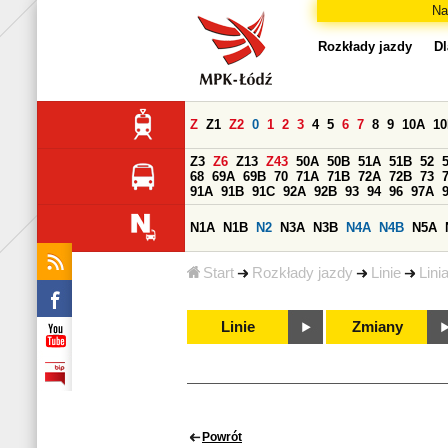
Na
Rozkłady jazdy
Dl
Z
Z1
Z2
0
1
2
3
4
5
6
7
8
9
10A
1
Z3
Z6
Z13
Z43
50A
50B
51A
51B
52
68
69A
69B
70
71A
71B
72A
72B
73
91A
91B
91C
92A
92B
93
94
96
97A
N1A
N1B
N2
N3A
N3B
N4A
N4B
N5A
Start
Rozkłady jazdy
Linie
Lini
Linie
Zmiany
Powrót