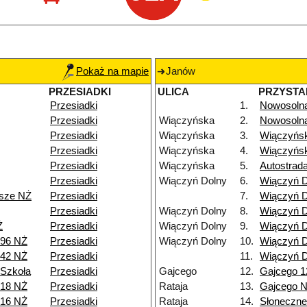
Pokaż na mapie
Janów
PRZESIADKI
ULICA
PRZYSTA
Przesiadki
1.
Nowosoln
Przesiadki
Wiączyńska
2.
Nowosoln
Przesiadki
Wiączyńska
3.
Wiączyńs
Przesiadki
Wiączyńska
4.
Wiączyńs
Przesiadki
Wiączyńska
5.
Autostrad
Przesiadki
Wiączyń Dolny
6.
Wiączyń D
isze NŻ
Przesiadki
7.
Wiączyń D
Przesiadki
Wiączyń Dolny
8.
Wiączyń D
Ż
Przesiadki
Wiączyń Dolny
9.
Wiączyń D
 96 NŻ
Przesiadki
Wiączyń Dolny
10.
Wiączyń D
 42 NŻ
Przesiadki
11.
Wiączyń D
 Szkoła
Przesiadki
Gajcego
12.
Gajcego 1
 18 NŻ
Przesiadki
Rataja
13.
Gajcego 
 16 NŻ
Przesiadki
Rataja
14.
Słoneczne