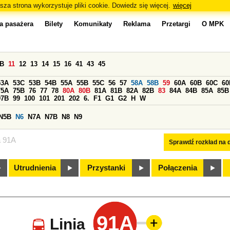
sza strona wykorzystuje pliki cookie. Dowiedz się więcej.
więcej
a pasażera
Bilety
Komunikaty
Reklama
Przetargi
O MPK
0B
11
12
13
14
15
16
41
43
45
53A
53C
53B
54B
55A
55B
55C
56
57
58A
58B
59
60A
60B
60C
60
75A
75B
76
77
78
80A
80B
81A
81B
82A
82B
83
84A
84B
85A
85B
97B
99
100
101
201
202
6.
F1
G1
G2
H
W
N5B
N6
N7A
N7B
N8
N9
a 91A
Sprawdź rozkład na d
Utrudnienia
Przystanki
Połączenia
91A
Linia