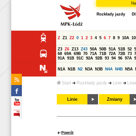
Na
Rozkłady jazdy
Dl
Z
Z1
Z2
0
1
2
3
4
5
6
7
8
9
10A
1
Z3
Z6
Z13
Z43
50A
50B
51A
51B
52
68
69A
69B
70
71A
71B
72A
72B
73
91A
91B
91C
92A
92B
93
94
96
97A
N1A
N1B
N2
N3A
N3B
N4A
N4B
N5A
Start
Rozkłady jazdy
Linie
Lini
Linie
Zmiany
Powrót