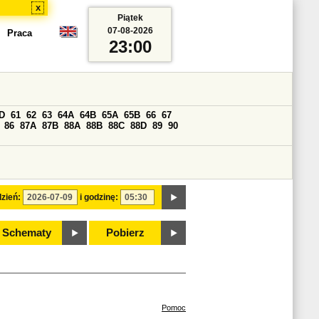
x
Piątek
07-08-2026
Praca
23:00
D
61
62
63
64A
64B
65A
65B
66
67
86
87A
87B
88A
88B
88C
88D
89
90
zień:
i godzinę:
Schematy
Pobierz
Pomoc