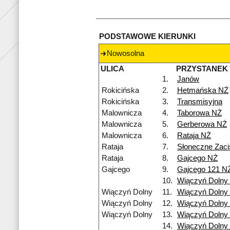
PODSTAWOWE KIERUNKI
Nowosolna
ULICA
PRZYSTANEK
1.
Janów
Rokicińska
2.
Hetmańska NŻ
Rokicińska
3.
Transmisyjna
Malownicza
4.
Taborowa NŻ
Malownicza
5.
Gerberowa NŻ
Malownicza
6.
Rataja NŻ
Rataja
7.
Słoneczne Zac
Rataja
8.
Gajcego NŻ
Gajcego
9.
Gajcego 121 N
10.
Wiączyń Dolny
Wiączyń Dolny
11.
Wiączyń Dolny
Wiączyń Dolny
12.
Wiączyń Dolny
Wiączyń Dolny
13.
Wiączyń Dolny
14.
Wiączyń Dolny