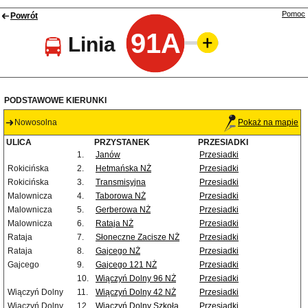
Pomoc
Powrót
91A
Linia
PODSTAWOWE KIERUNKI
Nowosolna
Pokaż na mapie
ULICA
PRZYSTANEK
PRZESIADKI
1.
Janów
Przesiadki
Rokicińska
2.
Hetmańska NŻ
Przesiadki
Rokicińska
3.
Transmisyjna
Przesiadki
Malownicza
4.
Taborowa NŻ
Przesiadki
Malownicza
5.
Gerberowa NŻ
Przesiadki
Malownicza
6.
Rataja NŻ
Przesiadki
Rataja
7.
Słoneczne Zacisze NŻ
Przesiadki
Rataja
8.
Gajcego NŻ
Przesiadki
Gajcego
9.
Gajcego 121 NŻ
Przesiadki
10.
Wiączyń Dolny 96 NŻ
Przesiadki
Wiączyń Dolny
11.
Wiączyń Dolny 42 NŻ
Przesiadki
Wiączyń Dolny
12.
Wiączyń Dolny Szkoła
Przesiadki