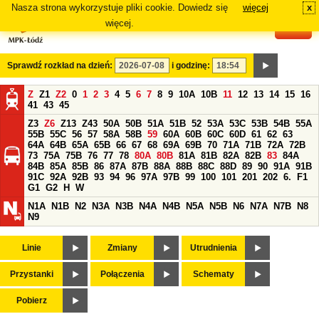
Nasza strona wykorzystuje pliki cookie. Dowiedz się
więcej
x
#
więcej.
Sprawdź rozkład na dzień:
i godzinę:
Z
Z1
Z2
0
1
2
3
4
5
6
7
8
9
10A
10B
11
12
13
14
15
16
41
43
45
Z3
Z6
Z13
Z43
50A
50B
51A
51B
52
53A
53C
53B
54B
55A
55B
55C
56
57
58A
58B
59
60A
60B
60C
60D
61
62
63
64A
64B
65A
65B
66
67
68
69A
69B
70
71A
71B
72A
72B
73
75A
75B
76
77
78
80A
80B
81A
81B
82A
82B
83
84A
84B
85A
85B
86
87A
87B
88A
88B
88C
88D
89
90
91A
91B
91C
92A
92B
93
94
96
97A
97B
99
100
101
201
202
6.
F1
G1
G2
H
W
N1A
N1B
N2
N3A
N3B
N4A
N4B
N5A
N5B
N6
N7A
N7B
N8
N9
Linie
Zmiany
Utrudnienia
Przystanki
Połączenia
Schematy
Pobierz