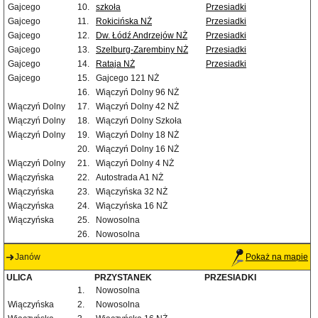
Gajcego
10.
szkoła
Przesiadki
Gajcego
11.
Rokicińska NŻ
Przesiadki
Gajcego
12.
Dw. Łódź Andrzejów NŻ
Przesiadki
Gajcego
13.
Szelburg-Zarembiny NŻ
Przesiadki
Gajcego
14.
Rataja NŻ
Przesiadki
Gajcego
15.
Gajcego 121 NŻ
16.
Wiączyń Dolny 96 NŻ
Wiączyń Dolny
17.
Wiączyń Dolny 42 NŻ
Wiączyń Dolny
18.
Wiączyń Dolny Szkoła
Wiączyń Dolny
19.
Wiączyń Dolny 18 NŻ
20.
Wiączyń Dolny 16 NŻ
Wiączyń Dolny
21.
Wiączyń Dolny 4 NŻ
Wiączyńska
22.
Autostrada A1 NŻ
Wiączyńska
23.
Wiączyńska 32 NŻ
Wiączyńska
24.
Wiączyńska 16 NŻ
Wiączyńska
25.
Nowosolna
26.
Nowosolna
Janów
Pokaż na mapie
ULICA
PRZYSTANEK
PRZESIADKI
1.
Nowosolna
Wiączyńska
2.
Nowosolna