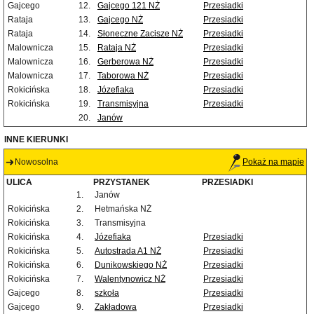
Gajcego
12.
Gajcego 121 NŻ
Przesiadki
Rataja
13.
Gajcego NŻ
Przesiadki
Rataja
14.
Słoneczne Zacisze NŻ
Przesiadki
Malownicza
15.
Rataja NŻ
Przesiadki
Malownicza
16.
Gerberowa NŻ
Przesiadki
Malownicza
17.
Taborowa NŻ
Przesiadki
Rokicińska
18.
Józefiaka
Przesiadki
Rokicińska
19.
Transmisyjna
Przesiadki
20.
Janów
INNE KIERUNKI
Nowosolna
Pokaż na mapie
ULICA
PRZYSTANEK
PRZESIADKI
1.
Janów
Rokicińska
2.
Hetmańska NŻ
Rokicińska
3.
Transmisyjna
Rokicińska
4.
Józefiaka
Przesiadki
Rokicińska
5.
Autostrada A1 NŻ
Przesiadki
Rokicińska
6.
Dunikowskiego NŻ
Przesiadki
Rokicińska
7.
Walentynowicz NŻ
Przesiadki
Gajcego
8.
szkoła
Przesiadki
Gajcego
9.
Zakładowa
Przesiadki