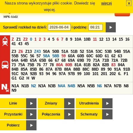
Nasza strona wykorzystuje pliki cookie. Dowiedz się
więcej
x
#
więcej.
Sprawdź rozkład na dzień:
i godzinę:
Z
Z1
Z2
0
1
2
3
4
5
6
7
8
9
10A
10B
11
12
13
14
15
16
41
43
45
Z3
Z6
Z13
Z43
50A
50B
51A
51B
52
53A
53C
53B
54B
55A
55B
55C
56
57
58A
58B
59
60A
60B
60C
60D
61
62
63
64A
64B
65A
65B
66
67
68
69A
69B
70
71A
71B
72A
72B
73
75A
75B
76
77
78
80A
80B
81A
81B
82A
82B
83
84A
84B
85A
85B
86
87A
87B
88A
88B
88C
88D
89
90
91A
91B
91C
92A
92B
93
94
96
97A
97B
99
100
101
201
202
6.
F1
G1
G2
H
W
N1A
N1B
N2
N3A
N3B
N4A
N4B
N5A
N5B
N6
N7A
N7B
N8
N9
Linie
Zmiany
Utrudnienia
Przystanki
Połączenia
Schematy
Pobierz