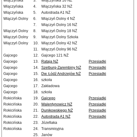
Wiączyńska
3.
Wiączyńska 16 NŻ
Wiączyńska
4.
Wiączyńska 32 NŻ
Wiączyńska
5.
Autostrada A1 NŻ
Wiączyń Dolny
6.
Wiączyń Dolny 4 NŻ
7.
Wiączyń Dolny 16 NŻ
Wiączyń Dolny
8.
Wiączyń Dolny 18 NŻ
Wiączyń Dolny
9.
Wiączyń Dolny Szkoła
Wiączyń Dolny
10.
Wiączyń Dolny 42 NŻ
11.
Wiączyń Dolny 96 NŻ
Gajcego
12.
Gajcego 121 NŻ
Gajcego
13.
Rataja NŻ
Przesiadki
Gajcego
14.
Szelburg-Zarembiny NŻ
Przesiadki
Gajcego
15.
Dw. Łódź Andrzejów NŻ
Przesiadki
Gajcego
16.
szkoła
Gajcego
17.
Zakładowa
Gajcego
18.
szkoła
Rokicińska
19.
Gajcego
Przesiadki
Rokicińska
20.
Walentynowicz NŻ
Przesiadki
Rokicińska
21.
Dunikowskiego NŻ
Przesiadki
Rokicińska
22.
Autostrada A1 NŻ
Przesiadki
Rokicińska
23.
Józefiaka
Rokicińska
24.
Transmisyjna
25.
Janów