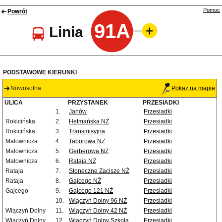
Pomoc
Powrót
91A
Linia
PODSTAWOWE KIERUNKI
Nowosolna
Pokaż na mapie
ULICA
PRZYSTANEK
PRZESIADKI
1.
Janów
Przesiadki
Rokicińska
2.
Hetmańska NŻ
Przesiadki
Rokicińska
3.
Transmisyjna
Przesiadki
Malownicza
4.
Taborowa NŻ
Przesiadki
Malownicza
5.
Gerberowa NŻ
Przesiadki
Malownicza
6.
Rataja NŻ
Przesiadki
Rataja
7.
Słoneczne Zacisze NŻ
Przesiadki
Rataja
8.
Gajcego NŻ
Przesiadki
Gajcego
9.
Gajcego 121 NŻ
Przesiadki
10.
Wiączyń Dolny 96 NŻ
Przesiadki
Wiączyń Dolny
11.
Wiączyń Dolny 42 NŻ
Przesiadki
Wiączyń Dolny
12.
Wiączyń Dolny Szkoła
Przesiadki