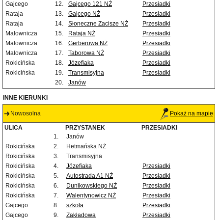
Gajcego
12.
Gajcego 121 NŻ
Przesiadki
Rataja
13.
Gajcego NŻ
Przesiadki
Rataja
14.
Słoneczne Zacisze NŻ
Przesiadki
Malownicza
15.
Rataja NŻ
Przesiadki
Malownicza
16.
Gerberowa NŻ
Przesiadki
Malownicza
17.
Taborowa NŻ
Przesiadki
Rokicińska
18.
Józefiaka
Przesiadki
Rokicińska
19.
Transmisyjna
Przesiadki
20.
Janów
INNE KIERUNKI
Nowosolna
Pokaż na mapie
ULICA
PRZYSTANEK
PRZESIADKI
1.
Janów
Rokicińska
2.
Hetmańska NŻ
Rokicińska
3.
Transmisyjna
Rokicińska
4.
Józefiaka
Przesiadki
Rokicińska
5.
Autostrada A1 NŻ
Przesiadki
Rokicińska
6.
Dunikowskiego NŻ
Przesiadki
Rokicińska
7.
Walentynowicz NŻ
Przesiadki
Gajcego
8.
szkoła
Przesiadki
Gajcego
9.
Zakładowa
Przesiadki