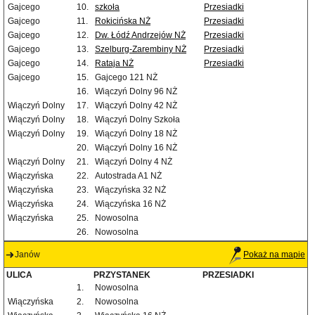
Gajcego
10.
szkoła
Przesiadki
Gajcego
11.
Rokicińska NŻ
Przesiadki
Gajcego
12.
Dw. Łódź Andrzejów NŻ
Przesiadki
Gajcego
13.
Szelburg-Zarembiny NŻ
Przesiadki
Gajcego
14.
Rataja NŻ
Przesiadki
Gajcego
15.
Gajcego 121 NŻ
16.
Wiączyń Dolny 96 NŻ
Wiączyń Dolny
17.
Wiączyń Dolny 42 NŻ
Wiączyń Dolny
18.
Wiączyń Dolny Szkoła
Wiączyń Dolny
19.
Wiączyń Dolny 18 NŻ
20.
Wiączyń Dolny 16 NŻ
Wiączyń Dolny
21.
Wiączyń Dolny 4 NŻ
Wiączyńska
22.
Autostrada A1 NŻ
Wiączyńska
23.
Wiączyńska 32 NŻ
Wiączyńska
24.
Wiączyńska 16 NŻ
Wiączyńska
25.
Nowosolna
26.
Nowosolna
Janów
Pokaż na mapie
ULICA
PRZYSTANEK
PRZESIADKI
1.
Nowosolna
Wiączyńska
2.
Nowosolna