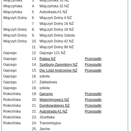
Wiączyńska
3.
Wiączyńska 16 NŻ
Wiączyńska
4.
Wiączyńska 32 NŻ
Wiączyńska
5.
Autostrada A1 NŻ
Wiączyń Dolny
6.
Wiączyń Dolny 4 NŻ
7.
Wiączyń Dolny 16 NŻ
Wiączyń Dolny
8.
Wiączyń Dolny 18 NŻ
Wiączyń Dolny
9.
Wiączyń Dolny Szkoła
Wiączyń Dolny
10.
Wiączyń Dolny 42 NŻ
11.
Wiączyń Dolny 96 NŻ
Gajcego
12.
Gajcego 121 NŻ
Gajcego
13.
Rataja NŻ
Przesiadki
Gajcego
14.
Szelburg-Zarembiny NŻ
Przesiadki
Gajcego
15.
Dw. Łódź Andrzejów NŻ
Przesiadki
Gajcego
16.
szkoła
Gajcego
17.
Zakładowa
Gajcego
18.
szkoła
Rokicińska
19.
Gajcego
Przesiadki
Rokicińska
20.
Walentynowicz NŻ
Przesiadki
Rokicińska
21.
Dunikowskiego NŻ
Przesiadki
Rokicińska
22.
Autostrada A1 NŻ
Przesiadki
Rokicińska
23.
Józefiaka
Rokicińska
24.
Transmisyjna
25.
Janów