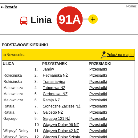
Pomoc
Powrót
91A
Linia
PODSTAWOWE KIERUNKI
Nowosolna
Pokaż na mapie
ULICA
PRZYSTANEK
PRZESIADKI
1.
Janów
Przesiadki
Rokicińska
2.
Hetmańska NŻ
Przesiadki
Rokicińska
3.
Transmisyjna
Przesiadki
Malownicza
4.
Taborowa NŻ
Przesiadki
Malownicza
5.
Gerberowa NŻ
Przesiadki
Malownicza
6.
Rataja NŻ
Przesiadki
Rataja
7.
Słoneczne Zacisze NŻ
Przesiadki
Rataja
8.
Gajcego NŻ
Przesiadki
Gajcego
9.
Gajcego 121 NŻ
Przesiadki
10.
Wiączyń Dolny 96 NŻ
Przesiadki
Wiączyń Dolny
11.
Wiączyń Dolny 42 NŻ
Przesiadki
Wiączyń Dolny
12.
Wiączyń Dolny Szkoła
Przesiadki