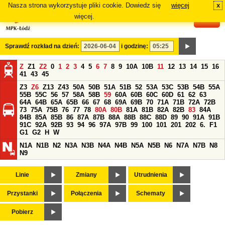
Nasza strona wykorzystuje pliki cookie. Dowiedz się
więcej
x
#
więcej.
Sprawdź rozkład na dzień:
i godzinę:
Z
Z1
Z2
0
1
2
3
4
5
6
7
8
9
10A
10B
11
12
13
14
15
16
41
43
45
Z3
Z6
Z13
Z43
50A
50B
51A
51B
52
53A
53C
53B
54B
55A
55B
55C
56
57
58A
58B
59
60A
60B
60C
60D
61
62
63
64A
64B
65A
65B
66
67
68
69A
69B
70
71A
71B
72A
72B
73
75A
75B
76
77
78
80A
80B
81A
81B
82A
82B
83
84A
84B
85A
85B
86
87A
87B
88A
88B
88C
88D
89
90
91A
91B
91C
92A
92B
93
94
96
97A
97B
99
100
101
201
202
6.
F1
G1
G2
H
W
N1A
N1B
N2
N3A
N3B
N4A
N4B
N5A
N5B
N6
N7A
N7B
N8
N9
Linie
Zmiany
Utrudnienia
Przystanki
Połączenia
Schematy
Pobierz