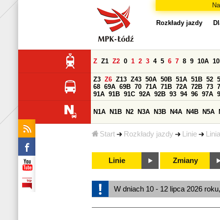
Na
Rozkłady jazdy
Dl
Z
Z1
Z2
0
1
2
3
4
5
6
7
8
9
10A
1
Z3
Z6
Z13
Z43
50A
50B
51A
51B
52
68
69A
69B
70
71A
71B
72A
72B
73
91A
91B
91C
92A
92B
93
94
96
97A
N1A
N1B
N2
N3A
N3B
N4A
N4B
N5A
Start
Rozkłady jazdy
Linie
Lini
Linie
Zmiany
W dniach 10 - 12 lipca 2026 roku