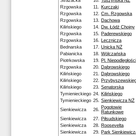
Strażacka
10.
Tuszyńska NŻ
Rzgowska
11.
Kurczaki
Rzgowska
12.
Cm. Rzgowska
Rzgowska
13.
Dachowa
Kilińskiego
14.
Dw. Łódź Chojny
Rzgowska
15.
Paderewskiego
Rzgowska
16.
Lecznicza
Bednarska
17.
Unicka NŻ
Pabianicka
18.
Wólczańska
Piotrkowska
19.
Pl. Niepodległośc
Rzgowska
20.
Dąbrowskiego
Kilińskiego
21.
Dąbrowskiego
Kilińskiego
22.
Przybyszewskie
Kilińskiego
23.
Senatorska
Tymienieckiego
24.
Kilińskiego
Tymienieckiego
25.
Sienkiewicza NŻ
Pogotowie
Sienkiewicza
26.
Ratunkowe
Sienkiewicza
27.
Piłsudskiego
Sienkiewicza
28.
Roosevelta
Sienkiewicza
29.
Park Sienkiewicz