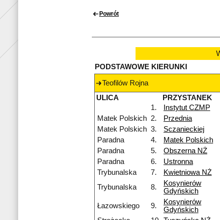
Powrót
W
PODSTAWOWE KIERUNKI
Teofilów Rojna
ULICA
PRZYSTANEK
1.
Instytut CZMP
Matek Polskich
2.
Przednia
Matek Polskich
3.
Sczanieckiej
Paradna
4.
Matek Polskich
Paradna
5.
Obszerna NŻ
Paradna
6.
Ustronna
Trybunalska
7.
Kwietniowa NŻ
Kosynierów
Trybunalska
8.
Gdyńskich
Kosynierów
Łazowskiego
9.
Gdyńskich