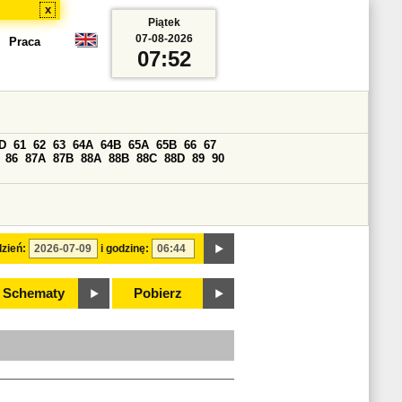
x
Piątek
07-08-2026
Praca
07:52
D
61
62
63
64A
64B
65A
65B
66
67
86
87A
87B
88A
88B
88C
88D
89
90
zień:
i godzinę:
Schematy
Pobierz