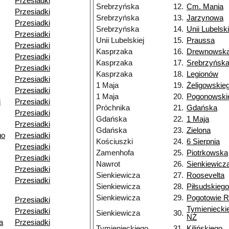
Przesiadki
Srebrzyńska
12.
Cm. Mania
Przesiadki
Srebrzyńska
13.
Jarzynowa
Przesiadki
Srebrzyńska
14.
Unii Lubelski
Przesiadki
Unii Lubelskiej
15.
Praussa
Przesiadki
Kasprzaka
16.
Drewnowsk
Przesiadki
Kasprzaka
17.
Srebrzyńsk
Przesiadki
Kasprzaka
18.
Legionów
Przesiadki
1 Maja
19.
Żeligowskie
Przesiadki
1 Maja
20.
Pogonowski
i
Przesiadki
Próchnika
21.
Gdańska
Przesiadki
Gdańska
22.
1 Maja
Przesiadki
Gdańska
23.
Zielona
go
Przesiadki
Kościuszki
24.
6 Sierpnia
Przesiadki
Zamenhofa
25.
Piotrkowska
Przesiadki
Nawrot
26.
Sienkiewicz
Przesiadki
Sienkiewicza
27.
Roosevelta
Przesiadki
Sienkiewicza
28.
Piłsudskiego
Sienkiewicza
29.
Pogotowie 
Przesiadki
Tymieniecki
Przesiadki
Sienkiewicza
30.
NŻ
a
Przesiadki
Tymienieckiego
31.
Kilińskiego