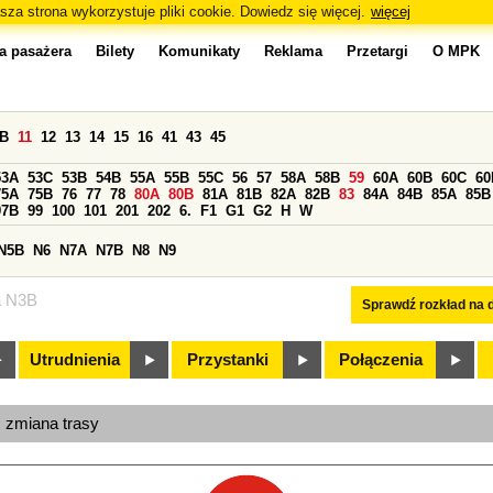
sza strona wykorzystuje pliki cookie. Dowiedz się więcej.
więcej
a pasażera
Bilety
Komunikaty
Reklama
Przetargi
O MPK
0B
11
12
13
14
15
16
41
43
45
53A
53C
53B
54B
55A
55B
55C
56
57
58A
58B
59
60A
60B
60C
60
75A
75B
76
77
78
80A
80B
81A
81B
82A
82B
83
84A
84B
85A
85B
97B
99
100
101
201
202
6.
F1
G1
G2
H
W
N5B
N6
N7A
N7B
N8
N9
a N3B
Sprawdź rozkład na d
Utrudnienia
Przystanki
Połączenia
, zmiana trasy