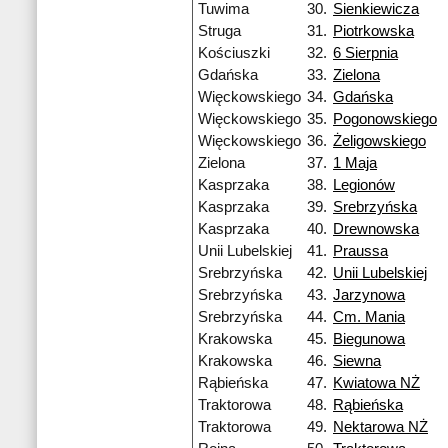
Tuwima
30.
Sienkiewicza
Struga
31.
Piotrkowska
Kościuszki
32.
6 Sierpnia
Gdańska
33.
Zielona
Więckowskiego
34.
Gdańska
Więckowskiego
35.
Pogonowskiego
Więckowskiego
36.
Żeligowskiego
Zielona
37.
1 Maja
Kasprzaka
38.
Legionów
Kasprzaka
39.
Srebrzyńska
Kasprzaka
40.
Drewnowska
Unii Lubelskiej
41.
Praussa
Srebrzyńska
42.
Unii Lubelskiej
Srebrzyńska
43.
Jarzynowa
Srebrzyńska
44.
Cm. Mania
Krakowska
45.
Biegunowa
Krakowska
46.
Siewna
Rąbieńska
47.
Kwiatowa NŻ
Traktorowa
48.
Rąbieńska
Traktorowa
49.
Nektarowa NŻ