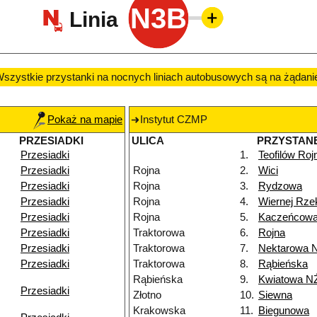
N3B
Linia
szystkie przystanki na nocnych liniach autobusowych są na żądani
Pokaż na mapie
Instytut CZMP
PRZESIADKI
ULICA
PRZYSTAN
Przesiadki
1.
Teofilów Roj
Przesiadki
Rojna
2.
Wici
Przesiadki
Rojna
3.
Rydzowa
Przesiadki
Rojna
4.
Wiernej Rze
Przesiadki
Rojna
5.
Kaczeńcow
Przesiadki
Traktorowa
6.
Rojna
Przesiadki
Traktorowa
7.
Nektarowa 
Przesiadki
Traktorowa
8.
Rąbieńska
Rąbieńska
9.
Kwiatowa N
Przesiadki
Złotno
10.
Siewna
Krakowska
11.
Biegunowa