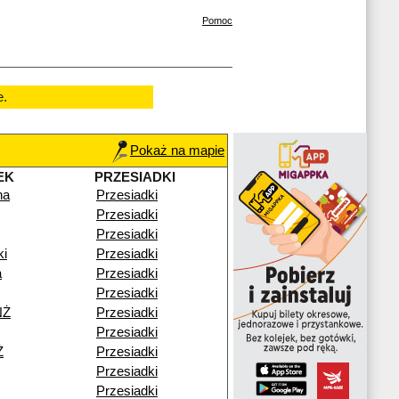
Pomoc
e.
Pokaż na mapie
EK
PRZESIADKI
na
Przesiadki
Przesiadki
Przesiadki
ki
Przesiadki
a
Przesiadki
Przesiadki
NŻ
Przesiadki
Przesiadki
Ż
Przesiadki
Przesiadki
Przesiadki