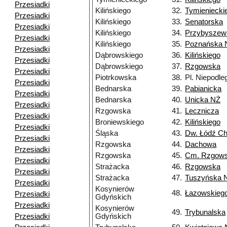
Przesiadki
Kilińskiego
32.
Tymieniecki
Przesiadki
Kilińskiego
33.
Senatorska
Przesiadki
Kilińskiego
34.
Przybyszew
Przesiadki
Kilińskiego
35.
Poznańska 
Przesiadki
Dąbrowskiego
36.
Kilińskiego
Przesiadki
Dąbrowskiego
37.
Rzgowska
Przesiadki
Piotrkowska
38.
Pl. Niepodle
Przesiadki
Bednarska
39.
Pabianicka
Przesiadki
Bednarska
40.
Unicka NŻ
Przesiadki
Rzgowska
41.
Lecznicza
Przesiadki
Broniewskiego
42.
Kilińskiego
Przesiadki
Śląska
43.
Dw. Łódź Ch
Przesiadki
Rzgowska
44.
Dachowa
Przesiadki
Rzgowska
45.
Cm. Rzgow
Przesiadki
Strażacka
46.
Rzgowska
Przesiadki
Strażacka
47.
Tuszyńska 
Przesiadki
Kosynierów
48.
Łazowskieg
Przesiadki
Gdyńskich
Przesiadki
Kosynierów
49.
Trybunalska
Przesiadki
Gdyńskich