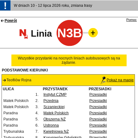
W dniach 10 - 12 lipca 2026 roku, zmiana trasy
Pomoc
Powrót
N3B
Linia
Wszystkie przystanki na nocnych liniach autobusowych są na
żądanie.
PODSTAWOWE KIERUNKI
Teofilów Rojna
Pokaż na mapie
ULICA
PRZYSTANEK
PRZESIADKI
1.
Instytut CZMP
Przesiadki
Matek Polskich
2.
Przednia
Przesiadki
Matek Polskich
3.
Sczanieckiej
Przesiadki
Paradna
4.
Matek Polskich
Przesiadki
Paradna
5.
Obszerna NŻ
Przesiadki
Paradna
6.
Ustronna
Przesiadki
Trybunalska
7.
Kwietniowa NŻ
Przesiadki
Trybunalska
8.
Kosynierów Gdyńskich
Przesiadki