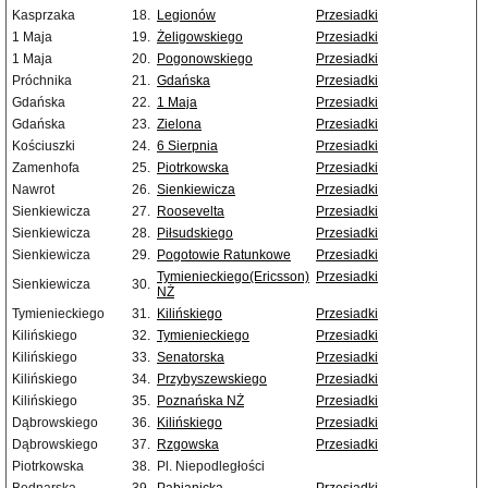
Kasprzaka
18.
Legionów
Przesiadki
1 Maja
19.
Żeligowskiego
Przesiadki
1 Maja
20.
Pogonowskiego
Przesiadki
Próchnika
21.
Gdańska
Przesiadki
Gdańska
22.
1 Maja
Przesiadki
Gdańska
23.
Zielona
Przesiadki
Kościuszki
24.
6 Sierpnia
Przesiadki
Zamenhofa
25.
Piotrkowska
Przesiadki
Nawrot
26.
Sienkiewicza
Przesiadki
Sienkiewicza
27.
Roosevelta
Przesiadki
Sienkiewicza
28.
Piłsudskiego
Przesiadki
Sienkiewicza
29.
Pogotowie Ratunkowe
Przesiadki
Tymienieckiego(Ericsson)
Przesiadki
Sienkiewicza
30.
NŻ
Tymienieckiego
31.
Kilińskiego
Przesiadki
Kilińskiego
32.
Tymienieckiego
Przesiadki
Kilińskiego
33.
Senatorska
Przesiadki
Kilińskiego
34.
Przybyszewskiego
Przesiadki
Kilińskiego
35.
Poznańska NŻ
Przesiadki
Dąbrowskiego
36.
Kilińskiego
Przesiadki
Dąbrowskiego
37.
Rzgowska
Przesiadki
Piotrkowska
38.
Pl. Niepodległości