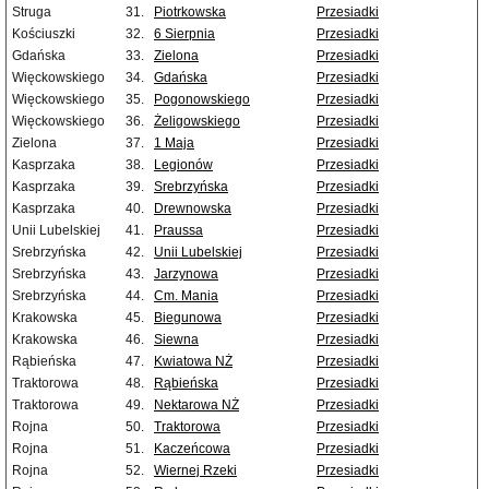
Struga
31.
Piotrkowska
Przesiadki
Kościuszki
32.
6 Sierpnia
Przesiadki
Gdańska
33.
Zielona
Przesiadki
Więckowskiego
34.
Gdańska
Przesiadki
Więckowskiego
35.
Pogonowskiego
Przesiadki
Więckowskiego
36.
Żeligowskiego
Przesiadki
Zielona
37.
1 Maja
Przesiadki
Kasprzaka
38.
Legionów
Przesiadki
Kasprzaka
39.
Srebrzyńska
Przesiadki
Kasprzaka
40.
Drewnowska
Przesiadki
Unii Lubelskiej
41.
Praussa
Przesiadki
Srebrzyńska
42.
Unii Lubelskiej
Przesiadki
Srebrzyńska
43.
Jarzynowa
Przesiadki
Srebrzyńska
44.
Cm. Mania
Przesiadki
Krakowska
45.
Biegunowa
Przesiadki
Krakowska
46.
Siewna
Przesiadki
Rąbieńska
47.
Kwiatowa NŻ
Przesiadki
Traktorowa
48.
Rąbieńska
Przesiadki
Traktorowa
49.
Nektarowa NŻ
Przesiadki
Rojna
50.
Traktorowa
Przesiadki
Rojna
51.
Kaczeńcowa
Przesiadki
Rojna
52.
Wiernej Rzeki
Przesiadki