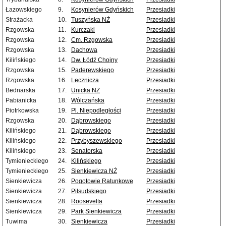
Łazowskiego
9.
Kosynierów Gdyńskich
Przesiadki
Strażacka
10.
Tuszyńska NŻ
Przesiadki
Rzgowska
11.
Kurczaki
Przesiadki
Rzgowska
12.
Cm. Rzgowska
Przesiadki
Rzgowska
13.
Dachowa
Przesiadki
Kilińskiego
14.
Dw. Łódź Chojny
Przesiadki
Rzgowska
15.
Paderewskiego
Przesiadki
Rzgowska
16.
Lecznicza
Przesiadki
Bednarska
17.
Unicka NŻ
Przesiadki
Pabianicka
18.
Wólczańska
Przesiadki
Piotrkowska
19.
Pl. Niepodległości
Przesiadki
Rzgowska
20.
Dąbrowskiego
Przesiadki
Kilińskiego
21.
Dąbrowskiego
Przesiadki
Kilińskiego
22.
Przybyszewskiego
Przesiadki
Kilińskiego
23.
Senatorska
Przesiadki
Tymienieckiego
24.
Kilińskiego
Przesiadki
Tymienieckiego
25.
Sienkiewicza NŻ
Przesiadki
Sienkiewicza
26.
Pogotowie Ratunkowe
Przesiadki
Sienkiewicza
27.
Piłsudskiego
Przesiadki
Sienkiewicza
28.
Roosevelta
Przesiadki
Sienkiewicza
29.
Park Sienkiewicza
Przesiadki
Tuwima
30.
Sienkiewicza
Przesiadki