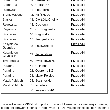
Bednarska
39.
Pabianicka
Przesiadki
Bednarska
40.
Unicka NŻ
Przesiadki
Rzgowska
41.
Lecznicza
Przesiadki
Broniewskiego
42.
Kilińskiego
Przesiadki
Śląska
43.
Dw. Łódź Chojny
Przesiadki
Rzgowska
44.
Dachowa
Przesiadki
Rzgowska
45.
Cm. Rzgowska
Przesiadki
Strażacka
46.
Rzgowska
Przesiadki
Strażacka
47.
Tuszyńska NŻ
Przesiadki
Kosynierów
Przesiadki
48.
Łazowskiego
Gdyńskich
Kosynierów
Przesiadki
49.
Trybunalska
Gdyńskich
Trybunalska
50.
Kwietniowa NŻ
Przesiadki
Paradna
51.
Ustronna
Przesiadki
Paradna
52.
Obszerna NŻ
Przesiadki
Paradna
53.
Matek Polskich
Przesiadki
Matek Polskich
54.
Sczanieckiej
Przesiadki
Matek Polskich
55.
Przednia
Przesiadki
56.
Instytut CZMP
Wszystkie treści MPK-Łódź Spółka z o.o. opublikowane na niniejszej stronie są
chronione prawem autorskim. Kopiowanie i rozpowszechnianie ich bez pisemnej