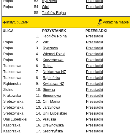
Rojna
53.
Rydzowa
Przesiadki
Rojna
54.
Wici
Przesiadki
55.
Teofilów Rojna
Instytut CZMP
Pokaż na mapie
ULICA
PRZYSTANEK
PRZESIADKI
1.
Teofilów Rojna
Przesiadki
Rojna
2.
Wici
Przesiadki
Rojna
3.
Rydzowa
Przesiadki
Rojna
4.
Wiernej Rzeki
Przesiadki
Rojna
5.
Kaczeńcowa
Przesiadki
Traktorowa
6.
Rojna
Przesiadki
Traktorowa
7.
Nektarowa NŻ
Przesiadki
Traktorowa
8.
Rąbieńska
Przesiadki
Rąbieńska
9.
Kwiatowa NŻ
Przesiadki
Złotno
10.
Siewna
Przesiadki
Krakowska
11.
Biegunowa
Przesiadki
Srebrzyńska
12.
Cm. Mania
Przesiadki
Srebrzyńska
13.
Jarzynowa
Przesiadki
Srebrzyńska
14.
Unii Lubelskiej
Przesiadki
Unii Lubelskiej
15.
Praussa
Przesiadki
Kasprzaka
16.
Drewnowska
Przesiadki
Kasprzaka
17.
Srebrzyńska
Przesiadki