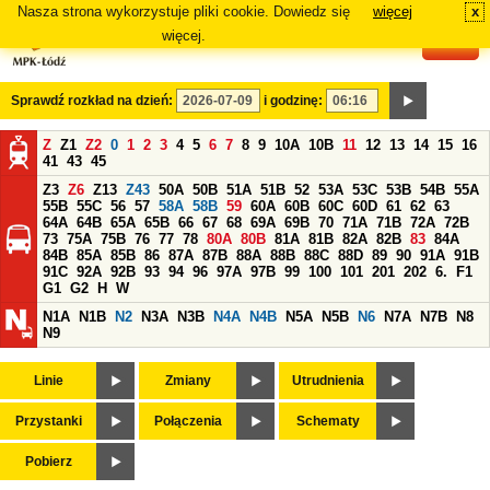
Nasza strona wykorzystuje pliki cookie. Dowiedz się
więcej
x
#
więcej.
Sprawdź rozkład na dzień:
i godzinę:
Z
Z1
Z2
0
1
2
3
4
5
6
7
8
9
10A
10B
11
12
13
14
15
16
41
43
45
Z3
Z6
Z13
Z43
50A
50B
51A
51B
52
53A
53C
53B
54B
55A
55B
55C
56
57
58A
58B
59
60A
60B
60C
60D
61
62
63
64A
64B
65A
65B
66
67
68
69A
69B
70
71A
71B
72A
72B
73
75A
75B
76
77
78
80A
80B
81A
81B
82A
82B
83
84A
84B
85A
85B
86
87A
87B
88A
88B
88C
88D
89
90
91A
91B
91C
92A
92B
93
94
96
97A
97B
99
100
101
201
202
6.
F1
G1
G2
H
W
N1A
N1B
N2
N3A
N3B
N4A
N4B
N5A
N5B
N6
N7A
N7B
N8
N9
Linie
Zmiany
Utrudnienia
Przystanki
Połączenia
Schematy
Pobierz