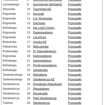
Łazowskiego
9.
Kosynierów Gdyńskich
Przesiadki
Strażacka
10.
Tuszyńska NŻ
Przesiadki
Rzgowska
11.
Kurczaki
Przesiadki
Rzgowska
12.
Cm. Rzgowska
Przesiadki
Rzgowska
13.
Dachowa
Przesiadki
Kilińskiego
14.
Dw. Łódź Chojny
Przesiadki
Rzgowska
15.
Paderewskiego
Przesiadki
Rzgowska
16.
Lecznicza
Przesiadki
Bednarska
17.
Unicka NŻ
Przesiadki
Pabianicka
18.
Wólczańska
Przesiadki
Piotrkowska
19.
Pl. Niepodległości
Przesiadki
Rzgowska
20.
Dąbrowskiego
Przesiadki
Kilińskiego
21.
Dąbrowskiego
Przesiadki
Kilińskiego
22.
Przybyszewskiego
Przesiadki
Kilińskiego
23.
Senatorska
Przesiadki
Tymienieckiego
24.
Kilińskiego
Przesiadki
Tymienieckiego
25.
Sienkiewicza NŻ
Przesiadki
Sienkiewicza
26.
Pogotowie Ratunkowe
Przesiadki
Sienkiewicza
27.
Piłsudskiego
Przesiadki
Sienkiewicza
28.
Roosevelta
Przesiadki
Sienkiewicza
29.
Park Sienkiewicza
Przesiadki
Tuwima
30.
Sienkiewicza
Przesiadki