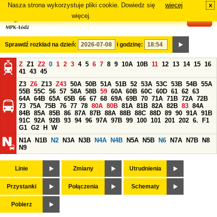
Nasza strona wykorzystuje pliki cookie. Dowiedz się
więcej
x
#
więcej.
Sprawdź rozkład na dzień:
i godzinę:
Z
Z1
Z2
0
1
2
3
4
5
6
7
8
9
10A
10B
11
12
13
14
15
16
41
43
45
Z3
Z6
Z13
Z43
50A
50B
51A
51B
52
53A
53C
53B
54B
55A
55B
55C
56
57
58A
58B
59
60A
60B
60C
60D
61
62
63
64A
64B
65A
65B
66
67
68
69A
69B
70
71A
71B
72A
72B
73
75A
75B
76
77
78
80A
80B
81A
81B
82A
82B
83
84A
84B
85A
85B
86
87A
87B
88A
88B
88C
88D
89
90
91A
91B
91C
92A
92B
93
94
96
97A
97B
99
100
101
201
202
6.
F1
G1
G2
H
W
N1A
N1B
N2
N3A
N3B
N4A
N4B
N5A
N5B
N6
N7A
N7B
N8
N9
Linie
Zmiany
Utrudnienia
Przystanki
Połączenia
Schematy
Pobierz