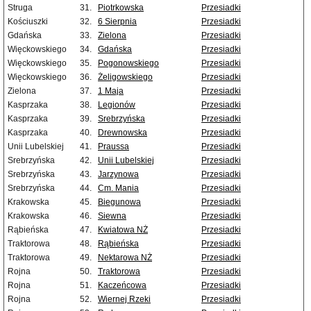
Struga
31.
Piotrkowska
Przesiadki
Kościuszki
32.
6 Sierpnia
Przesiadki
Gdańska
33.
Zielona
Przesiadki
Więckowskiego
34.
Gdańska
Przesiadki
Więckowskiego
35.
Pogonowskiego
Przesiadki
Więckowskiego
36.
Żeligowskiego
Przesiadki
Zielona
37.
1 Maja
Przesiadki
Kasprzaka
38.
Legionów
Przesiadki
Kasprzaka
39.
Srebrzyńska
Przesiadki
Kasprzaka
40.
Drewnowska
Przesiadki
Unii Lubelskiej
41.
Praussa
Przesiadki
Srebrzyńska
42.
Unii Lubelskiej
Przesiadki
Srebrzyńska
43.
Jarzynowa
Przesiadki
Srebrzyńska
44.
Cm. Mania
Przesiadki
Krakowska
45.
Biegunowa
Przesiadki
Krakowska
46.
Siewna
Przesiadki
Rąbieńska
47.
Kwiatowa NŻ
Przesiadki
Traktorowa
48.
Rąbieńska
Przesiadki
Traktorowa
49.
Nektarowa NŻ
Przesiadki
Rojna
50.
Traktorowa
Przesiadki
Rojna
51.
Kaczeńcowa
Przesiadki
Rojna
52.
Wiernej Rzeki
Przesiadki