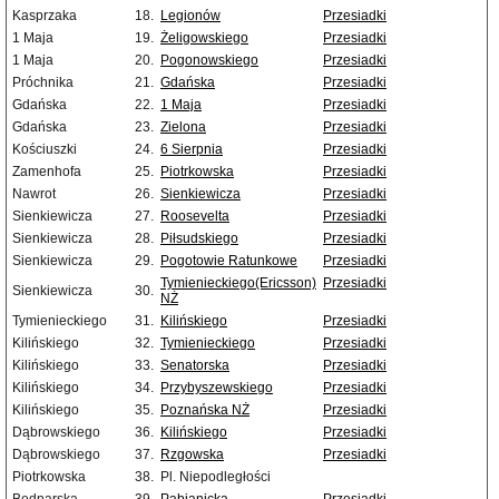
Kasprzaka
18.
Legionów
Przesiadki
1 Maja
19.
Żeligowskiego
Przesiadki
1 Maja
20.
Pogonowskiego
Przesiadki
Próchnika
21.
Gdańska
Przesiadki
Gdańska
22.
1 Maja
Przesiadki
Gdańska
23.
Zielona
Przesiadki
Kościuszki
24.
6 Sierpnia
Przesiadki
Zamenhofa
25.
Piotrkowska
Przesiadki
Nawrot
26.
Sienkiewicza
Przesiadki
Sienkiewicza
27.
Roosevelta
Przesiadki
Sienkiewicza
28.
Piłsudskiego
Przesiadki
Sienkiewicza
29.
Pogotowie Ratunkowe
Przesiadki
Tymienieckiego(Ericsson)
Przesiadki
Sienkiewicza
30.
NŻ
Tymienieckiego
31.
Kilińskiego
Przesiadki
Kilińskiego
32.
Tymienieckiego
Przesiadki
Kilińskiego
33.
Senatorska
Przesiadki
Kilińskiego
34.
Przybyszewskiego
Przesiadki
Kilińskiego
35.
Poznańska NŻ
Przesiadki
Dąbrowskiego
36.
Kilińskiego
Przesiadki
Dąbrowskiego
37.
Rzgowska
Przesiadki
Piotrkowska
38.
Pl. Niepodległości