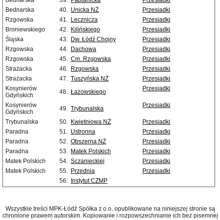
Bednarska
39.
Pabianicka
Przesiadki
Bednarska
40.
Unicka NŻ
Przesiadki
Rzgowska
41.
Lecznicza
Przesiadki
Broniewskiego
42.
Kilińskiego
Przesiadki
Śląska
43.
Dw. Łódź Chojny
Przesiadki
Rzgowska
44.
Dachowa
Przesiadki
Rzgowska
45.
Cm. Rzgowska
Przesiadki
Strażacka
46.
Rzgowska
Przesiadki
Strażacka
47.
Tuszyńska NŻ
Przesiadki
Kosynierów
Przesiadki
48.
Łazowskiego
Gdyńskich
Kosynierów
Przesiadki
49.
Trybunalska
Gdyńskich
Trybunalska
50.
Kwietniowa NŻ
Przesiadki
Paradna
51.
Ustronna
Przesiadki
Paradna
52.
Obszerna NŻ
Przesiadki
Paradna
53.
Matek Polskich
Przesiadki
Matek Polskich
54.
Sczanieckiej
Przesiadki
Matek Polskich
55.
Przednia
Przesiadki
56.
Instytut CZMP
Wszystkie treści MPK-Łódź Spółka z o.o. opublikowane na niniejszej stronie są
chronione prawem autorskim. Kopiowanie i rozpowszechnianie ich bez pisemnej