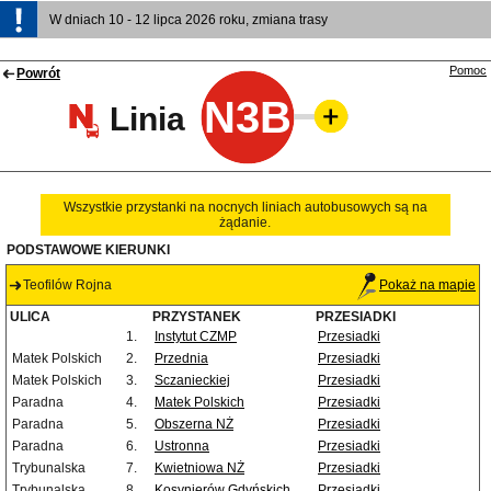
W dniach 10 - 12 lipca 2026 roku, zmiana trasy
Pomoc
Powrót
N3B
Linia
Wszystkie przystanki na nocnych liniach autobusowych są na
żądanie.
PODSTAWOWE KIERUNKI
Teofilów Rojna
Pokaż na mapie
ULICA
PRZYSTANEK
PRZESIADKI
1.
Instytut CZMP
Przesiadki
Matek Polskich
2.
Przednia
Przesiadki
Matek Polskich
3.
Sczanieckiej
Przesiadki
Paradna
4.
Matek Polskich
Przesiadki
Paradna
5.
Obszerna NŻ
Przesiadki
Paradna
6.
Ustronna
Przesiadki
Trybunalska
7.
Kwietniowa NŻ
Przesiadki
Trybunalska
8.
Kosynierów Gdyńskich
Przesiadki