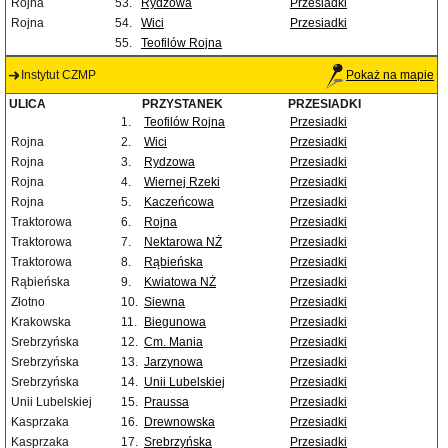
Rojna
53.
Rydzowa
Przesiadki
Rojna
54.
Wici
Przesiadki
55.
Teofilów Rojna
Instytut CZMP
Pokaż na mapie
ULICA
PRZYSTANEK
PRZESIADKI
1.
Teofilów Rojna
Przesiadki
Rojna
2.
Wici
Przesiadki
Rojna
3.
Rydzowa
Przesiadki
Rojna
4.
Wiernej Rzeki
Przesiadki
Rojna
5.
Kaczeńcowa
Przesiadki
Traktorowa
6.
Rojna
Przesiadki
Traktorowa
7.
Nektarowa NŻ
Przesiadki
Traktorowa
8.
Rąbieńska
Przesiadki
Rąbieńska
9.
Kwiatowa NŻ
Przesiadki
Złotno
10.
Siewna
Przesiadki
Krakowska
11.
Biegunowa
Przesiadki
Srebrzyńska
12.
Cm. Mania
Przesiadki
Srebrzyńska
13.
Jarzynowa
Przesiadki
Srebrzyńska
14.
Unii Lubelskiej
Przesiadki
Unii Lubelskiej
15.
Praussa
Przesiadki
Kasprzaka
16.
Drewnowska
Przesiadki
Kasprzaka
17.
Srebrzyńska
Przesiadki