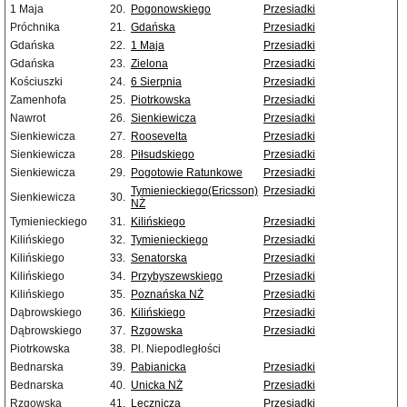
1 Maja
20.
Pogonowskiego
Przesiadki
Próchnika
21.
Gdańska
Przesiadki
Gdańska
22.
1 Maja
Przesiadki
Gdańska
23.
Zielona
Przesiadki
Kościuszki
24.
6 Sierpnia
Przesiadki
Zamenhofa
25.
Piotrkowska
Przesiadki
Nawrot
26.
Sienkiewicza
Przesiadki
Sienkiewicza
27.
Roosevelta
Przesiadki
Sienkiewicza
28.
Piłsudskiego
Przesiadki
Sienkiewicza
29.
Pogotowie Ratunkowe
Przesiadki
Tymienieckiego(Ericsson)
Przesiadki
Sienkiewicza
30.
NŻ
Tymienieckiego
31.
Kilińskiego
Przesiadki
Kilińskiego
32.
Tymienieckiego
Przesiadki
Kilińskiego
33.
Senatorska
Przesiadki
Kilińskiego
34.
Przybyszewskiego
Przesiadki
Kilińskiego
35.
Poznańska NŻ
Przesiadki
Dąbrowskiego
36.
Kilińskiego
Przesiadki
Dąbrowskiego
37.
Rzgowska
Przesiadki
Piotrkowska
38.
Pl. Niepodległości
Bednarska
39.
Pabianicka
Przesiadki
Bednarska
40.
Unicka NŻ
Przesiadki
Rzgowska
41.
Lecznicza
Przesiadki