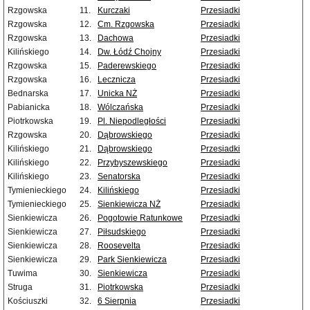
Rzgowska
11.
Kurczaki
Przesiadki
Rzgowska
12.
Cm. Rzgowska
Przesiadki
Rzgowska
13.
Dachowa
Przesiadki
Kilińskiego
14.
Dw. Łódź Chojny
Przesiadki
Rzgowska
15.
Paderewskiego
Przesiadki
Rzgowska
16.
Lecznicza
Przesiadki
Bednarska
17.
Unicka NŻ
Przesiadki
Pabianicka
18.
Wólczańska
Przesiadki
Piotrkowska
19.
Pl. Niepodległości
Przesiadki
Rzgowska
20.
Dąbrowskiego
Przesiadki
Kilińskiego
21.
Dąbrowskiego
Przesiadki
Kilińskiego
22.
Przybyszewskiego
Przesiadki
Kilińskiego
23.
Senatorska
Przesiadki
Tymienieckiego
24.
Kilińskiego
Przesiadki
Tymienieckiego
25.
Sienkiewicza NŻ
Przesiadki
Sienkiewicza
26.
Pogotowie Ratunkowe
Przesiadki
Sienkiewicza
27.
Piłsudskiego
Przesiadki
Sienkiewicza
28.
Roosevelta
Przesiadki
Sienkiewicza
29.
Park Sienkiewicza
Przesiadki
Tuwima
30.
Sienkiewicza
Przesiadki
Struga
31.
Piotrkowska
Przesiadki
Kościuszki
32.
6 Sierpnia
Przesiadki