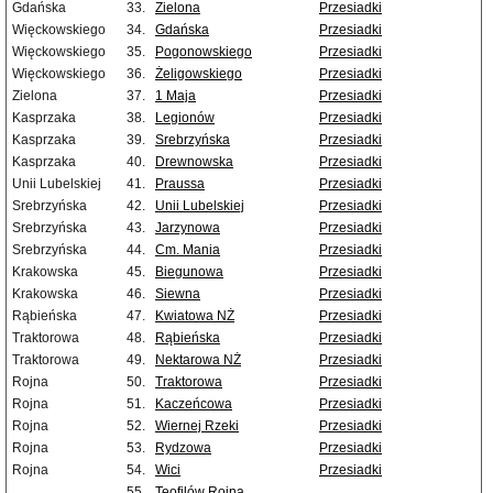
Gdańska
33.
Zielona
Przesiadki
Więckowskiego
34.
Gdańska
Przesiadki
Więckowskiego
35.
Pogonowskiego
Przesiadki
Więckowskiego
36.
Żeligowskiego
Przesiadki
Zielona
37.
1 Maja
Przesiadki
Kasprzaka
38.
Legionów
Przesiadki
Kasprzaka
39.
Srebrzyńska
Przesiadki
Kasprzaka
40.
Drewnowska
Przesiadki
Unii Lubelskiej
41.
Praussa
Przesiadki
Srebrzyńska
42.
Unii Lubelskiej
Przesiadki
Srebrzyńska
43.
Jarzynowa
Przesiadki
Srebrzyńska
44.
Cm. Mania
Przesiadki
Krakowska
45.
Biegunowa
Przesiadki
Krakowska
46.
Siewna
Przesiadki
Rąbieńska
47.
Kwiatowa NŻ
Przesiadki
Traktorowa
48.
Rąbieńska
Przesiadki
Traktorowa
49.
Nektarowa NŻ
Przesiadki
Rojna
50.
Traktorowa
Przesiadki
Rojna
51.
Kaczeńcowa
Przesiadki
Rojna
52.
Wiernej Rzeki
Przesiadki
Rojna
53.
Rydzowa
Przesiadki
Rojna
54.
Wici
Przesiadki
55.
Teofilów Rojna