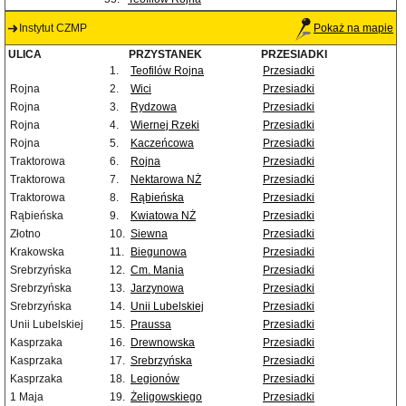
Instytut CZMP
Pokaż na mapie
ULICA
PRZYSTANEK
PRZESIADKI
1.
Teofilów Rojna
Przesiadki
Rojna
2.
Wici
Przesiadki
Rojna
3.
Rydzowa
Przesiadki
Rojna
4.
Wiernej Rzeki
Przesiadki
Rojna
5.
Kaczeńcowa
Przesiadki
Traktorowa
6.
Rojna
Przesiadki
Traktorowa
7.
Nektarowa NŻ
Przesiadki
Traktorowa
8.
Rąbieńska
Przesiadki
Rąbieńska
9.
Kwiatowa NŻ
Przesiadki
Złotno
10.
Siewna
Przesiadki
Krakowska
11.
Biegunowa
Przesiadki
Srebrzyńska
12.
Cm. Mania
Przesiadki
Srebrzyńska
13.
Jarzynowa
Przesiadki
Srebrzyńska
14.
Unii Lubelskiej
Przesiadki
Unii Lubelskiej
15.
Praussa
Przesiadki
Kasprzaka
16.
Drewnowska
Przesiadki
Kasprzaka
17.
Srebrzyńska
Przesiadki
Kasprzaka
18.
Legionów
Przesiadki
1 Maja
19.
Żeligowskiego
Przesiadki