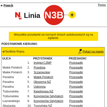
Pomoc
Powrót
N3B
Linia
Wszystkie przystanki na nocnych liniach autobusowych są na
żądanie.
PODSTAWOWE KIERUNKI
Teofilów Rojna
Pokaż na mapie
ULICA
PRZYSTANEK
PRZESIADKI
1.
Instytut CZMP
Przesiadki
Matek Polskich
2.
Przednia
Przesiadki
Matek Polskich
3.
Sczanieckiej
Przesiadki
Paradna
4.
Matek Polskich
Przesiadki
Paradna
5.
Obszerna NŻ
Przesiadki
Paradna
6.
Ustronna
Przesiadki
Trybunalska
7.
Kwietniowa NŻ
Przesiadki
Trybunalska
8.
Kosynierów Gdyńskich
Przesiadki
Łazowskiego
9.
Kosynierów Gdyńskich
Przesiadki
Strażacka
10.
Tuszyńska NŻ
Przesiadki