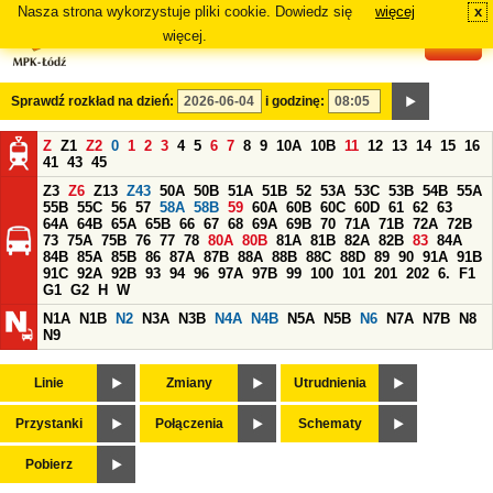
Nasza strona wykorzystuje pliki cookie. Dowiedz się
więcej
x
#
więcej.
Sprawdź rozkład na dzień:
i godzinę:
Z
Z1
Z2
0
1
2
3
4
5
6
7
8
9
10A
10B
11
12
13
14
15
16
41
43
45
Z3
Z6
Z13
Z43
50A
50B
51A
51B
52
53A
53C
53B
54B
55A
55B
55C
56
57
58A
58B
59
60A
60B
60C
60D
61
62
63
64A
64B
65A
65B
66
67
68
69A
69B
70
71A
71B
72A
72B
73
75A
75B
76
77
78
80A
80B
81A
81B
82A
82B
83
84A
84B
85A
85B
86
87A
87B
88A
88B
88C
88D
89
90
91A
91B
91C
92A
92B
93
94
96
97A
97B
99
100
101
201
202
6.
F1
G1
G2
H
W
N1A
N1B
N2
N3A
N3B
N4A
N4B
N5A
N5B
N6
N7A
N7B
N8
N9
Linie
Zmiany
Utrudnienia
Przystanki
Połączenia
Schematy
Pobierz