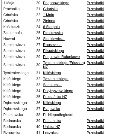
1 Maja
20.
Pogonowskiego
Przesiadki
Próchnika
21.
Gdańska
Przesiadki
Gdańska
22.
1 Maja
Przesiadki
Gdańska
23.
Zielona
Przesiadki
Kościuszki
24.
6 Sierpnia
Przesiadki
Zamenhofa
25.
Piotrkowska
Przesiadki
Nawrot
26.
Sienkiewicza
Przesiadki
Sienkiewicza
27.
Roosevelta
Przesiadki
Sienkiewicza
28.
Piłsudskiego
Przesiadki
Sienkiewicza
29.
Pogotowie Ratunkowe
Przesiadki
Tymienieckiego(Ericsson)
Przesiadki
Sienkiewicza
30.
NŻ
Tymienieckiego
31.
Kilińskiego
Przesiadki
Kilińskiego
32.
Tymienieckiego
Przesiadki
Kilińskiego
33.
Senatorska
Przesiadki
Kilińskiego
34.
Przybyszewskiego
Przesiadki
Kilińskiego
35.
Poznańska NŻ
Przesiadki
Dąbrowskiego
36.
Kilińskiego
Przesiadki
Dąbrowskiego
37.
Rzgowska
Przesiadki
Piotrkowska
38.
Pl. Niepodległości
Bednarska
39.
Pabianicka
Przesiadki
Bednarska
40.
Unicka NŻ
Przesiadki
Rzgowska
41.
Lecznicza
Przesiadki