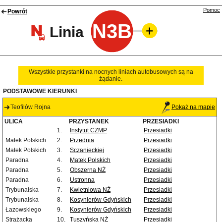
Pomoc
Powrót
N3B
Linia
Wszystkie przystanki na nocnych liniach autobusowych są na
żądanie.
PODSTAWOWE KIERUNKI
Teofilów Rojna
Pokaż na mapie
ULICA
PRZYSTANEK
PRZESIADKI
1.
Instytut CZMP
Przesiadki
Matek Polskich
2.
Przednia
Przesiadki
Matek Polskich
3.
Sczanieckiej
Przesiadki
Paradna
4.
Matek Polskich
Przesiadki
Paradna
5.
Obszerna NŻ
Przesiadki
Paradna
6.
Ustronna
Przesiadki
Trybunalska
7.
Kwietniowa NŻ
Przesiadki
Trybunalska
8.
Kosynierów Gdyńskich
Przesiadki
Łazowskiego
9.
Kosynierów Gdyńskich
Przesiadki
Strażacka
10.
Tuszyńska NŻ
Przesiadki