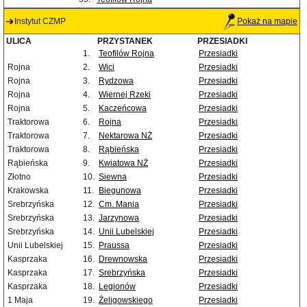
Instytut CZMP
Pokaż na mapie
ULICA
PRZYSTANEK
PRZESIADKI
1.
Teofilów Rojna
Przesiadki
Rojna
2.
Wici
Przesiadki
Rojna
3.
Rydzowa
Przesiadki
Rojna
4.
Wiernej Rzeki
Przesiadki
Rojna
5.
Kaczeńcowa
Przesiadki
Traktorowa
6.
Rojna
Przesiadki
Traktorowa
7.
Nektarowa NŻ
Przesiadki
Traktorowa
8.
Rąbieńska
Przesiadki
Rąbieńska
9.
Kwiatowa NŻ
Przesiadki
Złotno
10.
Siewna
Przesiadki
Krakowska
11.
Biegunowa
Przesiadki
Srebrzyńska
12.
Cm. Mania
Przesiadki
Srebrzyńska
13.
Jarzynowa
Przesiadki
Srebrzyńska
14.
Unii Lubelskiej
Przesiadki
Unii Lubelskiej
15.
Praussa
Przesiadki
Kasprzaka
16.
Drewnowska
Przesiadki
Kasprzaka
17.
Srebrzyńska
Przesiadki
Kasprzaka
18.
Legionów
Przesiadki
1 Maja
19.
Żeligowskiego
Przesiadki