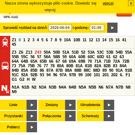
Nasza strona wykorzystuje pliki cookie. Dowiedz się
więcej
x
#
więcej.
Sprawdź rozkład na dzień:
i godzinę:
Z1
0
1
2
3
4
5
6
7
8
9
10A
10B
11
12
13
14
15
16
41
45
Z3
Z6
Z13
Z43
50A
50B
51A
51B
52
53A
53C
53B
54B
55A
55B
55C
56
57
58A
58B
59
60A
60B
60C
60D
61
62
63
64A
64B
65A
65B
66
67
68
69A
69B
70
71A
71B
72A
72B
73
75A
75B
76
77
78
80A
80B
81A
81B
82A
82B
83
84A
84B
85A
85B
86
87A
87B
88A
88B
88C
88D
89
90
91A
91B
91C
92A
92B
93
94
96
97A
97B
99
100
101
201
202
6.
F1
G1
G2
H
W
N1A
N1B
N2
N3A
N3B
N4A
N4B
N5A
N5B
N6
N7A
N7B
N8
N9
Linie
Zmiany
Utrudnienia
Przystanki
Połączenia
Schematy
Pobierz