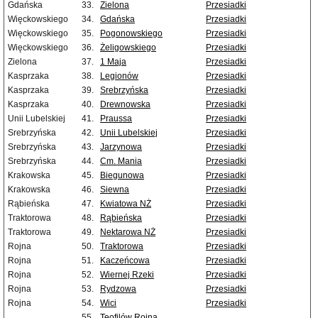
Gdańska
33.
Zielona
Przesiadki
Więckowskiego
34.
Gdańska
Przesiadki
Więckowskiego
35.
Pogonowskiego
Przesiadki
Więckowskiego
36.
Żeligowskiego
Przesiadki
Zielona
37.
1 Maja
Przesiadki
Kasprzaka
38.
Legionów
Przesiadki
Kasprzaka
39.
Srebrzyńska
Przesiadki
Kasprzaka
40.
Drewnowska
Przesiadki
Unii Lubelskiej
41.
Praussa
Przesiadki
Srebrzyńska
42.
Unii Lubelskiej
Przesiadki
Srebrzyńska
43.
Jarzynowa
Przesiadki
Srebrzyńska
44.
Cm. Mania
Przesiadki
Krakowska
45.
Biegunowa
Przesiadki
Krakowska
46.
Siewna
Przesiadki
Rąbieńska
47.
Kwiatowa NŻ
Przesiadki
Traktorowa
48.
Rąbieńska
Przesiadki
Traktorowa
49.
Nektarowa NŻ
Przesiadki
Rojna
50.
Traktorowa
Przesiadki
Rojna
51.
Kaczeńcowa
Przesiadki
Rojna
52.
Wiernej Rzeki
Przesiadki
Rojna
53.
Rydzowa
Przesiadki
Rojna
54.
Wici
Przesiadki
55.
Teofilów Rojna