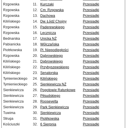
Rzgowska
11.
Kurczaki
Przesiadki
Rzgowska
12.
Cm. Rzgowska
Przesiadki
Rzgowska
13.
Dachowa
Przesiadki
Kilińskiego
14.
Dw. Łódź Chojny
Przesiadki
Rzgowska
15.
Paderewskiego
Przesiadki
Rzgowska
16.
Lecznicza
Przesiadki
Bednarska
17.
Unicka NŻ
Przesiadki
Pabianicka
18.
Wólczańska
Przesiadki
Piotrkowska
19.
Pl. Niepodległości
Przesiadki
Rzgowska
20.
Dąbrowskiego
Przesiadki
Kilińskiego
21.
Dąbrowskiego
Przesiadki
Kilińskiego
22.
Przybyszewskiego
Przesiadki
Kilińskiego
23.
Senatorska
Przesiadki
Tymienieckiego
24.
Kilińskiego
Przesiadki
Tymienieckiego
25.
Sienkiewicza NŻ
Przesiadki
Sienkiewicza
26.
Pogotowie Ratunkowe
Przesiadki
Sienkiewicza
27.
Piłsudskiego
Przesiadki
Sienkiewicza
28.
Roosevelta
Przesiadki
Sienkiewicza
29.
Park Sienkiewicza
Przesiadki
Tuwima
30.
Sienkiewicza
Przesiadki
Struga
31.
Piotrkowska
Przesiadki
Kościuszki
32.
6 Sierpnia
Przesiadki