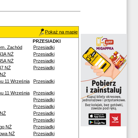
Pokaż na mapie
PRZESIADKI
em. Zachód
Przesiadki
43A NŻ
Przesiadki
45A NŻ
Przesiadki
47 NŻ
Przesiadki
 NŻ
mu 11 Września
Przesiadki
mu 11 Września
Przesiadki
Przesiadki
Przesiadki
 NŻ
Przesiadki
Przesiadki
go NŻ
Przesiadki
rowa NŻ
Przesiadki