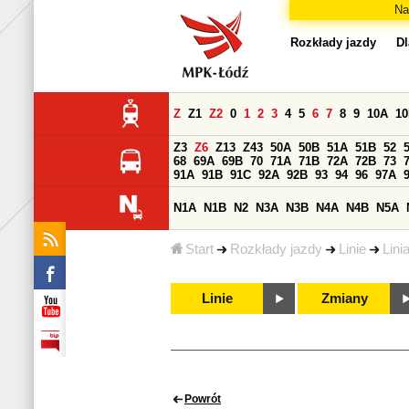
Na
Rozkłady jazdy
Dl
Z
Z1
Z2
0
1
2
3
4
5
6
7
8
9
10A
1
Z3
Z6
Z13
Z43
50A
50B
51A
51B
52
68
69A
69B
70
71A
71B
72A
72B
73
91A
91B
91C
92A
92B
93
94
96
97A
N1A
N1B
N2
N3A
N3B
N4A
N4B
N5A
Start
Rozkłady jazdy
Linie
Lini
Linie
Zmiany
Powrót