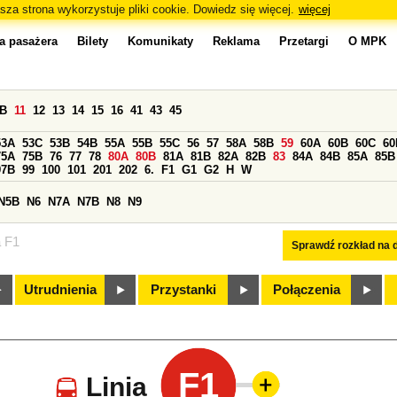
sza strona wykorzystuje pliki cookie. Dowiedz się więcej.
więcej
a pasażera
Bilety
Komunikaty
Reklama
Przetargi
O MPK
0B
11
12
13
14
15
16
41
43
45
53A
53C
53B
54B
55A
55B
55C
56
57
58A
58B
59
60A
60B
60C
60
75A
75B
76
77
78
80A
80B
81A
81B
82A
82B
83
84A
84B
85A
85B
97B
99
100
101
201
202
6.
F1
G1
G2
H
W
N5B
N6
N7A
N7B
N8
N9
a F1
Sprawdź rozkład na d
Utrudnienia
Przystanki
Połączenia
F1
Linia