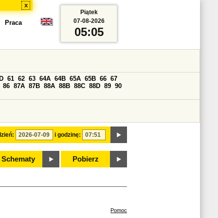
x
Piątek
07-08-2026
Praca
05:05
D
61
62
63
64A
64B
65A
65B
66
67
86
87A
87B
88A
88B
88C
88D
89
90
zień:
i godzinę:
Schematy
Pobierz
Pomoc