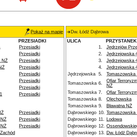
Pokaż na mapie
Dw. Łódź Dąbrowa
PRZESIADKI
ULICA
PRZYSTANEK
a
Przesiadki
1.
Jędrzejów Prz
Przesiadki
2.
Jędrzejowska 
a NŻ
Przesiadki
3.
Jędrzejowska 
NŻ
Przesiadki
4.
Jędrzejowska 
Przesiadki
Jędrzejowska
5.
Tomaszowska
Przesiadki
Ofiar Terroryz
Tomaszowska
6.
NŻ
Przesiadki
Tomaszowska
7.
Ofiar Terroryz
11
Przesiadki
Tomaszowska
8.
Olechowska
Tomaszowska
9.
Bławatna NŻ
NŻ
Przesiadki
Dąbrowskiego
10.
Tomaszowska
 NŻ
Przesiadki
Dąbrowskiego
11.
Lodowa
 NŻ
Przesiadki
Dąbrowskiego
12.
Ossendowskie
 Zachód
Dąbrowskiego
13.
Dw. Łódź Dąb