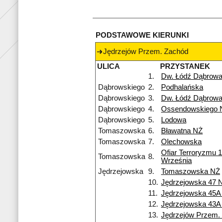
PODSTAWOWE KIERUNKI
Jędrzejów Przem. Zachód
ULICA
PRZYSTANEK
1.
Dw. Łódź Dąbrow
Dąbrowskiego
2.
Podhalańska
Dąbrowskiego
3.
Dw. Łódź Dąbrow
Dąbrowskiego
4.
Ossendowskiego 
Dąbrowskiego
5.
Lodowa
Tomaszowska
6.
Bławatna NŻ
Tomaszowska
7.
Olechowska
Ofiar Terroryzmu 
Tomaszowska
8.
Września
Jędrzejowska
9.
Tomaszowska NŻ
10.
Jędrzejowska 47 
11.
Jędrzejowska 45A
12.
Jędrzejowska 43A
13.
Jędrzejów Przem.