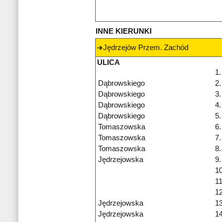
INNE KIERUNKI
Jędrzejów Przem. Zachód
ULICA
1.
Dąbrowskiego
2.
Dąbrowskiego
3.
Dąbrowskiego
4.
Dąbrowskiego
5.
Tomaszowska
6.
Tomaszowska
7.
Tomaszowska
8.
Jędrzejowska
9.
10
11
12
Jędrzejowska
13
Jędrzejowska
14