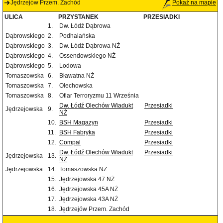
Jędrzejów Przem. Zachód
Pokaż na mapie
ULICA
PRZYSTANEK
PRZESIADKI
1.
Dw. Łódź Dąbrowa
Dąbrowskiego
2.
Podhalańska
Dąbrowskiego
3.
Dw. Łódź Dąbrowa NŻ
Dąbrowskiego
4.
Ossendowskiego NŻ
Dąbrowskiego
5.
Lodowa
Tomaszowska
6.
Bławatna NŻ
Tomaszowska
7.
Olechowska
Tomaszowska
8.
Ofiar Terroryzmu 11 Września
Dw. Łódź Olechów Wiadukt
Przesiadki
Jędrzejowska
9.
NŻ
10.
BSH Magazyn
Przesiadki
11.
BSH Fabryka
Przesiadki
12.
Compal
Przesiadki
Dw. Łódź Olechów Wiadukt
Przesiadki
Jędrzejowska
13.
NŻ
Jędrzejowska
14.
Tomaszowska NŻ
15.
Jędrzejowska 47 NŻ
16.
Jędrzejowska 45A NŻ
17.
Jędrzejowska 43A NŻ
18.
Jędrzejów Przem. Zachód