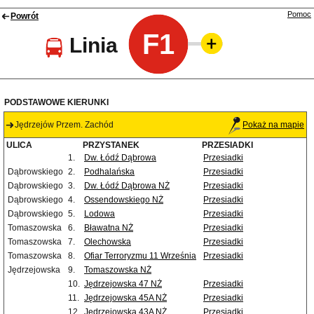
Pomoc
Powrót
F1
Linia
PODSTAWOWE KIERUNKI
Jędrzejów Przem. Zachód
Pokaż na mapie
ULICA
PRZYSTANEK
PRZESIADKI
1.
Dw. Łódź Dąbrowa
Przesiadki
Dąbrowskiego
2.
Podhalańska
Przesiadki
Dąbrowskiego
3.
Dw. Łódź Dąbrowa NŻ
Przesiadki
Dąbrowskiego
4.
Ossendowskiego NŻ
Przesiadki
Dąbrowskiego
5.
Lodowa
Przesiadki
Tomaszowska
6.
Bławatna NŻ
Przesiadki
Tomaszowska
7.
Olechowska
Przesiadki
Tomaszowska
8.
Ofiar Terroryzmu 11 Września
Przesiadki
Jędrzejowska
9.
Tomaszowska NŻ
10.
Jędrzejowska 47 NŻ
Przesiadki
11.
Jędrzejowska 45A NŻ
Przesiadki
12.
Jędrzejowska 43A NŻ
Przesiadki