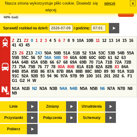
Nasza strona wykorzystuje pliki cookie. Dowiedz się
więcej
x
#
więcej.
Sprawdź rozkład na dzień:
i godzinę:
Z
Z1
Z2
0
1
2
3
4
5
6
7
8
9
10A
10B
11
12
13
14
15
16
41
43
45
Z3
Z6
Z13
Z43
50A
50B
51A
51B
52
53A
53C
53B
54B
55A
55B
55C
56
57
58A
58B
59
60A
60B
60C
60D
61
62
63
64A
64B
65A
65B
66
67
68
69A
69B
70
71A
71B
72A
72B
73
75A
75B
76
77
78
80A
80B
81A
81B
82A
82B
83
84A
84B
85A
85B
86
87A
87B
88A
88B
88C
88D
89
90
91A
91B
91C
92A
92B
93
94
96
97A
97B
99
100
101
201
202
6.
F1
G1
G2
H
W
N1A
N1B
N2
N3A
N3B
N4A
N4B
N5A
N5B
N6
N7A
N7B
N8
N9
Linie
Zmiany
Utrudnienia
Przystanki
Połączenia
Schematy
Pobierz