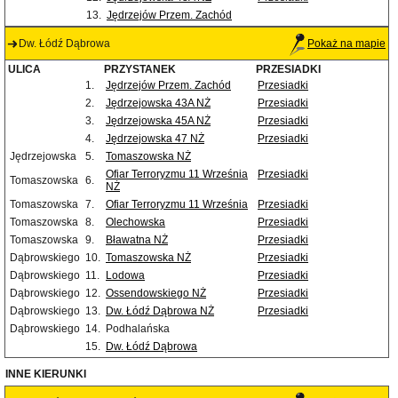
13.
Jędrzejów Przem. Zachód
Dw. Łódź Dąbrowa
Pokaż na mapie
ULICA
PRZYSTANEK
PRZESIADKI
1.
Jędrzejów Przem. Zachód
Przesiadki
2.
Jędrzejowska 43A NŻ
Przesiadki
3.
Jędrzejowska 45A NŻ
Przesiadki
4.
Jędrzejowska 47 NŻ
Przesiadki
Jędrzejowska
5.
Tomaszowska NŻ
Ofiar Terroryzmu 11 Września
Przesiadki
Tomaszowska
6.
NŻ
Tomaszowska
7.
Ofiar Terroryzmu 11 Września
Przesiadki
Tomaszowska
8.
Olechowska
Przesiadki
Tomaszowska
9.
Bławatna NŻ
Przesiadki
Dąbrowskiego
10.
Tomaszowska NŻ
Przesiadki
Dąbrowskiego
11.
Lodowa
Przesiadki
Dąbrowskiego
12.
Ossendowskiego NŻ
Przesiadki
Dąbrowskiego
13.
Dw. Łódź Dąbrowa NŻ
Przesiadki
Dąbrowskiego
14.
Podhalańska
15.
Dw. Łódź Dąbrowa
INNE KIERUNKI