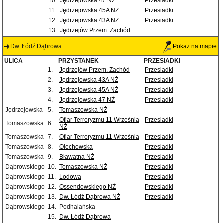
10.
Jędrzejowska 47 NŻ
Przesiadki
11.
Jędrzejowska 45A NŻ
Przesiadki
12.
Jędrzejowska 43A NŻ
Przesiadki
13.
Jędrzejów Przem. Zachód
Dw. Łódź Dąbrowa
Pokaż na mapie
ULICA
PRZYSTANEK
PRZESIADKI
1.
Jędrzejów Przem. Zachód
Przesiadki
2.
Jędrzejowska 43A NŻ
Przesiadki
3.
Jędrzejowska 45A NŻ
Przesiadki
4.
Jędrzejowska 47 NŻ
Przesiadki
Jędrzejowska
5.
Tomaszowska NŻ
Ofiar Terroryzmu 11 Września
Przesiadki
Tomaszowska
6.
NŻ
Tomaszowska
7.
Ofiar Terroryzmu 11 Września
Przesiadki
Tomaszowska
8.
Olechowska
Przesiadki
Tomaszowska
9.
Bławatna NŻ
Przesiadki
Dąbrowskiego
10.
Tomaszowska NŻ
Przesiadki
Dąbrowskiego
11.
Lodowa
Przesiadki
Dąbrowskiego
12.
Ossendowskiego NŻ
Przesiadki
Dąbrowskiego
13.
Dw. Łódź Dąbrowa NŻ
Przesiadki
Dąbrowskiego
14.
Podhalańska
15.
Dw. Łódź Dąbrowa