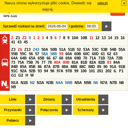
Nasza strona wykorzystuje pliki cookie. Dowiedz się
więcej
x
#
więcej.
Sprawdź rozkład na dzień:
i godzinę:
Z
Z1
Z2
0
1
2
3
4
5
6
7
8
9
10A
10B
11
12
13
14
15
16
41
43
45
Z3
Z6
Z13
Z43
50A
50B
51A
51B
52
53A
53C
53B
54B
55A
55B
55C
56
57
58A
58B
59
60A
60B
60C
60D
61
62
63
64A
64B
65A
65B
66
67
68
69A
69B
70
71A
71B
72A
72B
73
75A
75B
76
77
78
80A
80B
81A
81B
82A
82B
83
84A
84B
85A
85B
86
87A
87B
88A
88B
88C
88D
89
90
91A
91B
91C
92A
92B
93
94
96
97A
97B
99
100
101
201
202
6.
F1
G1
G2
H
W
N1A
N1B
N2
N3A
N3B
N4A
N4B
N5A
N5B
N6
N7A
N7B
N8
N9
Linie
Zmiany
Utrudnienia
Przystanki
Połączenia
Schematy
Pobierz