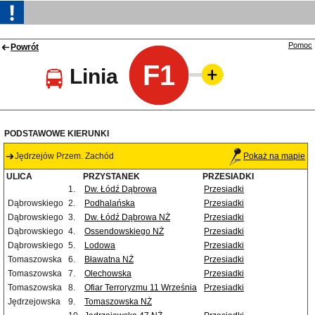
Pomoc
Powrót
F1
Linia
PODSTAWOWE KIERUNKI
Jędrzejów Przem. Zachód
Pokaż na mapie
ULICA
PRZYSTANEK
PRZESIADKI
1.
Dw. Łódź Dąbrowa
Przesiadki
Dąbrowskiego
2.
Podhalańska
Przesiadki
Dąbrowskiego
3.
Dw. Łódź Dąbrowa NŻ
Przesiadki
Dąbrowskiego
4.
Ossendowskiego NŻ
Przesiadki
Dąbrowskiego
5.
Lodowa
Przesiadki
Tomaszowska
6.
Bławatna NŻ
Przesiadki
Tomaszowska
7.
Olechowska
Przesiadki
Tomaszowska
8.
Ofiar Terroryzmu 11 Września
Przesiadki
Jędrzejowska
9.
Tomaszowska NŻ