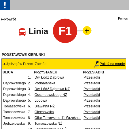
Pomoc
Powrót
F1
Linia
PODSTAWOWE KIERUNKI
Jędrzejów Przem. Zachód
Pokaż na mapie
ULICA
PRZYSTANEK
PRZESIADKI
1.
Dw. Łódź Dąbrowa
Przesiadki
Dąbrowskiego
2.
Podhalańska
Przesiadki
Dąbrowskiego
3.
Dw. Łódź Dąbrowa NŻ
Przesiadki
Dąbrowskiego
4.
Ossendowskiego NŻ
Przesiadki
Dąbrowskiego
5.
Lodowa
Przesiadki
Tomaszowska
6.
Bławatna NŻ
Przesiadki
Tomaszowska
7.
Olechowska
Przesiadki
Tomaszowska
8.
Ofiar Terroryzmu 11 Września
Przesiadki
Jędrzejowska
9.
Tomaszowska NŻ