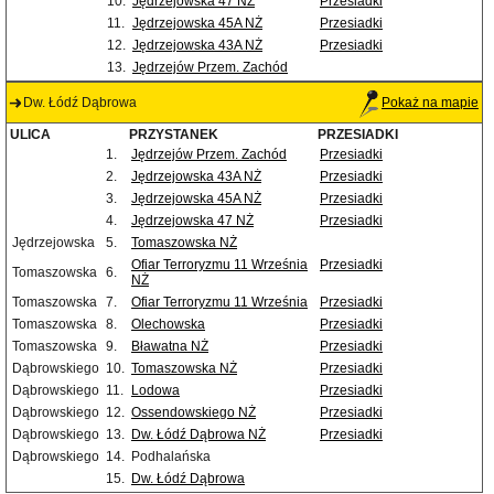
10.
Jędrzejowska 47 NŻ
Przesiadki
11.
Jędrzejowska 45A NŻ
Przesiadki
12.
Jędrzejowska 43A NŻ
Przesiadki
13.
Jędrzejów Przem. Zachód
Dw. Łódź Dąbrowa
Pokaż na mapie
ULICA
PRZYSTANEK
PRZESIADKI
1.
Jędrzejów Przem. Zachód
Przesiadki
2.
Jędrzejowska 43A NŻ
Przesiadki
3.
Jędrzejowska 45A NŻ
Przesiadki
4.
Jędrzejowska 47 NŻ
Przesiadki
Jędrzejowska
5.
Tomaszowska NŻ
Ofiar Terroryzmu 11 Września
Przesiadki
Tomaszowska
6.
NŻ
Tomaszowska
7.
Ofiar Terroryzmu 11 Września
Przesiadki
Tomaszowska
8.
Olechowska
Przesiadki
Tomaszowska
9.
Bławatna NŻ
Przesiadki
Dąbrowskiego
10.
Tomaszowska NŻ
Przesiadki
Dąbrowskiego
11.
Lodowa
Przesiadki
Dąbrowskiego
12.
Ossendowskiego NŻ
Przesiadki
Dąbrowskiego
13.
Dw. Łódź Dąbrowa NŻ
Przesiadki
Dąbrowskiego
14.
Podhalańska
15.
Dw. Łódź Dąbrowa