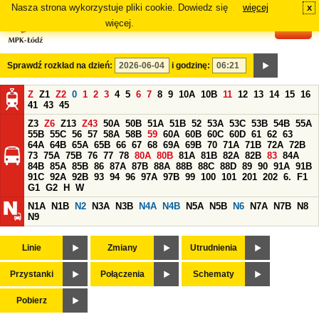
Nasza strona wykorzystuje pliki cookie. Dowiedz się
więcej
x
#
więcej.
Sprawdź rozkład na dzień:
i godzinę:
Z
Z1
Z2
0
1
2
3
4
5
6
7
8
9
10A
10B
11
12
13
14
15
16
41
43
45
Z3
Z6
Z13
Z43
50A
50B
51A
51B
52
53A
53C
53B
54B
55A
55B
55C
56
57
58A
58B
59
60A
60B
60C
60D
61
62
63
64A
64B
65A
65B
66
67
68
69A
69B
70
71A
71B
72A
72B
73
75A
75B
76
77
78
80A
80B
81A
81B
82A
82B
83
84A
84B
85A
85B
86
87A
87B
88A
88B
88C
88D
89
90
91A
91B
91C
92A
92B
93
94
96
97A
97B
99
100
101
201
202
6.
F1
G1
G2
H
W
N1A
N1B
N2
N3A
N3B
N4A
N4B
N5A
N5B
N6
N7A
N7B
N8
N9
Linie
Zmiany
Utrudnienia
Przystanki
Połączenia
Schematy
Pobierz