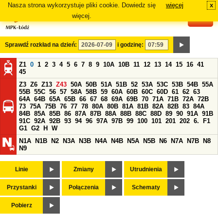
Nasza strona wykorzystuje pliki cookie. Dowiedz się
więcej
x
#
więcej.
Sprawdź rozkład na dzień:
i godzinę:
Z1
0
1
2
3
4
5
6
7
8
9
10A
10B
11
12
13
14
15
16
41
45
Z3
Z6
Z13
Z43
50A
50B
51A
51B
52
53A
53C
53B
54B
55A
55B
55C
56
57
58A
58B
59
60A
60B
60C
60D
61
62
63
64A
64B
65A
65B
66
67
68
69A
69B
70
71A
71B
72A
72B
73
75A
75B
76
77
78
80A
80B
81A
81B
82A
82B
83
84A
84B
85A
85B
86
87A
87B
88A
88B
88C
88D
89
90
91A
91B
91C
92A
92B
93
94
96
97A
97B
99
100
101
201
202
6.
F1
G1
G2
H
W
N1A
N1B
N2
N3A
N3B
N4A
N4B
N5A
N5B
N6
N7A
N7B
N8
N9
Linie
Zmiany
Utrudnienia
Przystanki
Połączenia
Schematy
Pobierz