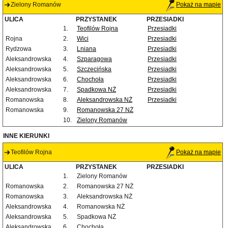
Zielony Romanów
Pokaż na mapie
ULICA
PRZYSTANEK
PRZESIADKI
1.
Teofilów Rojna
Przesiadki
Rojna
2.
Wici
Przesiadki
Rydzowa
3.
Lniana
Przesiadki
Aleksandrowska
4.
Szparagowa
Przesiadki
Aleksandrowska
5.
Szczecińska
Przesiadki
Aleksandrowska
6.
Chochoła
Przesiadki
Aleksandrowska
7.
Spadkowa NŻ
Przesiadki
Romanowska
8.
Aleksandrowska NŻ
Przesiadki
Romanowska
9.
Romanowska 27 NŻ
10.
Zielony Romanów
INNE KIERUNKI
Teofilów Rojna
Pokaż na mapie
ULICA
PRZYSTANEK
PRZESIADKI
1.
Zielony Romanów
Romanowska
2.
Romanowska 27 NŻ
Romanowska
3.
Aleksandrowska NŻ
Aleksandrowska
4.
Romanowska NŻ
Aleksandrowska
5.
Spadkowa NŻ
Aleksandrowska
6.
Chochoła