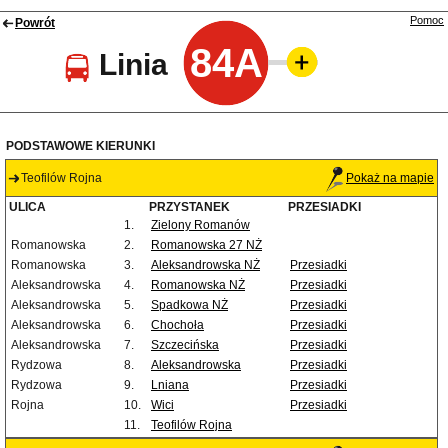
Pomoc
Powrót
84A
Linia
PODSTAWOWE KIERUNKI
Teofilów Rojna
Pokaż na mapie
ULICA
PRZYSTANEK
PRZESIADKI
1.
Zielony Romanów
Romanowska
2.
Romanowska 27 NŻ
Romanowska
3.
Aleksandrowska NŻ
Przesiadki
Aleksandrowska
4.
Romanowska NŻ
Przesiadki
Aleksandrowska
5.
Spadkowa NŻ
Przesiadki
Aleksandrowska
6.
Chochoła
Przesiadki
Aleksandrowska
7.
Szczecińska
Przesiadki
Rydzowa
8.
Aleksandrowska
Przesiadki
Rydzowa
9.
Lniana
Przesiadki
Rojna
10.
Wici
Przesiadki
11.
Teofilów Rojna