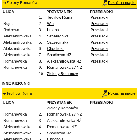
Zielony Romanów
Pokaż na mapie
ULICA
PRZYSTANEK
PRZESIADKI
1.
Teofilów Rojna
Przesiadki
Rojna
2.
Wici
Przesiadki
Rydzowa
3.
Lniana
Przesiadki
Aleksandrowska
4.
Szparagowa
Przesiadki
Aleksandrowska
5.
Szczecińska
Przesiadki
Aleksandrowska
6.
Chochoła
Przesiadki
Aleksandrowska
7.
Spadkowa NŻ
Przesiadki
Romanowska
8.
Aleksandrowska NŻ
Przesiadki
Romanowska
9.
Romanowska 27 NŻ
10.
Zielony Romanów
INNE KIERUNKI
Teofilów Rojna
Pokaż na mapie
ULICA
PRZYSTANEK
PRZESIADKI
1.
Zielony Romanów
Romanowska
2.
Romanowska 27 NŻ
Romanowska
3.
Aleksandrowska NŻ
Aleksandrowska
4.
Romanowska NŻ
Aleksandrowska
5.
Spadkowa NŻ
Aleksandrowska
6.
Chochoła