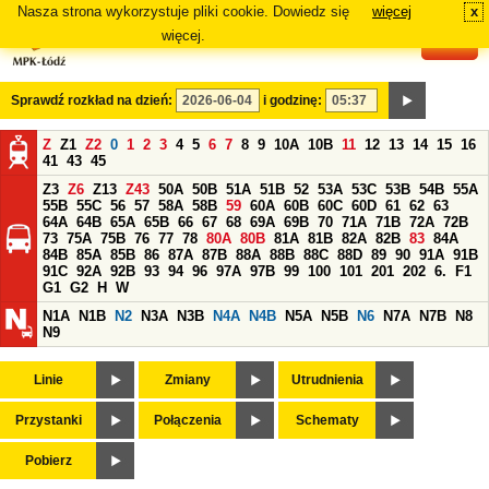
Nasza strona wykorzystuje pliki cookie. Dowiedz się
więcej
x
#
więcej.
Sprawdź rozkład na dzień:
i godzinę:
Z
Z1
Z2
0
1
2
3
4
5
6
7
8
9
10A
10B
11
12
13
14
15
16
41
43
45
Z3
Z6
Z13
Z43
50A
50B
51A
51B
52
53A
53C
53B
54B
55A
55B
55C
56
57
58A
58B
59
60A
60B
60C
60D
61
62
63
64A
64B
65A
65B
66
67
68
69A
69B
70
71A
71B
72A
72B
73
75A
75B
76
77
78
80A
80B
81A
81B
82A
82B
83
84A
84B
85A
85B
86
87A
87B
88A
88B
88C
88D
89
90
91A
91B
91C
92A
92B
93
94
96
97A
97B
99
100
101
201
202
6.
F1
G1
G2
H
W
N1A
N1B
N2
N3A
N3B
N4A
N4B
N5A
N5B
N6
N7A
N7B
N8
N9
Linie
Zmiany
Utrudnienia
Przystanki
Połączenia
Schematy
Pobierz