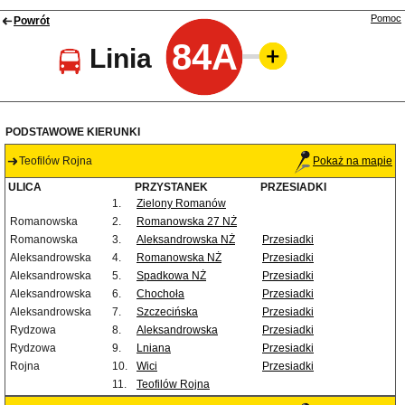
Pomoc
Powrót
84A
Linia
PODSTAWOWE KIERUNKI
Teofilów Rojna
Pokaż na mapie
ULICA
PRZYSTANEK
PRZESIADKI
1.
Zielony Romanów
Romanowska
2.
Romanowska 27 NŻ
Romanowska
3.
Aleksandrowska NŻ
Przesiadki
Aleksandrowska
4.
Romanowska NŻ
Przesiadki
Aleksandrowska
5.
Spadkowa NŻ
Przesiadki
Aleksandrowska
6.
Chochoła
Przesiadki
Aleksandrowska
7.
Szczecińska
Przesiadki
Rydzowa
8.
Aleksandrowska
Przesiadki
Rydzowa
9.
Lniana
Przesiadki
Rojna
10.
Wici
Przesiadki
11.
Teofilów Rojna