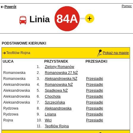
Pomoc
Powrót
84A
Linia
PODSTAWOWE KIERUNKI
Teofilów Rojna
Pokaż na mapie
ULICA
PRZYSTANEK
PRZESIADKI
1.
Zielony Romanów
Romanowska
2.
Romanowska 27 NŻ
Romanowska
3.
Aleksandrowska NŻ
Przesiadki
Aleksandrowska
4.
Romanowska NŻ
Przesiadki
Aleksandrowska
5.
Spadkowa NŻ
Przesiadki
Aleksandrowska
6.
Chochoła
Przesiadki
Aleksandrowska
7.
Szczecińska
Przesiadki
Rydzowa
8.
Aleksandrowska
Przesiadki
Rydzowa
9.
Lniana
Przesiadki
Rojna
10.
Wici
Przesiadki
11.
Teofilów Rojna