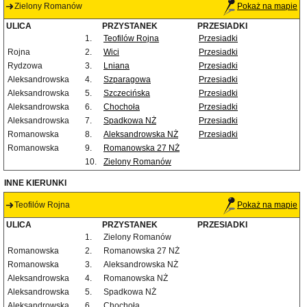
Zielony Romanów
Pokaż na mapie
ULICA
PRZYSTANEK
PRZESIADKI
1.
Teofilów Rojna
Przesiadki
Rojna
2.
Wici
Przesiadki
Rydzowa
3.
Lniana
Przesiadki
Aleksandrowska
4.
Szparagowa
Przesiadki
Aleksandrowska
5.
Szczecińska
Przesiadki
Aleksandrowska
6.
Chochoła
Przesiadki
Aleksandrowska
7.
Spadkowa NŻ
Przesiadki
Romanowska
8.
Aleksandrowska NŻ
Przesiadki
Romanowska
9.
Romanowska 27 NŻ
10.
Zielony Romanów
INNE KIERUNKI
Teofilów Rojna
Pokaż na mapie
ULICA
PRZYSTANEK
PRZESIADKI
1.
Zielony Romanów
Romanowska
2.
Romanowska 27 NŻ
Romanowska
3.
Aleksandrowska NŻ
Aleksandrowska
4.
Romanowska NŻ
Aleksandrowska
5.
Spadkowa NŻ
Aleksandrowska
6.
Chochoła