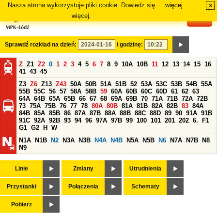
Nasza strona wykorzystuje pliki cookie. Dowiedz się
więcej
x
#
więcej.
Sprawdź rozkład na dzień:
i godzinę:
Z
Z1
Z2
0
1
2
3
4
5
6
7
8
9
10A
10B
11
12
13
14
15
16
41
43
45
Z3
Z6
Z13
Z43
50A
50B
51A
51B
52
53A
53C
53B
54B
55A
55B
55C
56
57
58A
58B
59
60A
60B
60C
60D
61
62
63
64A
64B
65A
65B
66
67
68
69A
69B
70
71A
71B
72A
72B
73
75A
75B
76
77
78
80A
80B
81A
81B
82A
82B
83
84A
84B
85A
85B
86
87A
87B
88A
88B
88C
88D
89
90
91A
91B
91C
92A
92B
93
94
96
97A
97B
99
100
101
201
202
6.
F1
G1
G2
H
W
N1A
N1B
N2
N3A
N3B
N4A
N4B
N5A
N5B
N6
N7A
N7B
N8
N9
Linie
Zmiany
Utrudnienia
Przystanki
Połączenia
Schematy
Pobierz