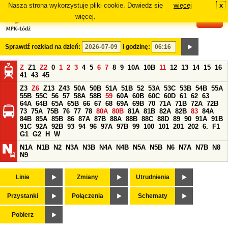
Nasza strona wykorzystuje pliki cookie. Dowiedz się
więcej
x
#
więcej.
Sprawdź rozkład na dzień:
i godzinę:
Z
Z1
Z2
0
1
2
3
4
5
6
7
8
9
10A
10B
11
12
13
14
15
16
41
43
45
Z3
Z6
Z13
Z43
50A
50B
51A
51B
52
53A
53C
53B
54B
55A
55B
55C
56
57
58A
58B
59
60A
60B
60C
60D
61
62
63
64A
64B
65A
65B
66
67
68
69A
69B
70
71A
71B
72A
72B
73
75A
75B
76
77
78
80A
80B
81A
81B
82A
82B
83
84A
84B
85A
85B
86
87A
87B
88A
88B
88C
88D
89
90
91A
91B
91C
92A
92B
93
94
96
97A
97B
99
100
101
201
202
6.
F1
G1
G2
H
W
N1A
N1B
N2
N3A
N3B
N4A
N4B
N5A
N5B
N6
N7A
N7B
N8
N9
Linie
Zmiany
Utrudnienia
Przystanki
Połączenia
Schematy
Pobierz