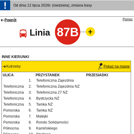
Od dnia 12 lipca 2026r. (niedziela), zmiana trasy
Pomoc
Powrót
87B
Linia
INNE KIERUNKI
Kutrzeby
Pokaż na mapie
ULICA
PRZYSTANEK
PRZESIADKI
1.
Telefoniczna Zajezdnia
Telefoniczna
2.
Telefoniczna Zajezdnia NŻ
Telefoniczna
3.
Telefoniczna 27 NŻ
Telefoniczna
4.
Bystrzycka NŻ
Telefoniczna
5.
Tamka NŻ
Pomorska
6.
Tamka NŻ
Pomorska
7.
Matejki
Pomorska
8.
Rondo Solidarności
Północna
9.
Kamińskiego