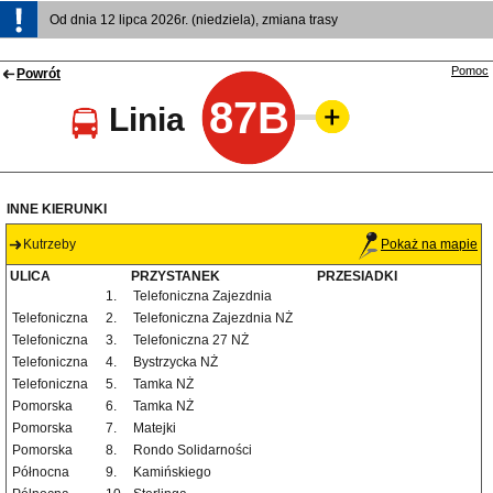
Od dnia 12 lipca 2026r. (niedziela), zmiana trasy
Pomoc
Powrót
87B
Linia
INNE KIERUNKI
Kutrzeby
Pokaż na mapie
ULICA
PRZYSTANEK
PRZESIADKI
1.
Telefoniczna Zajezdnia
Telefoniczna
2.
Telefoniczna Zajezdnia NŻ
Telefoniczna
3.
Telefoniczna 27 NŻ
Telefoniczna
4.
Bystrzycka NŻ
Telefoniczna
5.
Tamka NŻ
Pomorska
6.
Tamka NŻ
Pomorska
7.
Matejki
Pomorska
8.
Rondo Solidarności
Północna
9.
Kamińskiego