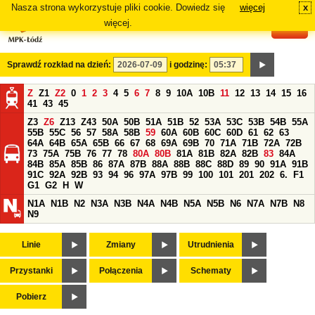
Nasza strona wykorzystuje pliki cookie. Dowiedz się
więcej
x
#
więcej.
Sprawdź rozkład na dzień:
i godzinę:
Z
Z1
Z2
0
1
2
3
4
5
6
7
8
9
10A
10B
11
12
13
14
15
16
41
43
45
Z3
Z6
Z13
Z43
50A
50B
51A
51B
52
53A
53C
53B
54B
55A
55B
55C
56
57
58A
58B
59
60A
60B
60C
60D
61
62
63
64A
64B
65A
65B
66
67
68
69A
69B
70
71A
71B
72A
72B
73
75A
75B
76
77
78
80A
80B
81A
81B
82A
82B
83
84A
84B
85A
85B
86
87A
87B
88A
88B
88C
88D
89
90
91A
91B
91C
92A
92B
93
94
96
97A
97B
99
100
101
201
202
6.
F1
G1
G2
H
W
N1A
N1B
N2
N3A
N3B
N4A
N4B
N5A
N5B
N6
N7A
N7B
N8
N9
Linie
Zmiany
Utrudnienia
Przystanki
Połączenia
Schematy
Pobierz