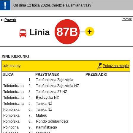
Od dnia 12 lipca 2026r. (niedziela), zmiana trasy
Pomoc
Powrót
87B
Linia
INNE KIERUNKI
Kutrzeby
Pokaż na mapie
ULICA
PRZYSTANEK
PRZESIADKI
1.
Telefoniczna Zajezdnia
Telefoniczna
2.
Telefoniczna Zajezdnia NŻ
Telefoniczna
3.
Telefoniczna 27 NŻ
Telefoniczna
4.
Bystrzycka NŻ
Telefoniczna
5.
Tamka NŻ
Pomorska
6.
Tamka NŻ
Pomorska
7.
Matejki
Pomorska
8.
Rondo Solidarności
Północna
9.
Kamińskiego