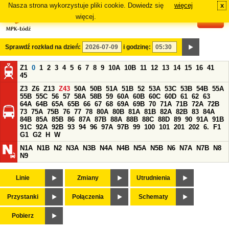
Nasza strona wykorzystuje pliki cookie. Dowiedz się
więcej
x
#
więcej.
Sprawdź rozkład na dzień:
i godzinę:
Z1
0
1
2
3
4
5
6
7
8
9
10A
10B
11
12
13
14
15
16
41
45
Z3
Z6
Z13
Z43
50A
50B
51A
51B
52
53A
53C
53B
54B
55A
55B
55C
56
57
58A
58B
59
60A
60B
60C
60D
61
62
63
64A
64B
65A
65B
66
67
68
69A
69B
70
71A
71B
72A
72B
73
75A
75B
76
77
78
80A
80B
81A
81B
82A
82B
83
84A
84B
85A
85B
86
87A
87B
88A
88B
88C
88D
89
90
91A
91B
91C
92A
92B
93
94
96
97A
97B
99
100
101
201
202
6.
F1
G1
G2
H
W
N1A
N1B
N2
N3A
N3B
N4A
N4B
N5A
N5B
N6
N7A
N7B
N8
N9
Linie
Zmiany
Utrudnienia
Przystanki
Połączenia
Schematy
Pobierz