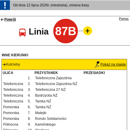
Od dnia 12 lipca 2026r. (niedziela), zmiana trasy
Pomoc
Powrót
87B
Linia
INNE KIERUNKI
Kutrzeby
Pokaż na mapie
ULICA
PRZYSTANEK
PRZESIADKI
1.
Telefoniczna Zajezdnia
Telefoniczna
2.
Telefoniczna Zajezdnia NŻ
Telefoniczna
3.
Telefoniczna 27 NŻ
Telefoniczna
4.
Bystrzycka NŻ
Telefoniczna
5.
Tamka NŻ
Pomorska
6.
Tamka NŻ
Pomorska
7.
Matejki
Pomorska
8.
Rondo Solidarności
Północna
9.
Kamińskiego