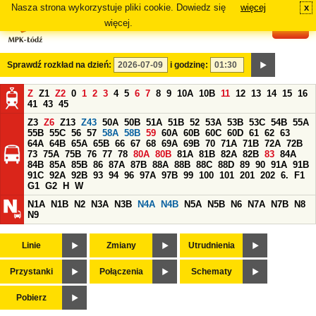
Nasza strona wykorzystuje pliki cookie. Dowiedz się
więcej
x
#
więcej.
Sprawdź rozkład na dzień:
i godzinę:
Z
Z1
Z2
0
1
2
3
4
5
6
7
8
9
10A
10B
11
12
13
14
15
16
41
43
45
Z3
Z6
Z13
Z43
50A
50B
51A
51B
52
53A
53B
53C
54B
55A
55B
55C
56
57
58A
58B
59
60A
60B
60C
60D
61
62
63
64A
64B
65A
65B
66
67
68
69A
69B
70
71A
71B
72A
72B
73
75A
75B
76
77
78
80A
80B
81A
81B
82A
82B
83
84A
84B
85A
85B
86
87A
87B
88A
88B
88C
88D
89
90
91A
91B
91C
92A
92B
93
94
96
97A
97B
99
100
101
201
202
6.
F1
G1
G2
H
W
N1A
N1B
N2
N3A
N3B
N4A
N4B
N5A
N5B
N6
N7A
N7B
N8
N9
Linie
Zmiany
Utrudnienia
Przystanki
Połączenia
Schematy
Pobierz