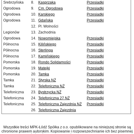
Srebrzyńska
8.
Kasprzaka
Przesiadki
Ogrodowa
9.
Cm. Ogrodowa
Przesiadki
Ogrodowa
10.
Karskiego
Przesiadki
Ogrodowa
11.
Gdańska
Przesiadki
12.
Pl. Wolności
Legionów
13.
Zachodnia
Ogrodowa
14.
Nowomiejska
Przesiadki
Północna
15.
Kilińskiego
Przesiadki
Północna
16.
Sterlinga
Przesiadki
Północna
17.
Kamińskiego
Przesiadki
Pomorska
18.
Rondo Solidarności
Przesiadki
Pomorska
19.
Matejki
Przesiadki
Pomorska
20.
Tamka
Przesiadki
Tamka
21.
Styrska NŻ
Przesiadki
Tamka
22.
Telefoniczna NŻ
Przesiadki
Telefoniczna
23.
Bystrzycka NŻ
Przesiadki
Telefoniczna
24.
Telefoniczna 27 NŻ
Przesiadki
Telefoniczna
25.
Telefoniczna Zajezdnia NŻ
Przesiadki
26.
Telefoniczna Zajezdnia
Wszystkie treści MPK-Łódź Spółka z o.o. opublikowane na niniejszej stronie są
chronione prawem autorskim. Kopiowanie i rozpowszechnianie ich bez pisemnej