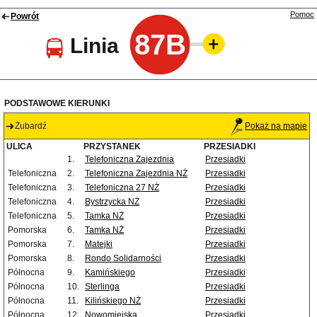
Pomoc
Powrót
87B
Linia
PODSTAWOWE KIERUNKI
Żubardź
Pokaż na mapie
ULICA
PRZYSTANEK
PRZESIADKI
1.
Telefoniczna Zajezdnia
Przesiadki
Telefoniczna
2.
Telefoniczna Zajezdnia NŻ
Przesiadki
Telefoniczna
3.
Telefoniczna 27 NŻ
Przesiadki
Telefoniczna
4.
Bystrzycka NŻ
Przesiadki
Telefoniczna
5.
Tamka NŻ
Przesiadki
Pomorska
6.
Tamka NŻ
Przesiadki
Pomorska
7.
Matejki
Przesiadki
Pomorska
8.
Rondo Solidarności
Przesiadki
Północna
9.
Kamińskiego
Przesiadki
Północna
10.
Sterlinga
Przesiadki
Północna
11.
Kilińskiego NŻ
Przesiadki
Północna
12.
Nowomiejska
Przesiadki