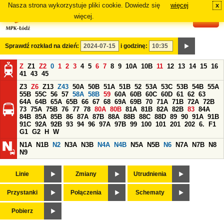
Nasza strona wykorzystuje pliki cookie. Dowiedz się
więcej
x
#
więcej.
Sprawdź rozkład na dzień:
i godzinę:
Z
Z1
Z2
0
1
2
3
4
5
6
7
8
9
10A
10B
11
12
13
14
15
16
41
43
45
Z3
Z6
Z13
Z43
50A
50B
51A
51B
52
53A
53C
53B
54B
55A
55B
55C
56
57
58A
58B
59
60A
60B
60C
60D
61
62
63
64A
64B
65A
65B
66
67
68
69A
69B
70
71A
71B
72A
72B
73
75A
75B
76
77
78
80A
80B
81A
81B
82A
82B
83
84A
84B
85A
85B
86
87A
87B
88A
88B
88C
88D
89
90
91A
91B
91C
92A
92B
93
94
96
97A
97B
99
100
101
201
202
6.
F1
G1
G2
H
W
N1A
N1B
N2
N3A
N3B
N4A
N4B
N5A
N5B
N6
N7A
N7B
N8
N9
Linie
Zmiany
Utrudnienia
Przystanki
Połączenia
Schematy
Pobierz