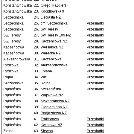
Konstantynowska
22.
Okręglik (Zgierz)
Konstantynowska
23.
Kocidłowska #
Szczecińska
24.
Liściasta NŻ
Szczecińska
25.
cm. Szczecińska
Przesiadki
Szczecińska
26.
Św. Teresy
Przesiadki
Św. Teresy
27.
Św. Teresy 109 NŻ
Przesiadki
Św. Teresy
28.
Kaczeńcowa NŻ
Przesiadki
Kaczeńcowa
29.
Wersalska NŻ
Przesiadki
Kaczeńcowa
30.
Warecka NŻ
Przesiadki
Aleksandrowska
31.
Kaczeńcowa
Przesiadki
Rydzowa
32.
Aleksandrowska
Przesiadki
Rydzowa
33.
Lniana
Przesiadki
Rojna
34.
Wici
Przesiadki
Szczecińska
35.
Rojna
Przesiadki
Rąbieńska
36.
Szczecińska
Przesiadki
Rąbieńska
37.
Wojskowa NŻ
Rąbieńska
38.
Szwadronowa NŻ
Rąbieńska
39.
Cieplarniana NŻ
Rąbieńska
40.
Podjazdowa NŻ
Rąbieńska
41.
Traktorowa
Przesiadki
Rąbieńska
42.
Kwiatowa NŻ
Przesiadki
Złotno
43.
Siewna
Przesiadki