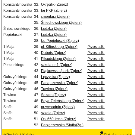
Konstantynowska
32.
Okręglik (Zgierz)
Konstantynowska
33.
tor PKP (Zgierz)
Konstantynowska
34.
cmentarz (Zgierz)
35.
Śniechowskiego (Zgierz)
Śniechowskiego
36.
Łódzka (Zgierz)
Popiełuszki
37.
Łódzka (Zgierz)
38.
ks. Popieluszki (Zgierz)
1 Maja
39.
pl. Kilińskiego (Zgierz)
Przesiadki
1 Maja
40.
Dubois (Zgierz)
Przesiadki
1 Maja
41.
Piłsudskiego (Zgierz)
Przesiadki
Piłsudskiego
42.
szkoła nr 1 (Zgierz)
Przesiadki
43.
Piątkowska /park (Zgierz)
Przesiadki
Gałczyńskiego
44.
Łęczycka (Zgierz)
Przesiadki
Gałczyńskiego
45.
Parzęczewska (Zgierz)
Przesiadki
Gałczyńskiego
46.
Tuwima (Zgierz)
Przesiadki
Tuwima
47.
Sezam (Zgierz)
Przesiadki
Tuwima
48.
Boya-Żeleńskiego (Zgierz)
Przesiadki
Staffa
49.
przychodnia (Zgierz)
Przesiadki
Staffa
50.
szkoła (Zgierz)
Przesiadki
Staffa
51.
Os. 650-lecia (Zgierz)
Przesiadki
52.
Parzęczewska /Staffa(Zg.)
Dw. Łódź Kaliska
Pokaż na mapie