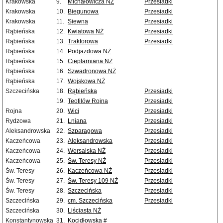
Krakowska
9.
Michałowicza NŻ
Przesiadki
Krakowska
10.
Biegunowa
Przesiadki
Krakowska
11.
Siewna
Przesiadki
Rąbieńska
12.
Kwiatowa NŻ
Przesiadki
Rąbieńska
13.
Traktorowa
Przesiadki
Rąbieńska
14.
Podjazdowa NŻ
Rąbieńska
15.
Cieplarniana NŻ
Rąbieńska
16.
Szwadronowa NŻ
Rąbieńska
17.
Wojskowa NŻ
Szczecińska
18.
Rąbieńska
Przesiadki
19.
Teofilów Rojna
Przesiadki
Rojna
20.
Wici
Przesiadki
Rydzowa
21.
Lniana
Przesiadki
Aleksandrowska
22.
Szparagowa
Przesiadki
Kaczeńcowa
23.
Aleksandrowska
Przesiadki
Kaczeńcowa
24.
Wersalska NŻ
Przesiadki
Kaczeńcowa
25.
Św. Teresy NŻ
Przesiadki
Św. Teresy
26.
Kaczeńcowa NŻ
Przesiadki
Św. Teresy
27.
Św. Teresy 109 NŻ
Przesiadki
Św. Teresy
28.
Szczecińska
Przesiadki
Szczecińska
29.
cm. Szczecińska
Przesiadki
Szczecińska
30.
Liściasta NŻ
Konstantynowska
31.
Kocidłowska #