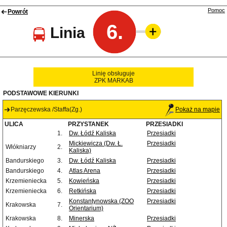
Pomoc
Powrót
6.
Linia
Linię obsługuje
ZPK MARKAB
PODSTAWOWE KIERUNKI
Parzęczewska /Staffa(Zg.)
Pokaż na mapie
ULICA
PRZYSTANEK
PRZESIADKI
1.
Dw. Łódź Kaliska
Przesiadki
Mickiewicza (Dw. Ł.
Przesiadki
Włókniarzy
2.
Kaliska)
Bandurskiego
3.
Dw. Łódź Kaliska
Przesiadki
Bandurskiego
4.
Atlas Arena
Przesiadki
Krzemieniecka
5.
Kowieńska
Przesiadki
Krzemieniecka
6.
Retkińska
Przesiadki
Konstantynowska (ZOO
Przesiadki
Krakowska
7.
Orientarium)
Krakowska
8.
Minerska
Przesiadki