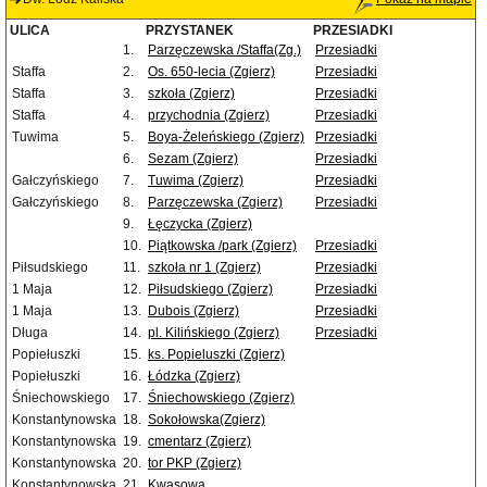
ULICA
PRZYSTANEK
PRZESIADKI
1.
Parzęczewska /Staffa(Zg.)
Przesiadki
Staffa
2.
Os. 650-lecia (Zgierz)
Przesiadki
Staffa
3.
szkoła (Zgierz)
Przesiadki
Staffa
4.
przychodnia (Zgierz)
Przesiadki
Tuwima
5.
Boya-Żeleńskiego (Zgierz)
Przesiadki
6.
Sezam (Zgierz)
Przesiadki
Gałczyńskiego
7.
Tuwima (Zgierz)
Przesiadki
Gałczyńskiego
8.
Parzęczewska (Zgierz)
Przesiadki
9.
Łęczycka (Zgierz)
10.
Piątkowska /park (Zgierz)
Przesiadki
Piłsudskiego
11.
szkoła nr 1 (Zgierz)
Przesiadki
1 Maja
12.
Piłsudskiego (Zgierz)
Przesiadki
1 Maja
13.
Dubois (Zgierz)
Przesiadki
Długa
14.
pl. Kilińskiego (Zgierz)
Przesiadki
Popiełuszki
15.
ks. Popieluszki (Zgierz)
Popiełuszki
16.
Łódzka (Zgierz)
Śniechowskiego
17.
Śniechowskiego (Zgierz)
Konstantynowska
18.
Sokołowska(Zgierz)
Konstantynowska
19.
cmentarz (Zgierz)
Konstantynowska
20.
tor PKP (Zgierz)
Konstantynowska
21.
Kwasowa