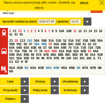
Nasza strona wykorzystuje pliki cookie. Dowiedz się
więcej
x
#
więcej.
Sprawdź rozkład na dzień:
i godzinę:
Z
Z1
Z2
0
1
2
3
4
5
6
7
8
9
10A
10B
11
12
13
14
15
16
41
43
45
Z3
Z6
Z13
Z43
50A
50B
51A
51B
52
53A
53C
53B
54B
55A
55B
55C
56
57
58A
58B
59
60A
60B
60C
60D
61
62
63
64A
64B
65A
65B
66
67
68
69A
69B
70
71A
71B
72A
72B
73
75A
75B
76
77
78
80A
80B
81A
81B
82A
82B
83
84A
84B
85A
85B
86
87A
87B
88A
88B
88C
88D
89
90
91A
91B
91C
92A
92B
93
94
96
97A
97B
99
100
101
201
202
6.
F1
G1
G2
H
W
N1A
N1B
N2
N3A
N3B
N4A
N4B
N5A
N5B
N6
N7A
N7B
N8
N9
Linie
Zmiany
Utrudnienia
Przystanki
Połączenia
Schematy
Pobierz