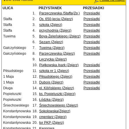
ULICA
PRZYSTANEK
PRZESIADKI
1.
Parzęczewska /Staffa(Zg.)
Przesiadki
Staffa
2.
Os. 650-lecia (Zgierz)
Przesiadki
Staffa
3.
szkoła (Zgierz)
Przesiadki
Staffa
4.
przychodnia (Zgierz)
Przesiadki
Tuwima
5.
Boya-Żeleńskiego (Zgierz)
Przesiadki
6.
Sezam (Zgierz)
Przesiadki
Gałczyńskiego
7.
Tuwima (Zgierz)
Przesiadki
Gałczyńskiego
8.
Parzęczewska (Zgierz)
Przesiadki
9.
Łęczycka (Zgierz)
10.
Piątkowska /park (Zgierz)
Przesiadki
Piłsudskiego
11.
szkoła nr 1 (Zgierz)
Przesiadki
1 Maja
12.
Piłsudskiego (Zgierz)
Przesiadki
1 Maja
13.
Dubois (Zgierz)
Przesiadki
Długa
14.
pl. Kilińskiego (Zgierz)
Przesiadki
Popiełuszki
15.
ks. Popieluszki (Zgierz)
Popiełuszki
16.
Łódzka (Zgierz)
Śniechowskiego
17.
Śniechowskiego (Zgierz)
Konstantynowska
18.
Sokołowska(Zgierz)
Konstantynowska
19.
cmentarz (Zgierz)
Konstantynowska
20.
tor PKP (Zgierz)
Konstantynowska
21.
Kwasowa