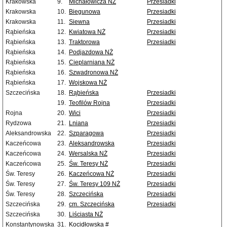
Krakowska
9.
Michałowicza NŻ
Przesiadki
Krakowska
10.
Biegunowa
Przesiadki
Krakowska
11.
Siewna
Przesiadki
Rąbieńska
12.
Kwiatowa NŻ
Przesiadki
Rąbieńska
13.
Traktorowa
Przesiadki
Rąbieńska
14.
Podjazdowa NŻ
Rąbieńska
15.
Cieplarniana NŻ
Rąbieńska
16.
Szwadronowa NŻ
Rąbieńska
17.
Wojskowa NŻ
Szczecińska
18.
Rąbieńska
Przesiadki
19.
Teofilów Rojna
Przesiadki
Rojna
20.
Wici
Przesiadki
Rydzowa
21.
Lniana
Przesiadki
Aleksandrowska
22.
Szparagowa
Przesiadki
Kaczeńcowa
23.
Aleksandrowska
Przesiadki
Kaczeńcowa
24.
Wersalska NŻ
Przesiadki
Kaczeńcowa
25.
Św. Teresy NŻ
Przesiadki
Św. Teresy
26.
Kaczeńcowa NŻ
Przesiadki
Św. Teresy
27.
Św. Teresy 109 NŻ
Przesiadki
Św. Teresy
28.
Szczecińska
Przesiadki
Szczecińska
29.
cm. Szczecińska
Przesiadki
Szczecińska
30.
Liściasta NŻ
Konstantynowska
31.
Kocidłowska #