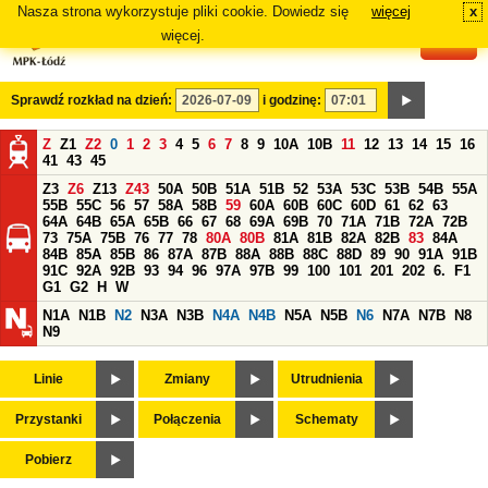
Nasza strona wykorzystuje pliki cookie. Dowiedz się
więcej
x
#
więcej.
Sprawdź rozkład na dzień:
i godzinę:
Z
Z1
Z2
0
1
2
3
4
5
6
7
8
9
10A
10B
11
12
13
14
15
16
41
43
45
Z3
Z6
Z13
Z43
50A
50B
51A
51B
52
53A
53C
53B
54B
55A
55B
55C
56
57
58A
58B
59
60A
60B
60C
60D
61
62
63
64A
64B
65A
65B
66
67
68
69A
69B
70
71A
71B
72A
72B
73
75A
75B
76
77
78
80A
80B
81A
81B
82A
82B
83
84A
84B
85A
85B
86
87A
87B
88A
88B
88C
88D
89
90
91A
91B
91C
92A
92B
93
94
96
97A
97B
99
100
101
201
202
6.
F1
G1
G2
H
W
N1A
N1B
N2
N3A
N3B
N4A
N4B
N5A
N5B
N6
N7A
N7B
N8
N9
Linie
Zmiany
Utrudnienia
Przystanki
Połączenia
Schematy
Pobierz