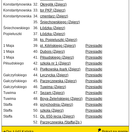
Konstantynowska
32.
Okręglik (Zgierz)
Konstantynowska
33.
tor PKP (Zgierz)
Konstantynowska
34.
cmentarz (Zgierz)
35.
Śniechowskiego (Zgierz)
Śniechowskiego
36.
Łódzka (Zgierz)
Popiełuszki
37.
Łódzka (Zgierz)
38.
ks. Popieluszki (Zgierz)
1 Maja
39.
pl. Kilińskiego (Zgierz)
Przesiadki
1 Maja
40.
Dubois (Zgierz)
Przesiadki
1 Maja
41.
Piłsudskiego (Zgierz)
Przesiadki
Piłsudskiego
42.
szkoła nr 1 (Zgierz)
Przesiadki
43.
Piątkowska /park (Zgierz)
Przesiadki
Gałczyńskiego
44.
Łęczycka (Zgierz)
Przesiadki
Gałczyńskiego
45.
Parzęczewska (Zgierz)
Przesiadki
Gałczyńskiego
46.
Tuwima (Zgierz)
Przesiadki
Tuwima
47.
Sezam (Zgierz)
Przesiadki
Tuwima
48.
Boya-Żeleńskiego (Zgierz)
Przesiadki
Staffa
49.
przychodnia (Zgierz)
Przesiadki
Staffa
50.
szkoła (Zgierz)
Przesiadki
Staffa
51.
Os. 650-lecia (Zgierz)
Przesiadki
52.
Parzęczewska /Staffa(Zg.)
Dw. Łódź Kaliska
Pokaż na mapie