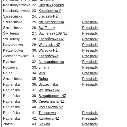
Konstantynowska
22.
Okręglik (Zgierz)
Konstantynowska
23.
Kocidłowska #
Szczecińska
24.
Liściasta NŻ
Szczecińska
25.
cm. Szczecińska
Przesiadki
Szczecińska
26.
Św. Teresy
Przesiadki
Św. Teresy
27.
Św. Teresy 109 NŻ
Przesiadki
Św. Teresy
28.
Kaczeńcowa NŻ
Przesiadki
Kaczeńcowa
29.
Wersalska NŻ
Przesiadki
Kaczeńcowa
30.
Warecka NŻ
Przesiadki
Aleksandrowska
31.
Kaczeńcowa
Przesiadki
Rydzowa
32.
Aleksandrowska
Przesiadki
Rydzowa
33.
Lniana
Przesiadki
Rojna
34.
Wici
Przesiadki
Szczecińska
35.
Rojna
Przesiadki
Rąbieńska
36.
Szczecińska
Przesiadki
Rąbieńska
37.
Wojskowa NŻ
Rąbieńska
38.
Szwadronowa NŻ
Rąbieńska
39.
Cieplarniana NŻ
Rąbieńska
40.
Podjazdowa NŻ
Rąbieńska
41.
Traktorowa
Przesiadki
Rąbieńska
42.
Kwiatowa NŻ
Przesiadki
Złotno
43.
Siewna
Przesiadki