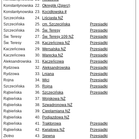
Konstantynowska
22.
Okręglik (Zgierz)
Konstantynowska
23.
Kocidłowska #
Szczecińska
24.
Liściasta NŻ
Szczecińska
25.
cm. Szczecińska
Przesiadki
Szczecińska
26.
Św. Teresy
Przesiadki
Św. Teresy
27.
Św. Teresy 109 NŻ
Przesiadki
Św. Teresy
28.
Kaczeńcowa NŻ
Przesiadki
Kaczeńcowa
29.
Wersalska NŻ
Przesiadki
Kaczeńcowa
30.
Warecka NŻ
Przesiadki
Aleksandrowska
31.
Kaczeńcowa
Przesiadki
Rydzowa
32.
Aleksandrowska
Przesiadki
Rydzowa
33.
Lniana
Przesiadki
Rojna
34.
Wici
Przesiadki
Szczecińska
35.
Rojna
Przesiadki
Rąbieńska
36.
Szczecińska
Przesiadki
Rąbieńska
37.
Wojskowa NŻ
Rąbieńska
38.
Szwadronowa NŻ
Rąbieńska
39.
Cieplarniana NŻ
Rąbieńska
40.
Podjazdowa NŻ
Rąbieńska
41.
Traktorowa
Przesiadki
Rąbieńska
42.
Kwiatowa NŻ
Przesiadki
Złotno
43.
Siewna
Przesiadki