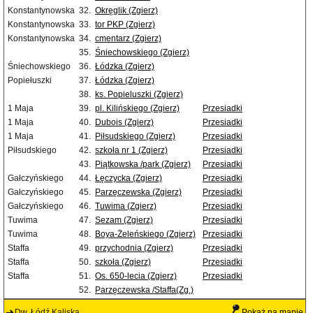
Konstantynowska
32.
Okręglik (Zgierz)
Konstantynowska
33.
tor PKP (Zgierz)
Konstantynowska
34.
cmentarz (Zgierz)
35.
Śniechowskiego (Zgierz)
Śniechowskiego
36.
Łódzka (Zgierz)
Popiełuszki
37.
Łódzka (Zgierz)
38.
ks. Popieluszki (Zgierz)
1 Maja
39.
pl. Kilińskiego (Zgierz)
Przesiadki
1 Maja
40.
Dubois (Zgierz)
Przesiadki
1 Maja
41.
Piłsudskiego (Zgierz)
Przesiadki
Piłsudskiego
42.
szkoła nr 1 (Zgierz)
Przesiadki
43.
Piątkowska /park (Zgierz)
Przesiadki
Gałczyńskiego
44.
Łęczycka (Zgierz)
Przesiadki
Gałczyńskiego
45.
Parzęczewska (Zgierz)
Przesiadki
Gałczyńskiego
46.
Tuwima (Zgierz)
Przesiadki
Tuwima
47.
Sezam (Zgierz)
Przesiadki
Tuwima
48.
Boya-Żeleńskiego (Zgierz)
Przesiadki
Staffa
49.
przychodnia (Zgierz)
Przesiadki
Staffa
50.
szkoła (Zgierz)
Przesiadki
Staffa
51.
Os. 650-lecia (Zgierz)
Przesiadki
52.
Parzęczewska /Staffa(Zg.)
Dw. Łódź Kaliska
Pokaż na mapie