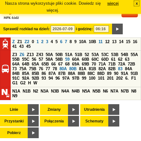
Nasza strona wykorzystuje pliki cookie. Dowiedz się
więcej
x
#
więcej.
Sprawdź rozkład na dzień:
i godzinę:
Z
Z1
Z2
0
1
2
3
4
5
6
7
8
9
10A
10B
11
12
13
14
15
16
41
43
45
Z3
Z6
Z13
Z43
50A
50B
51A
51B
52
53A
53C
53B
54B
55A
55B
55C
56
57
58A
58B
59
60A
60B
60C
60D
61
62
63
64A
64B
65A
65B
66
67
68
69A
69B
70
71A
71B
72A
72B
73
75A
75B
76
77
78
80A
80B
81A
81B
82A
82B
83
84A
84B
85A
85B
86
87A
87B
88A
88B
88C
88D
89
90
91A
91B
91C
92A
92B
93
94
96
97A
97B
99
100
101
201
202
6.
F1
G1
G2
H
W
N1A
N1B
N2
N3A
N3B
N4A
N4B
N5A
N5B
N6
N7A
N7B
N8
N9
Linie
Zmiany
Utrudnienia
Przystanki
Połączenia
Schematy
Pobierz