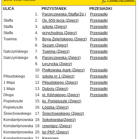
ULICA
PRZYSTANEK
PRZESIADKI
1.
Parzęczewska /Staffa(Zg.)
Przesiadki
Staffa
2.
Os. 650-lecia (Zgierz)
Przesiadki
Staffa
3.
szkoła (Zgierz)
Przesiadki
Staffa
4.
przychodnia (Zgierz)
Przesiadki
Tuwima
5.
Boya-Żeleńskiego (Zgierz)
Przesiadki
6.
Sezam (Zgierz)
Przesiadki
Gałczyńskiego
7.
Tuwima (Zgierz)
Przesiadki
Gałczyńskiego
8.
Parzęczewska (Zgierz)
Przesiadki
9.
Łęczycka (Zgierz)
10.
Piątkowska /park (Zgierz)
Przesiadki
Piłsudskiego
11.
szkoła nr 1 (Zgierz)
Przesiadki
1 Maja
12.
Piłsudskiego (Zgierz)
Przesiadki
1 Maja
13.
Dubois (Zgierz)
Przesiadki
Długa
14.
pl. Kilińskiego (Zgierz)
Przesiadki
Popiełuszki
15.
ks. Popieluszki (Zgierz)
Popiełuszki
16.
Łódzka (Zgierz)
Śniechowskiego
17.
Śniechowskiego (Zgierz)
Konstantynowska
18.
Sokołowska(Zgierz)
Konstantynowska
19.
cmentarz (Zgierz)
Konstantynowska
20.
tor PKP (Zgierz)
Konstantynowska
21.
Kwasowa