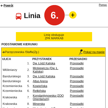
Pomoc
Powrót
6.
Linia
Linię obsługuje
ZPK MARKAB
PODSTAWOWE KIERUNKI
Parzęczewska /Staffa(Zg.)
Pokaż na mapie
ULICA
PRZYSTANEK
PRZESIADKI
1.
Dw. Łódź Kaliska
Przesiadki
Mickiewicza (Dw. Ł.
Przesiadki
Włókniarzy
2.
Kaliska)
Bandurskiego
3.
Dw. Łódź Kaliska
Przesiadki
Bandurskiego
4.
Atlas Arena
Przesiadki
Krzemieniecka
5.
Kowieńska
Przesiadki
Krzemieniecka
6.
Retkińska
Przesiadki
Konstantynowska (ZOO
Przesiadki
Krakowska
7.
Orientarium)
Krakowska
8.
Minerska
Przesiadki