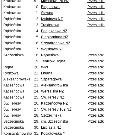
Krakowska
9.
Michałowicza NŻ
Przesiadki
Krakowska
10.
Biegunowa
Przesiadki
Krakowska
11.
Siewna
Przesiadki
Rąbieńska
12.
Kwiatowa NŻ
Przesiadki
Rąbieńska
13.
Traktorowa
Przesiadki
Rąbieńska
14.
Podjazdowa NŻ
Rąbieńska
15.
Cieplarniana NŻ
Rąbieńska
16.
Szwadronowa NŻ
Rąbieńska
17.
Wojskowa NŻ
Szczecińska
18.
Rąbieńska
Przesiadki
19.
Teofilów Rojna
Przesiadki
Rojna
20.
Wici
Przesiadki
Rydzowa
21.
Lniana
Przesiadki
Aleksandrowska
22.
Szparagowa
Przesiadki
Kaczeńcowa
23.
Aleksandrowska
Przesiadki
Kaczeńcowa
24.
Wersalska NŻ
Przesiadki
Kaczeńcowa
25.
Św. Teresy NŻ
Przesiadki
Św. Teresy
26.
Kaczeńcowa NŻ
Przesiadki
Św. Teresy
27.
Św. Teresy 109 NŻ
Przesiadki
Św. Teresy
28.
Szczecińska
Przesiadki
Szczecińska
29.
cm. Szczecińska
Przesiadki
Szczecińska
30.
Liściasta NŻ
Konstantynowska
31.
Kocidłowska #