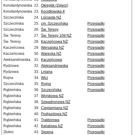
Konstantynowska
22.
Okręglik (Zgierz)
Konstantynowska
23.
Kocidłowska #
Szczecińska
24.
Liściasta NŻ
Szczecińska
25.
cm. Szczecińska
Przesiadki
Szczecińska
26.
Św. Teresy
Przesiadki
Św. Teresy
27.
Św. Teresy 109 NŻ
Przesiadki
Św. Teresy
28.
Kaczeńcowa NŻ
Przesiadki
Kaczeńcowa
29.
Wersalska NŻ
Przesiadki
Kaczeńcowa
30.
Warecka NŻ
Przesiadki
Aleksandrowska
31.
Kaczeńcowa
Przesiadki
Rydzowa
32.
Aleksandrowska
Przesiadki
Rydzowa
33.
Lniana
Przesiadki
Rojna
34.
Wici
Przesiadki
Szczecińska
35.
Rojna
Przesiadki
Rąbieńska
36.
Szczecińska
Przesiadki
Rąbieńska
37.
Wojskowa NŻ
Rąbieńska
38.
Szwadronowa NŻ
Rąbieńska
39.
Cieplarniana NŻ
Rąbieńska
40.
Podjazdowa NŻ
Rąbieńska
41.
Traktorowa
Przesiadki
Rąbieńska
42.
Kwiatowa NŻ
Przesiadki
Złotno
43.
Siewna
Przesiadki