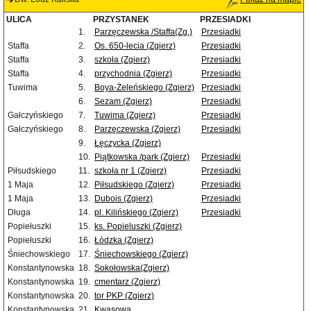
ULICA
PRZYSTANEK
PRZESIADKI
1.
Parzęczewska /Staffa(Zg.)
Przesiadki
Staffa
2.
Os. 650-lecia (Zgierz)
Przesiadki
Staffa
3.
szkoła (Zgierz)
Przesiadki
Staffa
4.
przychodnia (Zgierz)
Przesiadki
Tuwima
5.
Boya-Żeleńskiego (Zgierz)
Przesiadki
6.
Sezam (Zgierz)
Przesiadki
Gałczyńskiego
7.
Tuwima (Zgierz)
Przesiadki
Gałczyńskiego
8.
Parzęczewska (Zgierz)
Przesiadki
9.
Łęczycka (Zgierz)
10.
Piątkowska /park (Zgierz)
Przesiadki
Piłsudskiego
11.
szkoła nr 1 (Zgierz)
Przesiadki
1 Maja
12.
Piłsudskiego (Zgierz)
Przesiadki
1 Maja
13.
Dubois (Zgierz)
Przesiadki
Długa
14.
pl. Kilińskiego (Zgierz)
Przesiadki
Popiełuszki
15.
ks. Popieluszki (Zgierz)
Popiełuszki
16.
Łódzka (Zgierz)
Śniechowskiego
17.
Śniechowskiego (Zgierz)
Konstantynowska
18.
Sokołowska(Zgierz)
Konstantynowska
19.
cmentarz (Zgierz)
Konstantynowska
20.
tor PKP (Zgierz)
Konstantynowska
21.
Kwasowa