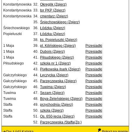
Konstantynowska
32.
Okręglik (Zgierz)
Konstantynowska
33.
tor PKP (Zgierz)
Konstantynowska
34.
cmentarz (Zgierz)
35.
Śniechowskiego (Zgierz)
Śniechowskiego
36.
Łódzka (Zgierz)
Popiełuszki
37.
Łódzka (Zgierz)
38.
ks. Popieluszki (Zgierz)
1 Maja
39.
pl. Kilińskiego (Zgierz)
Przesiadki
1 Maja
40.
Dubois (Zgierz)
Przesiadki
1 Maja
41.
Piłsudskiego (Zgierz)
Przesiadki
Piłsudskiego
42.
szkoła nr 1 (Zgierz)
Przesiadki
43.
Piątkowska /park (Zgierz)
Przesiadki
Gałczyńskiego
44.
Łęczycka (Zgierz)
Przesiadki
Gałczyńskiego
45.
Parzęczewska (Zgierz)
Przesiadki
Gałczyńskiego
46.
Tuwima (Zgierz)
Przesiadki
Tuwima
47.
Sezam (Zgierz)
Przesiadki
Tuwima
48.
Boya-Żeleńskiego (Zgierz)
Przesiadki
Staffa
49.
przychodnia (Zgierz)
Przesiadki
Staffa
50.
szkoła (Zgierz)
Przesiadki
Staffa
51.
Os. 650-lecia (Zgierz)
Przesiadki
52.
Parzęczewska /Staffa(Zg.)
Dw. Łódź Kaliska
Pokaż na mapie