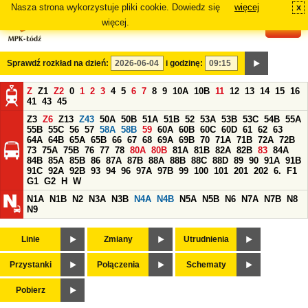
Nasza strona wykorzystuje pliki cookie. Dowiedz się
więcej
x
#
więcej.
Sprawdź rozkład na dzień:
i godzinę:
Z
Z1
Z2
0
1
2
3
4
5
6
7
8
9
10A
10B
11
12
13
14
15
16
41
43
45
Z3
Z6
Z13
Z43
50A
50B
51A
51B
52
53A
53B
53C
54B
55A
55B
55C
56
57
58A
58B
59
60A
60B
60C
60D
61
62
63
64A
64B
65A
65B
66
67
68
69A
69B
70
71A
71B
72A
72B
73
75A
75B
76
77
78
80A
80B
81A
81B
82A
82B
83
84A
84B
85A
85B
86
87A
87B
88A
88B
88C
88D
89
90
91A
91B
91C
92A
92B
93
94
96
97A
97B
99
100
101
201
202
6.
F1
G1
G2
H
W
N1A
N1B
N2
N3A
N3B
N4A
N4B
N5A
N5B
N6
N7A
N7B
N8
N9
Linie
Zmiany
Utrudnienia
Przystanki
Połączenia
Schematy
Pobierz