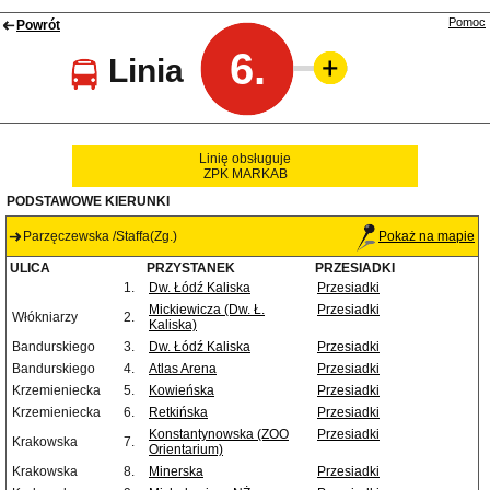
Pomoc
Powrót
6.
Linia
Linię obsługuje
ZPK MARKAB
PODSTAWOWE KIERUNKI
Parzęczewska /Staffa(Zg.)
Pokaż na mapie
ULICA
PRZYSTANEK
PRZESIADKI
1.
Dw. Łódź Kaliska
Przesiadki
Mickiewicza (Dw. Ł.
Przesiadki
Włókniarzy
2.
Kaliska)
Bandurskiego
3.
Dw. Łódź Kaliska
Przesiadki
Bandurskiego
4.
Atlas Arena
Przesiadki
Krzemieniecka
5.
Kowieńska
Przesiadki
Krzemieniecka
6.
Retkińska
Przesiadki
Konstantynowska (ZOO
Przesiadki
Krakowska
7.
Orientarium)
Krakowska
8.
Minerska
Przesiadki