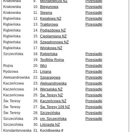
Krakowska
9.
Michałowicza NŻ
Przesiadki
Krakowska
10.
Biegunowa
Przesiadki
Krakowska
11.
Siewna
Przesiadki
Rąbieńska
12.
Kwiatowa NŻ
Przesiadki
Rąbieńska
13.
Traktorowa
Przesiadki
Rąbieńska
14.
Podjazdowa NŻ
Rąbieńska
15.
Cieplarniana NŻ
Rąbieńska
16.
Szwadronowa NŻ
Rąbieńska
17.
Wojskowa NŻ
Szczecińska
18.
Rąbieńska
Przesiadki
19.
Teofilów Rojna
Przesiadki
Rojna
20.
Wici
Przesiadki
Rydzowa
21.
Lniana
Przesiadki
Aleksandrowska
22.
Szparagowa
Przesiadki
Kaczeńcowa
23.
Aleksandrowska
Przesiadki
Kaczeńcowa
24.
Wersalska NŻ
Przesiadki
Kaczeńcowa
25.
Św. Teresy NŻ
Przesiadki
Św. Teresy
26.
Kaczeńcowa NŻ
Przesiadki
Św. Teresy
27.
Św. Teresy 109 NŻ
Przesiadki
Św. Teresy
28.
Szczecińska
Przesiadki
Szczecińska
29.
cm. Szczecińska
Przesiadki
Szczecińska
30.
Liściasta NŻ
Konstantynowska
31.
Kocidłowska #