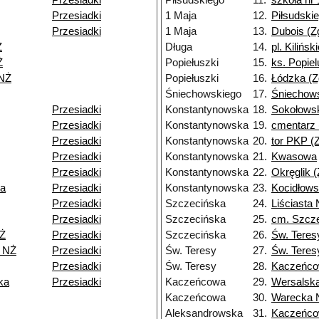
Przesiadki
Piłsudskiego
11.
szkoła nr 
Przesiadki
1 Maja
12.
Piłsudskie
Przesiadki
1 Maja
13.
Dubois (Z
Ż
Długa
14.
pl. Kilińsk
Ż
Popiełuszki
15.
ks. Popiel
NŻ
Popiełuszki
16.
Łódzka (Z
Śniechowskiego
17.
Śniechows
Przesiadki
Konstantynowska
18.
Sokołowsk
Przesiadki
Konstantynowska
19.
cmentarz 
Przesiadki
Konstantynowska
20.
tor PKP (Z
Przesiadki
Konstantynowska
21.
Kwasowa
Przesiadki
Konstantynowska
22.
Okręglik (
ka
Przesiadki
Konstantynowska
23.
Kocidłows
Przesiadki
Szczecińska
24.
Liściasta
Przesiadki
Szczecińska
25.
cm. Szcz
Ż
Przesiadki
Szczecińska
26.
Św. Teres
9 NŻ
Przesiadki
Św. Teresy
27.
Św. Teres
Przesiadki
Św. Teresy
28.
Kaczeńc
ka
Przesiadki
Kaczeńcowa
29.
Wersalsk
Kaczeńcowa
30.
Warecka 
Aleksandrowska
31.
Kaczeńc