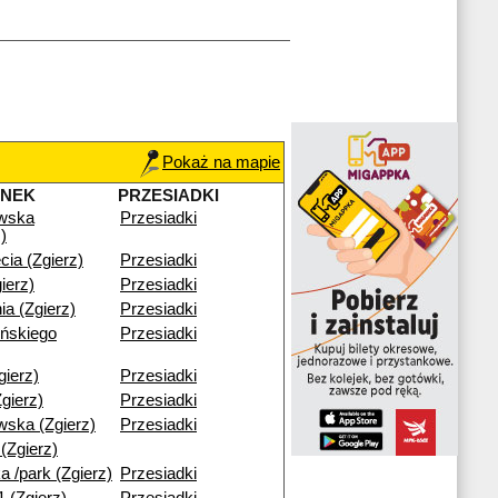
Pokaż na mapie
ANEK
PRZESIADKI
wska
Przesiadki
)
cia (Zgierz)
Przesiadki
ierz)
Przesiadki
ia (Zgierz)
Przesiadki
ńskiego
Przesiadki
ierz)
Przesiadki
gierz)
Przesiadki
ska (Zgierz)
Przesiadki
(Zgierz)
a /park (Zgierz)
Przesiadki