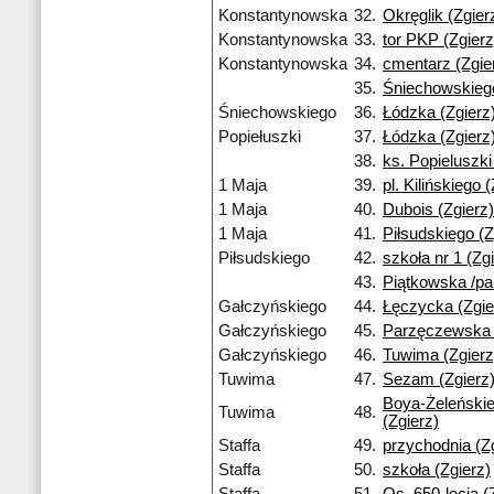
Konstantynowska
32.
Okręglik (Zgier
Konstantynowska
33.
tor PKP (Zgierz
Konstantynowska
34.
cmentarz (Zgie
35.
Śniechowskiego
Śniechowskiego
36.
Łódzka (Zgierz
Popiełuszki
37.
Łódzka (Zgierz
38.
ks. Popieluszki
1 Maja
39.
pl. Kilińskiego 
1 Maja
40.
Dubois (Zgierz)
1 Maja
41.
Piłsudskiego (Z
Piłsudskiego
42.
szkoła nr 1 (Zg
43.
Piątkowska /par
Gałczyńskiego
44.
Łęczycka (Zgie
Gałczyńskiego
45.
Parzęczewska 
Gałczyńskiego
46.
Tuwima (Zgierz
Tuwima
47.
Sezam (Zgierz
Boya-Żeleński
Tuwima
48.
(Zgierz)
Staffa
49.
przychodnia (Z
Staffa
50.
szkoła (Zgierz)