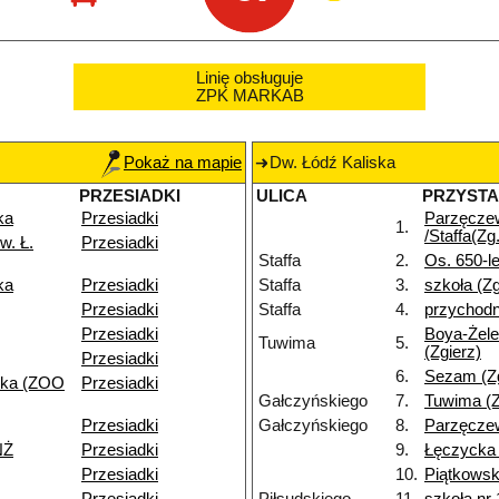
Linię obsługuje
ZPK MARKAB
Pokaż na mapie
Dw. Łódź Kaliska
PRZESIADKI
ULICA
PRZYST
ka
Przesiadki
Parzęcze
1.
/Staffa(Zg.
w. Ł.
Przesiadki
Staffa
2.
Os. 650-le
ka
Przesiadki
Staffa
3.
szkoła (Zg
Przesiadki
Staffa
4.
przychodn
Przesiadki
Boya-Żele
Tuwima
5.
(Zgierz)
Przesiadki
6.
Sezam (Zg
ska (ZOO
Przesiadki
Gałczyńskiego
7.
Tuwima (Z
Przesiadki
Gałczyńskiego
8.
Parzęczew
NŻ
Przesiadki
9.
Łęczycka 
Przesiadki
10.
Piątkowsk