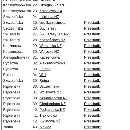
Konstantynowska
22.
Okręglik (Zgierz)
Konstantynowska
23.
Kocidłowska #
Szczecińska
24.
Liściasta NŻ
Szczecińska
25.
cm. Szczecińska
Przesiadki
Szczecińska
26.
Św. Teresy
Przesiadki
Św. Teresy
27.
Św. Teresy 109 NŻ
Przesiadki
Św. Teresy
28.
Kaczeńcowa NŻ
Przesiadki
Kaczeńcowa
29.
Wersalska NŻ
Przesiadki
Kaczeńcowa
30.
Warecka NŻ
Przesiadki
Aleksandrowska
31.
Kaczeńcowa
Przesiadki
Rydzowa
32.
Aleksandrowska
Przesiadki
Rydzowa
33.
Lniana
Przesiadki
Rojna
34.
Wici
Przesiadki
Szczecińska
35.
Rojna
Przesiadki
Rąbieńska
36.
Szczecińska
Przesiadki
Rąbieńska
37.
Wojskowa NŻ
Przesiadki
Rąbieńska
38.
Szwadronowa NŻ
Przesiadki
Rąbieńska
39.
Cieplarniana NŻ
Przesiadki
Rąbieńska
40.
Podjazdowa NŻ
Przesiadki
Rąbieńska
41.
Traktorowa
Przesiadki
Rąbieńska
42.
Kwiatowa NŻ
Przesiadki
Złotno
43.
Siewna
Przesiadki