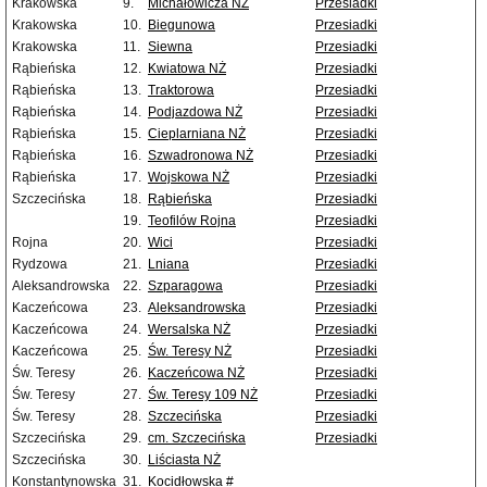
Krakowska
9.
Michałowicza NŻ
Przesiadki
Krakowska
10.
Biegunowa
Przesiadki
Krakowska
11.
Siewna
Przesiadki
Rąbieńska
12.
Kwiatowa NŻ
Przesiadki
Rąbieńska
13.
Traktorowa
Przesiadki
Rąbieńska
14.
Podjazdowa NŻ
Przesiadki
Rąbieńska
15.
Cieplarniana NŻ
Przesiadki
Rąbieńska
16.
Szwadronowa NŻ
Przesiadki
Rąbieńska
17.
Wojskowa NŻ
Przesiadki
Szczecińska
18.
Rąbieńska
Przesiadki
19.
Teofilów Rojna
Przesiadki
Rojna
20.
Wici
Przesiadki
Rydzowa
21.
Lniana
Przesiadki
Aleksandrowska
22.
Szparagowa
Przesiadki
Kaczeńcowa
23.
Aleksandrowska
Przesiadki
Kaczeńcowa
24.
Wersalska NŻ
Przesiadki
Kaczeńcowa
25.
Św. Teresy NŻ
Przesiadki
Św. Teresy
26.
Kaczeńcowa NŻ
Przesiadki
Św. Teresy
27.
Św. Teresy 109 NŻ
Przesiadki
Św. Teresy
28.
Szczecińska
Przesiadki
Szczecińska
29.
cm. Szczecińska
Przesiadki
Szczecińska
30.
Liściasta NŻ
Konstantynowska
31.
Kocidłowska #