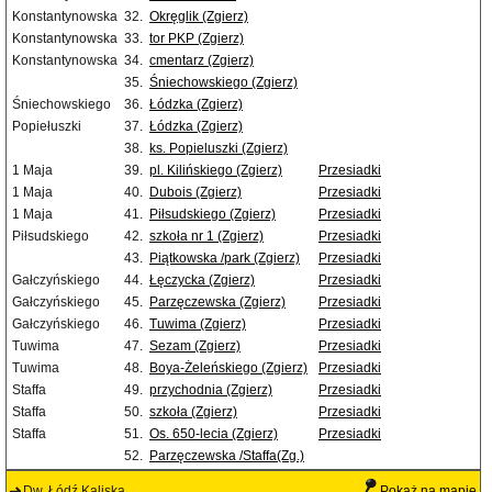
Konstantynowska
32.
Okręglik (Zgierz)
Konstantynowska
33.
tor PKP (Zgierz)
Konstantynowska
34.
cmentarz (Zgierz)
35.
Śniechowskiego (Zgierz)
Śniechowskiego
36.
Łódzka (Zgierz)
Popiełuszki
37.
Łódzka (Zgierz)
38.
ks. Popieluszki (Zgierz)
1 Maja
39.
pl. Kilińskiego (Zgierz)
Przesiadki
1 Maja
40.
Dubois (Zgierz)
Przesiadki
1 Maja
41.
Piłsudskiego (Zgierz)
Przesiadki
Piłsudskiego
42.
szkoła nr 1 (Zgierz)
Przesiadki
43.
Piątkowska /park (Zgierz)
Przesiadki
Gałczyńskiego
44.
Łęczycka (Zgierz)
Przesiadki
Gałczyńskiego
45.
Parzęczewska (Zgierz)
Przesiadki
Gałczyńskiego
46.
Tuwima (Zgierz)
Przesiadki
Tuwima
47.
Sezam (Zgierz)
Przesiadki
Tuwima
48.
Boya-Żeleńskiego (Zgierz)
Przesiadki
Staffa
49.
przychodnia (Zgierz)
Przesiadki
Staffa
50.
szkoła (Zgierz)
Przesiadki
Staffa
51.
Os. 650-lecia (Zgierz)
Przesiadki
52.
Parzęczewska /Staffa(Zg.)
Dw. Łódź Kaliska
Pokaż na mapie