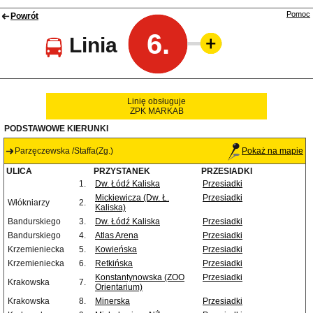
Pomoc
Powrót
6.
Linia
Linię obsługuje
ZPK MARKAB
PODSTAWOWE KIERUNKI
Parzęczewska /Staffa(Zg.)
Pokaż na mapie
ULICA
PRZYSTANEK
PRZESIADKI
1.
Dw. Łódź Kaliska
Przesiadki
Mickiewicza (Dw. Ł.
Przesiadki
Włókniarzy
2.
Kaliska)
Bandurskiego
3.
Dw. Łódź Kaliska
Przesiadki
Bandurskiego
4.
Atlas Arena
Przesiadki
Krzemieniecka
5.
Kowieńska
Przesiadki
Krzemieniecka
6.
Retkińska
Przesiadki
Konstantynowska (ZOO
Przesiadki
Krakowska
7.
Orientarium)
Krakowska
8.
Minerska
Przesiadki