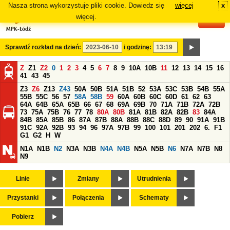
Nasza strona wykorzystuje pliki cookie. Dowiedz się
więcej
x
#
więcej.
Sprawdź rozkład na dzień:
i godzinę:
Z
Z1
Z2
0
1
2
3
4
5
6
7
8
9
10A
10B
11
12
13
14
15
16
41
43
45
Z3
Z6
Z13
Z43
50A
50B
51A
51B
52
53A
53C
53B
54B
55A
55B
55C
56
57
58A
58B
59
60A
60B
60C
60D
61
62
63
64A
64B
65A
65B
66
67
68
69A
69B
70
71A
71B
72A
72B
73
75A
75B
76
77
78
80A
80B
81A
81B
82A
82B
83
84A
84B
85A
85B
86
87A
87B
88A
88B
88C
88D
89
90
91A
91B
91C
92A
92B
93
94
96
97A
97B
99
100
101
201
202
6.
F1
G1
G2
H
W
N1A
N1B
N2
N3A
N3B
N4A
N4B
N5A
N5B
N6
N7A
N7B
N8
N9
Linie
Zmiany
Utrudnienia
Przystanki
Połączenia
Schematy
Pobierz