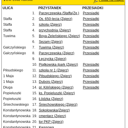
ULICA
PRZYSTANEK
PRZESIADKI
1.
Parzęczewska /Staffa(Zg.)
Przesiadki
Staffa
2.
Os. 650-lecia (Zgierz)
Przesiadki
Staffa
3.
szkoła (Zgierz)
Przesiadki
Staffa
4.
przychodnia (Zgierz)
Przesiadki
Tuwima
5.
Boya-Żeleńskiego (Zgierz)
Przesiadki
6.
Sezam (Zgierz)
Przesiadki
Gałczyńskiego
7.
Tuwima (Zgierz)
Przesiadki
Gałczyńskiego
8.
Parzęczewska (Zgierz)
Przesiadki
9.
Łęczycka (Zgierz)
10.
Piątkowska /park (Zgierz)
Przesiadki
Piłsudskiego
11.
szkoła nr 1 (Zgierz)
Przesiadki
1 Maja
12.
Piłsudskiego (Zgierz)
Przesiadki
1 Maja
13.
Dubois (Zgierz)
Przesiadki
Długa
14.
pl. Kilińskiego (Zgierz)
Przesiadki
Popiełuszki
15.
ks. Popieluszki (Zgierz)
Popiełuszki
16.
Łódzka (Zgierz)
Śniechowskiego
17.
Śniechowskiego (Zgierz)
Konstantynowska
18.
Sokołowska(Zgierz)
Konstantynowska
19.
cmentarz (Zgierz)
Konstantynowska
20.
tor PKP (Zgierz)
Konstantynowska
21.
Kwasowa