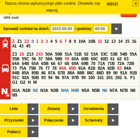
Nasza strona wykorzystuje pliki cookie. Dowiedz się
więcej
x
#
więcej.
Sprawdź rozkład na dzień:
i godzinę:
Z
Z1
Z2
0
1
2
3
4
5
6
7
8
9
10A
10B
11
12
13
14
15
16
41
43
45
Z3
Z6
Z13
Z43
50A
50B
51A
51B
52
53A
53C
53B
54B
55A
55B
55C
56
57
58A
58B
59
60A
60B
60C
60D
61
62
63
64A
64B
65A
65B
66
67
68
69A
69B
70
71A
71B
72A
72B
73
75A
75B
76
77
78
80A
80B
81A
81B
82A
82B
83
84A
84B
85A
85B
86
87A
87B
88A
88B
88C
88D
89
90
91A
91B
91C
92A
92B
93
94
96
97A
97B
99
100
101
201
202
6.
F1
G1
G2
H
W
N1A
N1B
N2
N3A
N3B
N4A
N4B
N5A
N5B
N6
N7A
N7B
N8
N9
Linie
Zmiany
Utrudnienia
Przystanki
Połączenia
Schematy
Pobierz