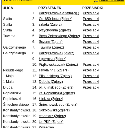
ULICA
PRZYSTANEK
PRZESIADKI
1.
Parzęczewska /Staffa(Zg.)
Przesiadki
Staffa
2.
Os. 650-lecia (Zgierz)
Przesiadki
Staffa
3.
szkoła (Zgierz)
Przesiadki
Staffa
4.
przychodnia (Zgierz)
Przesiadki
Tuwima
5.
Boya-Żeleńskiego (Zgierz)
Przesiadki
6.
Sezam (Zgierz)
Przesiadki
Gałczyńskiego
7.
Tuwima (Zgierz)
Przesiadki
Gałczyńskiego
8.
Parzęczewska (Zgierz)
Przesiadki
9.
Łęczycka (Zgierz)
10.
Piątkowska /park (Zgierz)
Przesiadki
Piłsudskiego
11.
szkoła nr 1 (Zgierz)
Przesiadki
1 Maja
12.
Piłsudskiego (Zgierz)
Przesiadki
1 Maja
13.
Dubois (Zgierz)
Przesiadki
Długa
14.
pl. Kilińskiego (Zgierz)
Przesiadki
Popiełuszki
15.
ks. Popieluszki (Zgierz)
Popiełuszki
16.
Łódzka (Zgierz)
Śniechowskiego
17.
Śniechowskiego (Zgierz)
Konstantynowska
18.
Sokołowska(Zgierz)
Konstantynowska
19.
cmentarz (Zgierz)
Konstantynowska
20.
tor PKP (Zgierz)
Konstantynowska
21.
Kwasowa