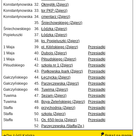
Konstantynowska
32.
Okręglik (Zgierz)
Konstantynowska
33.
tor PKP (Zgierz)
Konstantynowska
34.
cmentarz (Zgierz)
35.
Śniechowskiego (Zgierz)
Śniechowskiego
36.
Łódzka (Zgierz)
Popiełuszki
37.
Łódzka (Zgierz)
38.
ks. Popieluszki (Zgierz)
1 Maja
39.
pl. Kilińskiego (Zgierz)
Przesiadki
1 Maja
40.
Dubois (Zgierz)
Przesiadki
1 Maja
41.
Piłsudskiego (Zgierz)
Przesiadki
Piłsudskiego
42.
szkoła nr 1 (Zgierz)
Przesiadki
43.
Piątkowska /park (Zgierz)
Przesiadki
Gałczyńskiego
44.
Łęczycka (Zgierz)
Przesiadki
Gałczyńskiego
45.
Parzęczewska (Zgierz)
Przesiadki
Gałczyńskiego
46.
Tuwima (Zgierz)
Przesiadki
Tuwima
47.
Sezam (Zgierz)
Przesiadki
Tuwima
48.
Boya-Żeleńskiego (Zgierz)
Przesiadki
Staffa
49.
przychodnia (Zgierz)
Przesiadki
Staffa
50.
szkoła (Zgierz)
Przesiadki
Staffa
51.
Os. 650-lecia (Zgierz)
Przesiadki
52.
Parzęczewska /Staffa(Zg.)
Dw. Łódź Kaliska
Pokaż na mapie