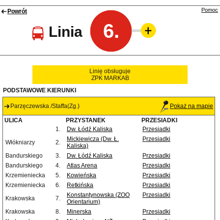
Pomoc
Powrót
6.
Linia
Linię obsługuje
ZPK MARKAB
PODSTAWOWE KIERUNKI
Parzęczewska /Staffa(Zg.)
Pokaż na mapie
ULICA
PRZYSTANEK
PRZESIADKI
1.
Dw. Łódź Kaliska
Przesiadki
Mickiewicza (Dw. Ł.
Przesiadki
Włókniarzy
2.
Kaliska)
Bandurskiego
3.
Dw. Łódź Kaliska
Przesiadki
Bandurskiego
4.
Atlas Arena
Przesiadki
Krzemieniecka
5.
Kowieńska
Przesiadki
Krzemieniecka
6.
Retkińska
Przesiadki
Konstantynowska (ZOO
Przesiadki
Krakowska
7.
Orientarium)
Krakowska
8.
Minerska
Przesiadki