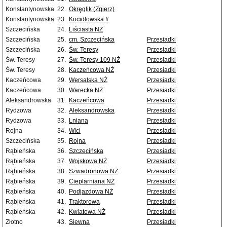
Konstantynowska
22.
Okręglik (Zgierz)
Konstantynowska
23.
Kocidłowska #
Szczecińska
24.
Liściasta NŻ
Szczecińska
25.
cm. Szczecińska
Przesiadki
Szczecińska
26.
Św. Teresy
Przesiadki
Św. Teresy
27.
Św. Teresy 109 NŻ
Przesiadki
Św. Teresy
28.
Kaczeńcowa NŻ
Przesiadki
Kaczeńcowa
29.
Wersalska NŻ
Przesiadki
Kaczeńcowa
30.
Warecka NŻ
Przesiadki
Aleksandrowska
31.
Kaczeńcowa
Przesiadki
Rydzowa
32.
Aleksandrowska
Przesiadki
Rydzowa
33.
Lniana
Przesiadki
Rojna
34.
Wici
Przesiadki
Szczecińska
35.
Rojna
Przesiadki
Rąbieńska
36.
Szczecińska
Przesiadki
Rąbieńska
37.
Wojskowa NŻ
Przesiadki
Rąbieńska
38.
Szwadronowa NŻ
Przesiadki
Rąbieńska
39.
Cieplarniana NŻ
Przesiadki
Rąbieńska
40.
Podjazdowa NŻ
Przesiadki
Rąbieńska
41.
Traktorowa
Przesiadki
Rąbieńska
42.
Kwiatowa NŻ
Przesiadki
Złotno
43.
Siewna
Przesiadki