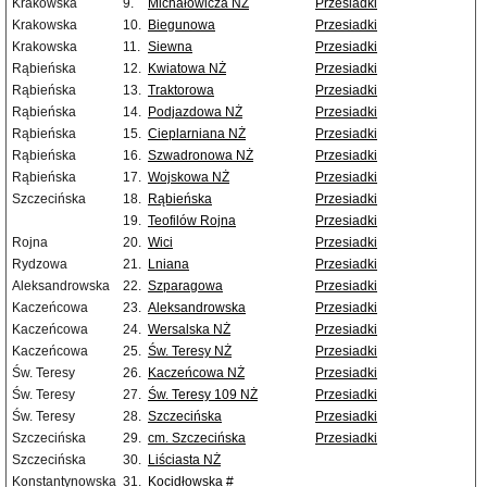
Krakowska
9.
Michałowicza NŻ
Przesiadki
Krakowska
10.
Biegunowa
Przesiadki
Krakowska
11.
Siewna
Przesiadki
Rąbieńska
12.
Kwiatowa NŻ
Przesiadki
Rąbieńska
13.
Traktorowa
Przesiadki
Rąbieńska
14.
Podjazdowa NŻ
Przesiadki
Rąbieńska
15.
Cieplarniana NŻ
Przesiadki
Rąbieńska
16.
Szwadronowa NŻ
Przesiadki
Rąbieńska
17.
Wojskowa NŻ
Przesiadki
Szczecińska
18.
Rąbieńska
Przesiadki
19.
Teofilów Rojna
Przesiadki
Rojna
20.
Wici
Przesiadki
Rydzowa
21.
Lniana
Przesiadki
Aleksandrowska
22.
Szparagowa
Przesiadki
Kaczeńcowa
23.
Aleksandrowska
Przesiadki
Kaczeńcowa
24.
Wersalska NŻ
Przesiadki
Kaczeńcowa
25.
Św. Teresy NŻ
Przesiadki
Św. Teresy
26.
Kaczeńcowa NŻ
Przesiadki
Św. Teresy
27.
Św. Teresy 109 NŻ
Przesiadki
Św. Teresy
28.
Szczecińska
Przesiadki
Szczecińska
29.
cm. Szczecińska
Przesiadki
Szczecińska
30.
Liściasta NŻ
Konstantynowska
31.
Kocidłowska #