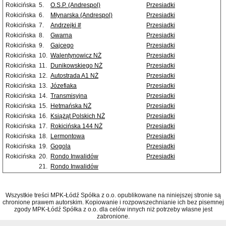
Rokicińska
5.
O.S.P. (Andrespol)
Przesiadki
Rokicińska
6.
Młynarska (Andrespol)
Przesiadki
Rokicińska
7.
Andrzejki #
Przesiadki
Rokicińska
8.
Gwarna
Przesiadki
Rokicińska
9.
Gajcego
Przesiadki
Rokicińska
10.
Walentynowicz NŻ
Przesiadki
Rokicińska
11.
Dunikowskiego NŻ
Przesiadki
Rokicińska
12.
Autostrada A1 NŻ
Przesiadki
Rokicińska
13.
Józefiaka
Przesiadki
Rokicińska
14.
Transmisyjna
Przesiadki
Rokicińska
15.
Hetmańska NŻ
Przesiadki
Rokicińska
16.
Książąt Polskich NŻ
Przesiadki
Rokicińska
17.
Rokicińska 144 NŻ
Przesiadki
Rokicińska
18.
Lermontowa
Przesiadki
Rokicińska
19.
Gogola
Przesiadki
Rokicińska
20.
Rondo Inwalidów
Przesiadki
21.
Rondo Inwalidów
Wszystkie treści MPK-Łódź Spółka z o.o. opublikowane na niniejszej stronie są
chronione prawem autorskim. Kopiowanie i rozpowszechnianie ich bez pisemnej
zgody MPK-Łódź Spółka z o.o. dla celów innych niż potrzeby własne jest
zabronione.