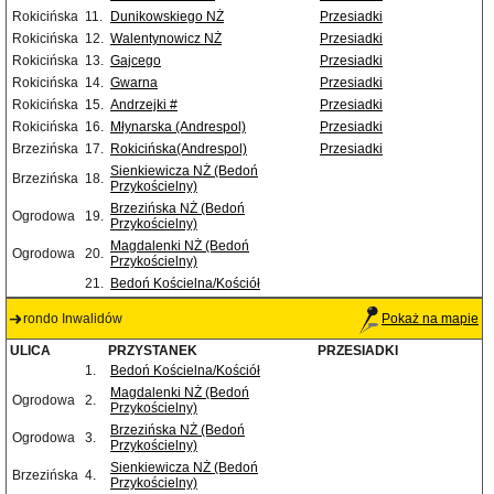
Rokicińska
11.
Dunikowskiego NŻ
Przesiadki
Rokicińska
12.
Walentynowicz NŻ
Przesiadki
Rokicińska
13.
Gajcego
Przesiadki
Rokicińska
14.
Gwarna
Przesiadki
Rokicińska
15.
Andrzejki #
Przesiadki
Rokicińska
16.
Młynarska (Andrespol)
Przesiadki
Brzezińska
17.
Rokicińska(Andrespol)
Przesiadki
Sienkiewicza NŻ (Bedoń
Brzezińska
18.
Przykościelny)
Brzezińska NŻ (Bedoń
Ogrodowa
19.
Przykościelny)
Magdalenki NŻ (Bedoń
Ogrodowa
20.
Przykościelny)
21.
Bedoń Kościelna/Kościół
rondo Inwalidów
Pokaż na mapie
ULICA
PRZYSTANEK
PRZESIADKI
1.
Bedoń Kościelna/Kościół
Magdalenki NŻ (Bedoń
Ogrodowa
2.
Przykościelny)
Brzezińska NŻ (Bedoń
Ogrodowa
3.
Przykościelny)
Sienkiewicza NŻ (Bedoń
Brzezińska
4.
Przykościelny)