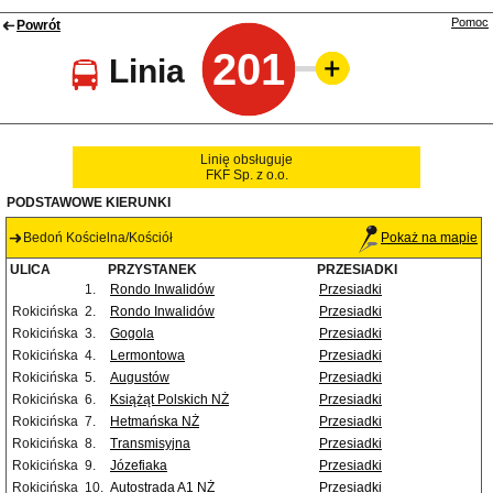
Pomoc
Powrót
201
Linia
Linię obsługuje
FKF Sp. z o.o.
PODSTAWOWE KIERUNKI
Bedoń Kościelna/Kościół
Pokaż na mapie
ULICA
PRZYSTANEK
PRZESIADKI
1.
Rondo Inwalidów
Przesiadki
Rokicińska
2.
Rondo Inwalidów
Przesiadki
Rokicińska
3.
Gogola
Przesiadki
Rokicińska
4.
Lermontowa
Przesiadki
Rokicińska
5.
Augustów
Przesiadki
Rokicińska
6.
Książąt Polskich NŻ
Przesiadki
Rokicińska
7.
Hetmańska NŻ
Przesiadki
Rokicińska
8.
Transmisyjna
Przesiadki
Rokicińska
9.
Józefiaka
Przesiadki
Rokicińska
10.
Autostrada A1 NŻ
Przesiadki