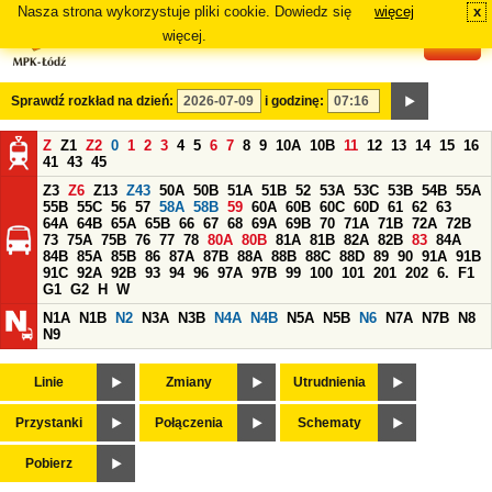
Nasza strona wykorzystuje pliki cookie. Dowiedz się
więcej
x
#
więcej.
Sprawdź rozkład na dzień:
i godzinę:
Z
Z1
Z2
0
1
2
3
4
5
6
7
8
9
10A
10B
11
12
13
14
15
16
41
43
45
Z3
Z6
Z13
Z43
50A
50B
51A
51B
52
53A
53C
53B
54B
55A
55B
55C
56
57
58A
58B
59
60A
60B
60C
60D
61
62
63
64A
64B
65A
65B
66
67
68
69A
69B
70
71A
71B
72A
72B
73
75A
75B
76
77
78
80A
80B
81A
81B
82A
82B
83
84A
84B
85A
85B
86
87A
87B
88A
88B
88C
88D
89
90
91A
91B
91C
92A
92B
93
94
96
97A
97B
99
100
101
201
202
6.
F1
G1
G2
H
W
N1A
N1B
N2
N3A
N3B
N4A
N4B
N5A
N5B
N6
N7A
N7B
N8
N9
Linie
Zmiany
Utrudnienia
Przystanki
Połączenia
Schematy
Pobierz