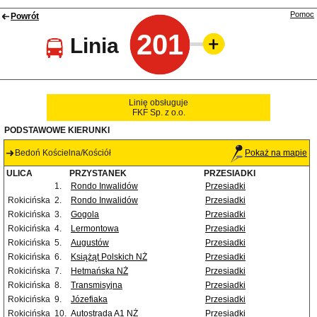
Pomoc
Powrót
201
Linia
Linię obsługuje
FKF Sp. z o.o.
PODSTAWOWE KIERUNKI
Bedoń Kościelna/Kościół
Pokaż na mapie
ULICA
PRZYSTANEK
PRZESIADKI
1.
Rondo Inwalidów
Przesiadki
Rokicińska
2.
Rondo Inwalidów
Przesiadki
Rokicińska
3.
Gogola
Przesiadki
Rokicińska
4.
Lermontowa
Przesiadki
Rokicińska
5.
Augustów
Przesiadki
Rokicińska
6.
Książąt Polskich NŻ
Przesiadki
Rokicińska
7.
Hetmańska NŻ
Przesiadki
Rokicińska
8.
Transmisyjna
Przesiadki
Rokicińska
9.
Józefiaka
Przesiadki
Rokicińska
10.
Autostrada A1 NŻ
Przesiadki