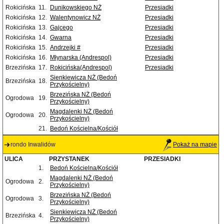
Rokicińska
11.
Dunikowskiego NŻ
Przesiadki
Rokicińska
12.
Walentynowicz NŻ
Przesiadki
Rokicińska
13.
Gajcego
Przesiadki
Rokicińska
14.
Gwarna
Przesiadki
Rokicińska
15.
Andrzejki #
Przesiadki
Rokicińska
16.
Młynarska (Andrespol)
Przesiadki
Brzezińska
17.
Rokicińska(Andrespol)
Przesiadki
Sienkiewicza NŻ (Bedoń
Brzezińska
18.
Przykościelny)
Brzezińska NŻ (Bedoń
Ogrodowa
19.
Przykościelny)
Magdalenki NŻ (Bedoń
Ogrodowa
20.
Przykościelny)
21.
Bedoń Kościelna/Kościół
rondo Inwalidów
Pokaż na mapie
ULICA
PRZYSTANEK
PRZESIADKI
1.
Bedoń Kościelna/Kościół
Magdalenki NŻ (Bedoń
Ogrodowa
2.
Przykościelny)
Brzezińska NŻ (Bedoń
Ogrodowa
3.
Przykościelny)
Sienkiewicza NŻ (Bedoń
Brzezińska
4.
Przykościelny)