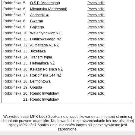
Rokicińska
5.
O.S.P. (Andrespol)
Przesiadki
Rokicińska
6.
Młynarska (Andrespol)
Przesiadki
Rokicińska
7.
Andrzejki #
Przesiadki
Rokicińska
8.
Gwarna
Przesiadki
Rokicińska
9.
Gajcego
Przesiadki
Rokicińska
10.
Walentynowicz NŻ
Przesiadki
Rokicińska
11.
Dunikowskiego NŻ
Przesiadki
Rokicińska
12.
Autostrada A1 NŻ
Przesiadki
Rokicińska
13.
Józefiaka
Przesiadki
Rokicińska
14.
Transmisyjna
Przesiadki
Rokicińska
15.
Hetmańska NŻ
Przesiadki
Rokicińska
16.
Książąt Polskich NŻ
Przesiadki
Rokicińska
17.
Rokicińska 144 NŻ
Przesiadki
Rokicińska
18.
Lermontowa
Przesiadki
Rokicińska
19.
Gogola
Przesiadki
Rokicińska
20.
Rondo Inwalidów
Przesiadki
21.
Rondo Inwalidów
Wszystkie treści MPK-Łódź Spółka z o.o. opublikowane na niniejszej stronie są
chronione prawem autorskim. Kopiowanie i rozpowszechnianie ich bez pisemnej
zgody MPK-Łódź Spółka z o.o. dla celów innych niż potrzeby własne jest
zabronione.