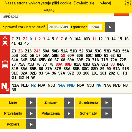
Nasza strona wykorzystuje pliki cookie. Dowiedz się
więcej
x
#
więcej.
Sprawdź rozkład na dzień:
i godzinę:
Z
Z1
Z2
0
1
2
3
4
5
6
7
8
9
10A
10B
11
12
13
14
15
16
41
43
45
Z3
Z6
Z13
Z43
50A
50B
51A
51B
52
53A
53C
53B
54B
55A
55B
55C
56
57
58A
58B
59
60A
60B
60C
60D
61
62
63
64A
64B
65A
65B
66
67
68
69A
69B
70
71A
71B
72A
72B
73
75A
75B
76
77
78
80A
80B
81A
81B
82A
82B
83
84A
84B
85A
85B
86
87A
87B
88A
88B
88C
88D
89
90
91A
91B
91C
92A
92B
93
94
96
97A
97B
99
100
101
201
202
6.
F1
G1
G2
H
W
N1A
N1B
N2
N3A
N3B
N4A
N4B
N5A
N5B
N6
N7A
N7B
N8
N9
Linie
Zmiany
Utrudnienia
Przystanki
Połączenia
Schematy
Pobierz