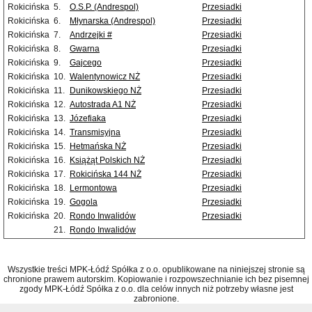
Rokicińska
5.
O.S.P. (Andrespol)
Przesiadki
Rokicińska
6.
Młynarska (Andrespol)
Przesiadki
Rokicińska
7.
Andrzejki #
Przesiadki
Rokicińska
8.
Gwarna
Przesiadki
Rokicińska
9.
Gajcego
Przesiadki
Rokicińska
10.
Walentynowicz NŻ
Przesiadki
Rokicińska
11.
Dunikowskiego NŻ
Przesiadki
Rokicińska
12.
Autostrada A1 NŻ
Przesiadki
Rokicińska
13.
Józefiaka
Przesiadki
Rokicińska
14.
Transmisyjna
Przesiadki
Rokicińska
15.
Hetmańska NŻ
Przesiadki
Rokicińska
16.
Książąt Polskich NŻ
Przesiadki
Rokicińska
17.
Rokicińska 144 NŻ
Przesiadki
Rokicińska
18.
Lermontowa
Przesiadki
Rokicińska
19.
Gogola
Przesiadki
Rokicińska
20.
Rondo Inwalidów
Przesiadki
21.
Rondo Inwalidów
Wszystkie treści MPK-Łódź Spółka z o.o. opublikowane na niniejszej stronie są
chronione prawem autorskim. Kopiowanie i rozpowszechnianie ich bez pisemnej
zgody MPK-Łódź Spółka z o.o. dla celów innych niż potrzeby własne jest
zabronione.