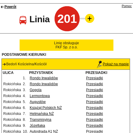
Pomoc
Powrót
201
Linia
Linię obsługuje
FKF Sp. z o.o.
PODSTAWOWE KIERUNKI
Bedoń Kościelna/Kościół
Pokaż na mapie
ULICA
PRZYSTANEK
PRZESIADKI
1.
Rondo Inwalidów
Przesiadki
Rokicińska
2.
Rondo Inwalidów
Przesiadki
Rokicińska
3.
Gogola
Przesiadki
Rokicińska
4.
Lermontowa
Przesiadki
Rokicińska
5.
Augustów
Przesiadki
Rokicińska
6.
Książąt Polskich NŻ
Przesiadki
Rokicińska
7.
Hetmańska NŻ
Przesiadki
Rokicińska
8.
Transmisyjna
Przesiadki
Rokicińska
9.
Józefiaka
Przesiadki
Rokicińska
10.
Autostrada A1 NŻ
Przesiadki