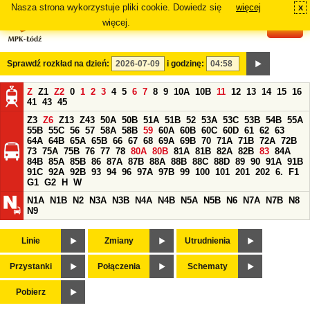
Nasza strona wykorzystuje pliki cookie. Dowiedz się
więcej
x
#
więcej.
Sprawdź rozkład na dzień:
i godzinę:
Z
Z1
Z2
0
1
2
3
4
5
6
7
8
9
10A
10B
11
12
13
14
15
16
41
43
45
Z3
Z6
Z13
Z43
50A
50B
51A
51B
52
53A
53C
53B
54B
55A
55B
55C
56
57
58A
58B
59
60A
60B
60C
60D
61
62
63
64A
64B
65A
65B
66
67
68
69A
69B
70
71A
71B
72A
72B
73
75A
75B
76
77
78
80A
80B
81A
81B
82A
82B
83
84A
84B
85A
85B
86
87A
87B
88A
88B
88C
88D
89
90
91A
91B
91C
92A
92B
93
94
96
97A
97B
99
100
101
201
202
6.
F1
G1
G2
H
W
N1A
N1B
N2
N3A
N3B
N4A
N4B
N5A
N5B
N6
N7A
N7B
N8
N9
Linie
Zmiany
Utrudnienia
Przystanki
Połączenia
Schematy
Pobierz