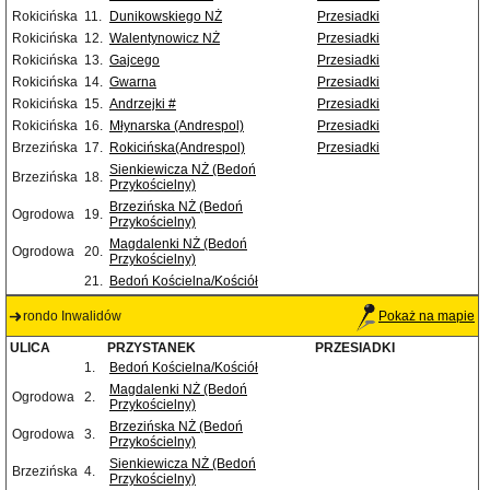
Rokicińska
11.
Dunikowskiego NŻ
Przesiadki
Rokicińska
12.
Walentynowicz NŻ
Przesiadki
Rokicińska
13.
Gajcego
Przesiadki
Rokicińska
14.
Gwarna
Przesiadki
Rokicińska
15.
Andrzejki #
Przesiadki
Rokicińska
16.
Młynarska (Andrespol)
Przesiadki
Brzezińska
17.
Rokicińska(Andrespol)
Przesiadki
Sienkiewicza NŻ (Bedoń
Brzezińska
18.
Przykościelny)
Brzezińska NŻ (Bedoń
Ogrodowa
19.
Przykościelny)
Magdalenki NŻ (Bedoń
Ogrodowa
20.
Przykościelny)
21.
Bedoń Kościelna/Kościół
rondo Inwalidów
Pokaż na mapie
ULICA
PRZYSTANEK
PRZESIADKI
1.
Bedoń Kościelna/Kościół
Magdalenki NŻ (Bedoń
Ogrodowa
2.
Przykościelny)
Brzezińska NŻ (Bedoń
Ogrodowa
3.
Przykościelny)
Sienkiewicza NŻ (Bedoń
Brzezińska
4.
Przykościelny)