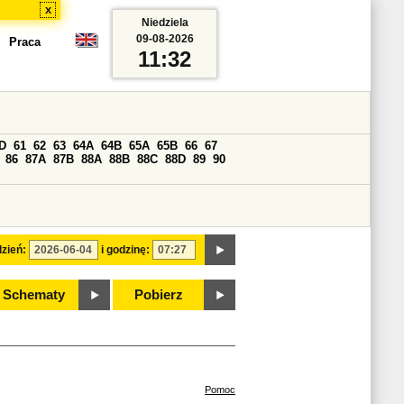
x
Niedziela
09-08-2026
Praca
11:32
D
61
62
63
64A
64B
65A
65B
66
67
86
87A
87B
88A
88B
88C
88D
89
90
zień:
i godzinę:
Schematy
Pobierz
Pomoc