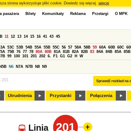
sza strona wykorzystuje pliki cookie. Dowiedz się więcej.
więcej
a pasażera
Bilety
Komunikaty
Reklama
Przetargi
O MPK
0B
11
12
13
14
15
16
41
43
45
53A
53C
53B
54B
55A
55B
55C
56
57
58A
58B
59
60A
60B
60C
60
75A
75B
76
77
78
80A
80B
81A
81B
82A
82B
83
84A
84B
85A
85B
97B
99
100
101
201
202
6.
F1
G1
G2
H
W
N5B
N6
N7A
N7B
N8
N9
a 201
Sprawdź rozkład na d
Utrudnienia
Przystanki
Połączenia
201
Linia