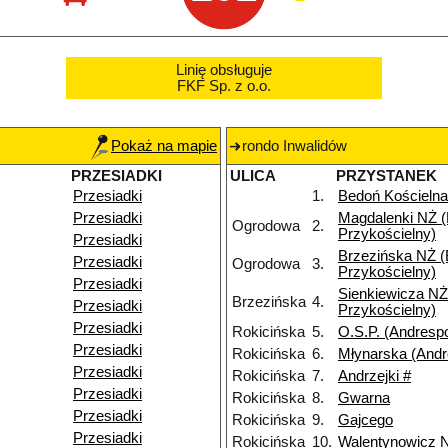
Linię obsługuje
FKF Sp. z o.o.
Pokaż na mapie
rondo Inwalidów
PRZESIADKI
ULICA
PRZYSTANEK
Przesiadki
1.
Bedoń Kościelna
Przesiadki
Magdalenki NŻ 
Ogrodowa
2.
Przykościelny)
Przesiadki
Brzezińska NŻ 
Przesiadki
Ogrodowa
3.
Przykościelny)
Przesiadki
Sienkiewicza NŻ
Brzezińska
4.
Przesiadki
Przykościelny)
Przesiadki
Rokicińska
5.
O.S.P. (Andrespo
Przesiadki
Rokicińska
6.
Młynarska (Andr
Przesiadki
Rokicińska
7.
Andrzejki #
Przesiadki
Rokicińska
8.
Gwarna
Przesiadki
Rokicińska
9.
Gajcego
Przesiadki
Rokicińska
10.
Walentynowicz 