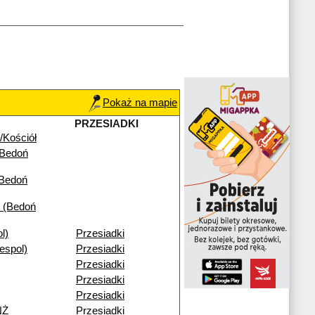
Pokaż na mapie
PRZESIADKI
/Kościół
(Bedoń
(Bedoń
 (Bedoń
l)
Przesiadki
espol)
Przesiadki
Przesiadki
Przesiadki
Przesiadki
NŻ
Przesiadki