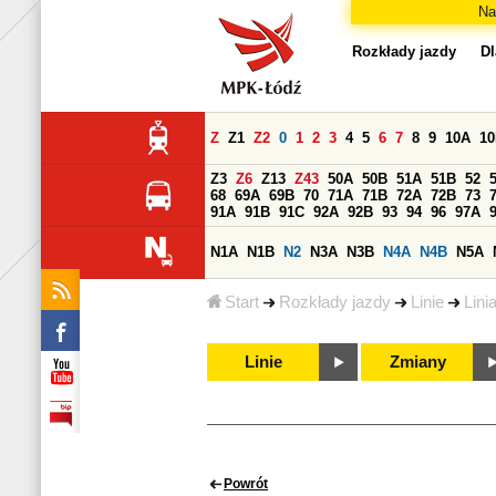
Na
Rozkłady jazdy
Dl
Z
Z1
Z2
0
1
2
3
4
5
6
7
8
9
10A
1
Z3
Z6
Z13
Z43
50A
50B
51A
51B
52
68
69A
69B
70
71A
71B
72A
72B
73
91A
91B
91C
92A
92B
93
94
96
97A
N1A
N1B
N2
N3A
N3B
N4A
N4B
N5A
Start
Rozkłady jazdy
Linie
Lini
Linie
Zmiany
Powrót