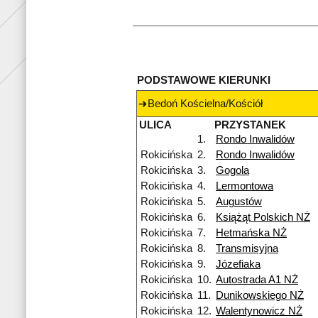
PODSTAWOWE KIERUNKI
Bedoń Kościelna/Kościół
ULICA
PRZYSTANEK
1.
Rondo Inwalidów
Rokicińska
2.
Rondo Inwalidów
Rokicińska
3.
Gogola
Rokicińska
4.
Lermontowa
Rokicińska
5.
Augustów
Rokicińska
6.
Książąt Polskich NŻ
Rokicińska
7.
Hetmańska NŻ
Rokicińska
8.
Transmisyjna
Rokicińska
9.
Józefiaka
Rokicińska
10.
Autostrada A1 NŻ
Rokicińska
11.
Dunikowskiego NŻ
Rokicińska
12.
Walentynowicz NŻ