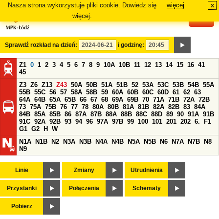
Nasza strona wykorzystuje pliki cookie. Dowiedz się
więcej
x
#
więcej.
Sprawdź rozkład na dzień:
i godzinę:
Z1
0
1
2
3
4
5
6
7
8
9
10A
10B
11
12
13
14
15
16
41
45
Z3
Z6
Z13
Z43
50A
50B
51A
51B
52
53A
53C
53B
54B
55A
55B
55C
56
57
58A
58B
59
60A
60B
60C
60D
61
62
63
64A
64B
65A
65B
66
67
68
69A
69B
70
71A
71B
72A
72B
73
75A
75B
76
77
78
80A
80B
81A
81B
82A
82B
83
84A
84B
85A
85B
86
87A
87B
88A
88B
88C
88D
89
90
91A
91B
91C
92A
92B
93
94
96
97A
97B
99
100
101
201
202
6.
F1
G1
G2
H
W
N1A
N1B
N2
N3A
N3B
N4A
N4B
N5A
N5B
N6
N7A
N7B
N8
N9
Linie
Zmiany
Utrudnienia
Przystanki
Połączenia
Schematy
Pobierz