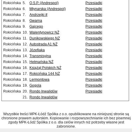
Rokicińska
5.
O.S.P. (Andrespol)
Przesiadki
Rokicińska
6.
Młynarska (Andrespol)
Przesiadki
Rokicińska
7.
Andrzejki #
Przesiadki
Rokicińska
8.
Gwarna
Przesiadki
Rokicińska
9.
Gajcego
Przesiadki
Rokicińska
10.
Walentynowicz NŻ
Przesiadki
Rokicińska
11.
Dunikowskiego NŻ
Przesiadki
Rokicińska
12.
Autostrada A1 NŻ
Przesiadki
Rokicińska
13.
Józefiaka
Przesiadki
Rokicińska
14.
Transmisyjna
Przesiadki
Rokicińska
15.
Hetmańska NŻ
Przesiadki
Rokicińska
16.
Książąt Polskich NŻ
Przesiadki
Rokicińska
17.
Rokicińska 144 NŻ
Przesiadki
Rokicińska
18.
Lermontowa
Przesiadki
Rokicińska
19.
Gogola
Przesiadki
Rokicińska
20.
Rondo Inwalidów
Przesiadki
21.
Rondo Inwalidów
Wszystkie treści MPK-Łódź Spółka z o.o. opublikowane na niniejszej stronie są
chronione prawem autorskim. Kopiowanie i rozpowszechnianie ich bez pisemnej
zgody MPK-Łódź Spółka z o.o. dla celów innych niż potrzeby własne jest
zabronione.