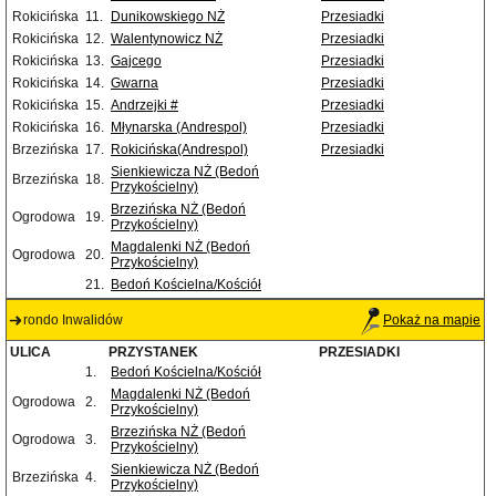
Rokicińska
11.
Dunikowskiego NŻ
Przesiadki
Rokicińska
12.
Walentynowicz NŻ
Przesiadki
Rokicińska
13.
Gajcego
Przesiadki
Rokicińska
14.
Gwarna
Przesiadki
Rokicińska
15.
Andrzejki #
Przesiadki
Rokicińska
16.
Młynarska (Andrespol)
Przesiadki
Brzezińska
17.
Rokicińska(Andrespol)
Przesiadki
Sienkiewicza NŻ (Bedoń
Brzezińska
18.
Przykościelny)
Brzezińska NŻ (Bedoń
Ogrodowa
19.
Przykościelny)
Magdalenki NŻ (Bedoń
Ogrodowa
20.
Przykościelny)
21.
Bedoń Kościelna/Kościół
rondo Inwalidów
Pokaż na mapie
ULICA
PRZYSTANEK
PRZESIADKI
1.
Bedoń Kościelna/Kościół
Magdalenki NŻ (Bedoń
Ogrodowa
2.
Przykościelny)
Brzezińska NŻ (Bedoń
Ogrodowa
3.
Przykościelny)
Sienkiewicza NŻ (Bedoń
Brzezińska
4.
Przykościelny)