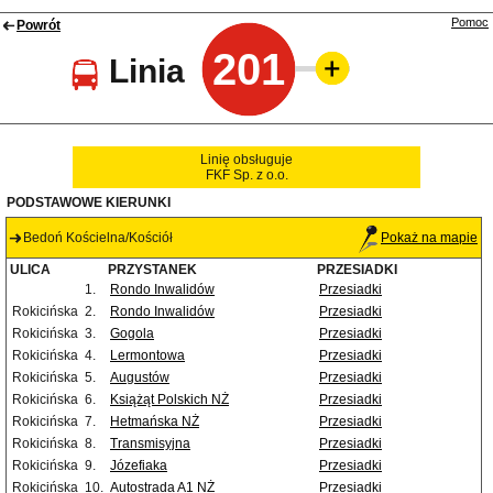
Pomoc
Powrót
201
Linia
Linię obsługuje
FKF Sp. z o.o.
PODSTAWOWE KIERUNKI
Bedoń Kościelna/Kościół
Pokaż na mapie
ULICA
PRZYSTANEK
PRZESIADKI
1.
Rondo Inwalidów
Przesiadki
Rokicińska
2.
Rondo Inwalidów
Przesiadki
Rokicińska
3.
Gogola
Przesiadki
Rokicińska
4.
Lermontowa
Przesiadki
Rokicińska
5.
Augustów
Przesiadki
Rokicińska
6.
Książąt Polskich NŻ
Przesiadki
Rokicińska
7.
Hetmańska NŻ
Przesiadki
Rokicińska
8.
Transmisyjna
Przesiadki
Rokicińska
9.
Józefiaka
Przesiadki
Rokicińska
10.
Autostrada A1 NŻ
Przesiadki