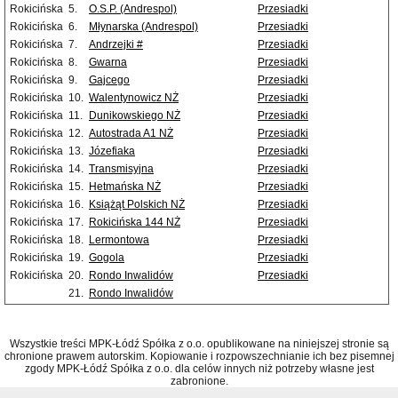
Rokicińska
5.
O.S.P. (Andrespol)
Przesiadki
Rokicińska
6.
Młynarska (Andrespol)
Przesiadki
Rokicińska
7.
Andrzejki #
Przesiadki
Rokicińska
8.
Gwarna
Przesiadki
Rokicińska
9.
Gajcego
Przesiadki
Rokicińska
10.
Walentynowicz NŻ
Przesiadki
Rokicińska
11.
Dunikowskiego NŻ
Przesiadki
Rokicińska
12.
Autostrada A1 NŻ
Przesiadki
Rokicińska
13.
Józefiaka
Przesiadki
Rokicińska
14.
Transmisyjna
Przesiadki
Rokicińska
15.
Hetmańska NŻ
Przesiadki
Rokicińska
16.
Książąt Polskich NŻ
Przesiadki
Rokicińska
17.
Rokicińska 144 NŻ
Przesiadki
Rokicińska
18.
Lermontowa
Przesiadki
Rokicińska
19.
Gogola
Przesiadki
Rokicińska
20.
Rondo Inwalidów
Przesiadki
21.
Rondo Inwalidów
Wszystkie treści MPK-Łódź Spółka z o.o. opublikowane na niniejszej stronie są
chronione prawem autorskim. Kopiowanie i rozpowszechnianie ich bez pisemnej
zgody MPK-Łódź Spółka z o.o. dla celów innych niż potrzeby własne jest
zabronione.