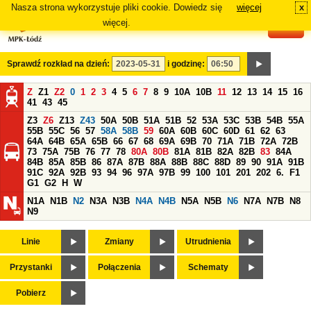
Nasza strona wykorzystuje pliki cookie. Dowiedz się
więcej
x
#
więcej.
Sprawdź rozkład na dzień:
i godzinę:
Z
Z1
Z2
0
1
2
3
4
5
6
7
8
9
10A
10B
11
12
13
14
15
16
41
43
45
Z3
Z6
Z13
Z43
50A
50B
51A
51B
52
53A
53C
53B
54B
55A
55B
55C
56
57
58A
58B
59
60A
60B
60C
60D
61
62
63
64A
64B
65A
65B
66
67
68
69A
69B
70
71A
71B
72A
72B
73
75A
75B
76
77
78
80A
80B
81A
81B
82A
82B
83
84A
84B
85A
85B
86
87A
87B
88A
88B
88C
88D
89
90
91A
91B
91C
92A
92B
93
94
96
97A
97B
99
100
101
201
202
6.
F1
G1
G2
H
W
N1A
N1B
N2
N3A
N3B
N4A
N4B
N5A
N5B
N6
N7A
N7B
N8
N9
Linie
Zmiany
Utrudnienia
Przystanki
Połączenia
Schematy
Pobierz