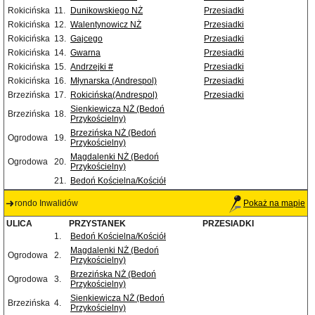
Rokicińska
11.
Dunikowskiego NŻ
Przesiadki
Rokicińska
12.
Walentynowicz NŻ
Przesiadki
Rokicińska
13.
Gajcego
Przesiadki
Rokicińska
14.
Gwarna
Przesiadki
Rokicińska
15.
Andrzejki #
Przesiadki
Rokicińska
16.
Młynarska (Andrespol)
Przesiadki
Brzezińska
17.
Rokicińska(Andrespol)
Przesiadki
Sienkiewicza NŻ (Bedoń
Brzezińska
18.
Przykościelny)
Brzezińska NŻ (Bedoń
Ogrodowa
19.
Przykościelny)
Magdalenki NŻ (Bedoń
Ogrodowa
20.
Przykościelny)
21.
Bedoń Kościelna/Kościół
rondo Inwalidów
Pokaż na mapie
ULICA
PRZYSTANEK
PRZESIADKI
1.
Bedoń Kościelna/Kościół
Magdalenki NŻ (Bedoń
Ogrodowa
2.
Przykościelny)
Brzezińska NŻ (Bedoń
Ogrodowa
3.
Przykościelny)
Sienkiewicza NŻ (Bedoń
Brzezińska
4.
Przykościelny)