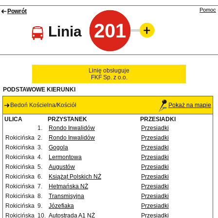
Pomoc
Powrót
201
Linia
Linię obsługuje
FKF Sp. z o.o.
PODSTAWOWE KIERUNKI
Bedoń Kościelna/Kościół
Pokaż na mapie
ULICA
PRZYSTANEK
PRZESIADKI
1.
Rondo Inwalidów
Przesiadki
Rokicińska
2.
Rondo Inwalidów
Przesiadki
Rokicińska
3.
Gogola
Przesiadki
Rokicińska
4.
Lermontowa
Przesiadki
Rokicińska
5.
Augustów
Przesiadki
Rokicińska
6.
Książąt Polskich NŻ
Przesiadki
Rokicińska
7.
Hetmańska NŻ
Przesiadki
Rokicińska
8.
Transmisyjna
Przesiadki
Rokicińska
9.
Józefiaka
Przesiadki
Rokicińska
10.
Autostrada A1 NŻ
Przesiadki