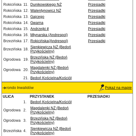
Rokicińska
11.
Dunikowskiego NŻ
Przesiadki
Rokicińska
12.
Walentynowicz NŻ
Przesiadki
Rokicińska
13.
Gajcego
Przesiadki
Rokicińska
14.
Gwarna
Przesiadki
Rokicińska
15.
Andrzejki #
Przesiadki
Rokicińska
16.
Młynarska (Andrespol)
Przesiadki
Brzezińska
17.
Rokicińska(Andrespol)
Przesiadki
Sienkiewicza NŻ (Bedoń
Brzezińska
18.
Przykościelny)
Brzezińska NŻ (Bedoń
Ogrodowa
19.
Przykościelny)
Magdalenki NŻ (Bedoń
Ogrodowa
20.
Przykościelny)
21.
Bedoń Kościelna/Kościół
rondo Inwalidów
Pokaż na mapie
ULICA
PRZYSTANEK
PRZESIADKI
1.
Bedoń Kościelna/Kościół
Magdalenki NŻ (Bedoń
Ogrodowa
2.
Przykościelny)
Brzezińska NŻ (Bedoń
Ogrodowa
3.
Przykościelny)
Sienkiewicza NŻ (Bedoń
Brzezińska
4.
Przykościelny)