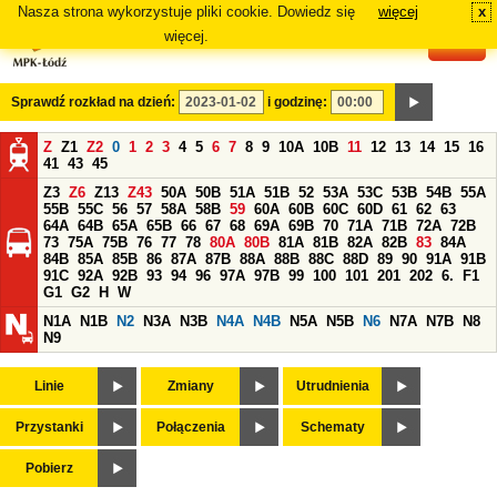
Nasza strona wykorzystuje pliki cookie. Dowiedz się
więcej
x
#
więcej.
Sprawdź rozkład na dzień:
i godzinę:
Z
Z1
Z2
0
1
2
3
4
5
6
7
8
9
10A
10B
11
12
13
14
15
16
41
43
45
Z3
Z6
Z13
Z43
50A
50B
51A
51B
52
53A
53C
53B
54B
55A
55B
55C
56
57
58A
58B
59
60A
60B
60C
60D
61
62
63
64A
64B
65A
65B
66
67
68
69A
69B
70
71A
71B
72A
72B
73
75A
75B
76
77
78
80A
80B
81A
81B
82A
82B
83
84A
84B
85A
85B
86
87A
87B
88A
88B
88C
88D
89
90
91A
91B
91C
92A
92B
93
94
96
97A
97B
99
100
101
201
202
6.
F1
G1
G2
H
W
N1A
N1B
N2
N3A
N3B
N4A
N4B
N5A
N5B
N6
N7A
N7B
N8
N9
Linie
Zmiany
Utrudnienia
Przystanki
Połączenia
Schematy
Pobierz