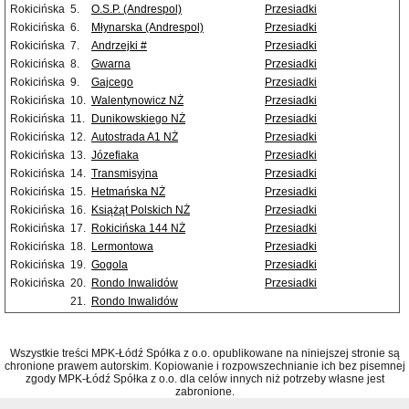
Rokicińska
5.
O.S.P. (Andrespol)
Przesiadki
Rokicińska
6.
Młynarska (Andrespol)
Przesiadki
Rokicińska
7.
Andrzejki #
Przesiadki
Rokicińska
8.
Gwarna
Przesiadki
Rokicińska
9.
Gajcego
Przesiadki
Rokicińska
10.
Walentynowicz NŻ
Przesiadki
Rokicińska
11.
Dunikowskiego NŻ
Przesiadki
Rokicińska
12.
Autostrada A1 NŻ
Przesiadki
Rokicińska
13.
Józefiaka
Przesiadki
Rokicińska
14.
Transmisyjna
Przesiadki
Rokicińska
15.
Hetmańska NŻ
Przesiadki
Rokicińska
16.
Książąt Polskich NŻ
Przesiadki
Rokicińska
17.
Rokicińska 144 NŻ
Przesiadki
Rokicińska
18.
Lermontowa
Przesiadki
Rokicińska
19.
Gogola
Przesiadki
Rokicińska
20.
Rondo Inwalidów
Przesiadki
21.
Rondo Inwalidów
Wszystkie treści MPK-Łódź Spółka z o.o. opublikowane na niniejszej stronie są
chronione prawem autorskim. Kopiowanie i rozpowszechnianie ich bez pisemnej
zgody MPK-Łódź Spółka z o.o. dla celów innych niż potrzeby własne jest
zabronione.