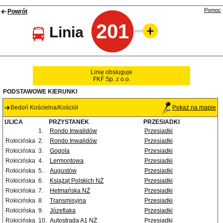
Pomoc
Powrót
201
Linia
Linię obsługuje
FKF Sp. z o.o.
PODSTAWOWE KIERUNKI
Bedoń Kościelna/Kościół
Pokaż na mapie
ULICA
PRZYSTANEK
PRZESIADKI
1.
Rondo Inwalidów
Przesiadki
Rokicińska
2.
Rondo Inwalidów
Przesiadki
Rokicińska
3.
Gogola
Przesiadki
Rokicińska
4.
Lermontowa
Przesiadki
Rokicińska
5.
Augustów
Przesiadki
Rokicińska
6.
Książąt Polskich NŻ
Przesiadki
Rokicińska
7.
Hetmańska NŻ
Przesiadki
Rokicińska
8.
Transmisyjna
Przesiadki
Rokicińska
9.
Józefiaka
Przesiadki
Rokicińska
10.
Autostrada A1 NŻ
Przesiadki