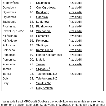
Srebrzyńska
8.
Kasprzaka
Przesiadki
Ogrodowa
9.
Cm. Ogrodowa
Przesiadki
Ogrodowa
10.
Karskiego
Przesiadki
Ogrodowa
11.
Gdańska
Przesiadki
Zachodnia
12.
Legionów
Przesiadki
Próchnika
13.
Piotrkowska
Przesiadki
Rewolucji 1905r.
14.
Wschodnia
Przesiadki
Kilińskiego
15.
Pomorska
Przesiadki
Kilińskiego
16.
Północna
Przesiadki
Północna
17.
Sterlinga
Przesiadki
Północna
18.
Kamińskiego
Przesiadki
Pomorska
19.
Rondo Solidarności
Przesiadki
Pomorska
20.
Matejki
Przesiadki
Pomorska
21.
Tamka
Przesiadki
Tamka
22.
Styrska NŻ
Tamka
23.
Telefoniczna NŻ
Przesiadki
Doły
24.
Telefoniczna NŻ
Doły
25.
Smutna NŻ
26.
Doły Smutna
Wszystkie treści MPK-Łódź Spółka z o.o. opublikowane na niniejszej stronie są
chronione prawem autorskim. Kopiowanie i rozpowszechnianie ich bez pisemnej