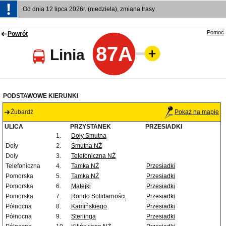
Od dnia 12 lipca 2026r. (niedziela), zmiana trasy
Pomoc
Powrót
87A
Linia
PODSTAWOWE KIERUNKI
Żubardź
Pokaż na mapie
ULICA
PRZYSTANEK
PRZESIADKI
1.
Doły Smutna
Doły
2.
Smutna NŻ
Doły
3.
Telefoniczna NŻ
Telefoniczna
4.
Tamka NŻ
Przesiadki
Pomorska
5.
Tamka NŻ
Przesiadki
Pomorska
6.
Matejki
Przesiadki
Pomorska
7.
Rondo Solidarności
Przesiadki
Północna
8.
Kamińskiego
Przesiadki
Północna
9.
Sterlinga
Przesiadki