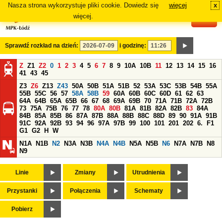
Nasza strona wykorzystuje pliki cookie. Dowiedz się
więcej
x
#
więcej.
Sprawdź rozkład na dzień:
i godzinę:
Z
Z1
Z2
0
1
2
3
4
5
6
7
8
9
10A
10B
11
12
13
14
15
16
41
43
45
Z3
Z6
Z13
Z43
50A
50B
51A
51B
52
53A
53C
53B
54B
55A
55B
55C
56
57
58A
58B
59
60A
60B
60C
60D
61
62
63
64A
64B
65A
65B
66
67
68
69A
69B
70
71A
71B
72A
72B
73
75A
75B
76
77
78
80A
80B
81A
81B
82A
82B
83
84A
84B
85A
85B
86
87A
87B
88A
88B
88C
88D
89
90
91A
91B
91C
92A
92B
93
94
96
97A
97B
99
100
101
201
202
6.
F1
G1
G2
H
W
N1A
N1B
N2
N3A
N3B
N4A
N4B
N5A
N5B
N6
N7A
N7B
N8
N9
Linie
Zmiany
Utrudnienia
Przystanki
Połączenia
Schematy
Pobierz