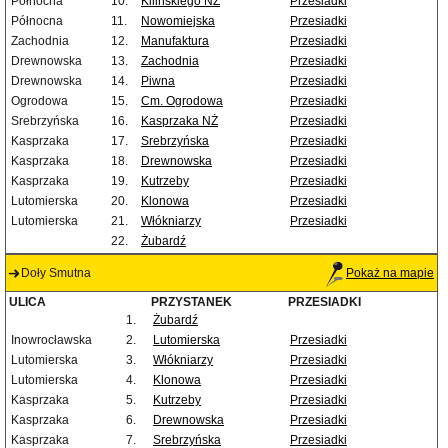
Północna
10.
Kilińskiego NŻ
Przesiadki
Północna
11.
Nowomiejska
Przesiadki
Zachodnia
12.
Manufaktura
Przesiadki
Drewnowska
13.
Zachodnia
Przesiadki
Drewnowska
14.
Piwna
Przesiadki
Ogrodowa
15.
Cm. Ogrodowa
Przesiadki
Srebrzyńska
16.
Kasprzaka NŻ
Przesiadki
Kasprzaka
17.
Srebrzyńska
Przesiadki
Kasprzaka
18.
Drewnowska
Przesiadki
Kasprzaka
19.
Kutrzeby
Przesiadki
Lutomierska
20.
Klonowa
Przesiadki
Lutomierska
21.
Włókniarzy
Przesiadki
22.
Żubardź
Doły Smutna
Pokaż na mapie
ULICA
PRZYSTANEK
PRZESIADKI
1.
Żubardź
Inowrocławska
2.
Lutomierska
Przesiadki
Lutomierska
3.
Włókniarzy
Przesiadki
Lutomierska
4.
Klonowa
Przesiadki
Kasprzaka
5.
Kutrzeby
Przesiadki
Kasprzaka
6.
Drewnowska
Przesiadki
Kasprzaka
7.
Srebrzyńska
Przesiadki