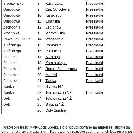
Srebrzyńska
8.
Kasprzaka
Przesiadki
Ogrodowa
9.
Cm. Ogrodowa
Przesiadki
Ogrodowa
10.
Karskiego
Przesiadki
Ogrodowa
11.
Gdańska
Przesiadki
Zachodnia
12.
Legionów
Przesiadki
Próchnika
13.
Piotrkowska
Przesiadki
Rewolucji 1905r.
14.
Wschodnia
Przesiadki
Kilińskiego
15.
Pomorska
Przesiadki
Kilińskiego
16.
Północna
Przesiadki
Północna
17.
Sterlinga
Przesiadki
Północna
18.
Kamińskiego
Przesiadki
Pomorska
19.
Rondo Solidarności
Przesiadki
Pomorska
20.
Matejki
Przesiadki
Pomorska
21.
Tamka
Przesiadki
Tamka
22.
Styrska NŻ
Tamka
23.
Telefoniczna NŻ
Przesiadki
Doły
24.
Telefoniczna NŻ
Doły
25.
Smutna NŻ
26.
Doły Smutna
Wszystkie treści MPK-Łódź Spółka z o.o. opublikowane na niniejszej stronie są
chronione prawem autorskim. Kopiowanie i rozpowszechnianie ich bez pisemnej