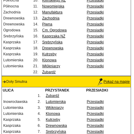
Północna
10.
Kilińskiego NŻ
Przesiadki
Północna
11.
Nowomiejska
Przesiadki
Zachodnia
12.
Manufaktura
Przesiadki
Drewnowska
13.
Zachodnia
Przesiadki
Drewnowska
14.
Piwna
Przesiadki
Ogrodowa
15.
Cm. Ogrodowa
Przesiadki
Srebrzyńska
16.
Kasprzaka NŻ
Przesiadki
Kasprzaka
17.
Srebrzyńska
Przesiadki
Kasprzaka
18.
Drewnowska
Przesiadki
Kasprzaka
19.
Kutrzeby
Przesiadki
Lutomierska
20.
Klonowa
Przesiadki
Lutomierska
21.
Włókniarzy
Przesiadki
22.
Żubardź
Doły Smutna
Pokaż na mapie
ULICA
PRZYSTANEK
PRZESIADKI
1.
Żubardź
Inowrocławska
2.
Lutomierska
Przesiadki
Lutomierska
3.
Włókniarzy
Przesiadki
Lutomierska
4.
Klonowa
Przesiadki
Kasprzaka
5.
Kutrzeby
Przesiadki
Kasprzaka
6.
Drewnowska
Przesiadki
Kasprzaka
7.
Srebrzyńska
Przesiadki