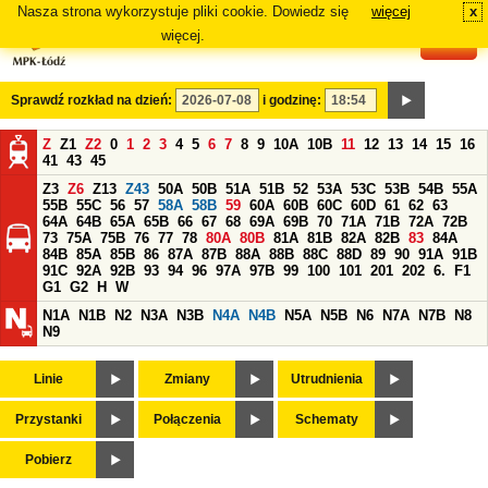
Nasza strona wykorzystuje pliki cookie. Dowiedz się
więcej
x
#
więcej.
Sprawdź rozkład na dzień:
i godzinę:
Z
Z1
Z2
0
1
2
3
4
5
6
7
8
9
10A
10B
11
12
13
14
15
16
41
43
45
Z3
Z6
Z13
Z43
50A
50B
51A
51B
52
53A
53C
53B
54B
55A
55B
55C
56
57
58A
58B
59
60A
60B
60C
60D
61
62
63
64A
64B
65A
65B
66
67
68
69A
69B
70
71A
71B
72A
72B
73
75A
75B
76
77
78
80A
80B
81A
81B
82A
82B
83
84A
84B
85A
85B
86
87A
87B
88A
88B
88C
88D
89
90
91A
91B
91C
92A
92B
93
94
96
97A
97B
99
100
101
201
202
6.
F1
G1
G2
H
W
N1A
N1B
N2
N3A
N3B
N4A
N4B
N5A
N5B
N6
N7A
N7B
N8
N9
Linie
Zmiany
Utrudnienia
Przystanki
Połączenia
Schematy
Pobierz