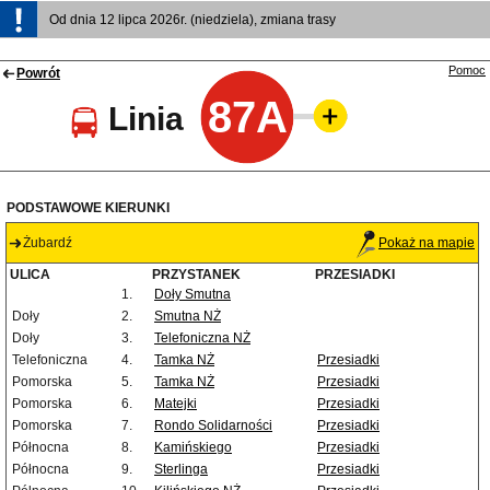
Od dnia 12 lipca 2026r. (niedziela), zmiana trasy
Pomoc
Powrót
87A
Linia
PODSTAWOWE KIERUNKI
Żubardź
Pokaż na mapie
ULICA
PRZYSTANEK
PRZESIADKI
1.
Doły Smutna
Doły
2.
Smutna NŻ
Doły
3.
Telefoniczna NŻ
Telefoniczna
4.
Tamka NŻ
Przesiadki
Pomorska
5.
Tamka NŻ
Przesiadki
Pomorska
6.
Matejki
Przesiadki
Pomorska
7.
Rondo Solidarności
Przesiadki
Północna
8.
Kamińskiego
Przesiadki
Północna
9.
Sterlinga
Przesiadki