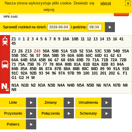
Nasza strona wykorzystuje pliki cookie. Dowiedz się
więcej
x
#
więcej.
Sprawdź rozkład na dzień:
i godzinę:
Z1
0
1
2
3
4
5
6
7
8
9
10A
10B
11
12
13
14
15
16
41
45
Z3
Z6
Z13
Z43
50A
50B
51A
51B
52
53A
53C
53B
54B
55A
55B
55C
56
57
58A
58B
59
60A
60B
60C
60D
61
62
63
64A
64B
65A
65B
66
67
68
69A
69B
70
71A
71B
72A
72B
73
75A
75B
76
77
78
80A
80B
81A
81B
82A
82B
83
84A
84B
85A
85B
86
87A
87B
88A
88B
88C
88D
89
90
91A
91B
91C
92A
92B
93
94
96
97A
97B
99
100
101
201
202
6.
F1
G1
G2
H
W
N1A
N1B
N2
N3A
N3B
N4A
N4B
N5A
N5B
N6
N7A
N7B
N8
N9
Linie
Zmiany
Utrudnienia
Przystanki
Połączenia
Schematy
Pobierz