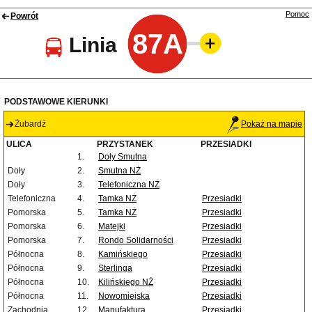
Pomoc
Powrót
87A
Linia
PODSTAWOWE KIERUNKI
Żubardź
Pokaż na mapie
ULICA
PRZYSTANEK
PRZESIADKI
1.
Doły Smutna
Doły
2.
Smutna NŻ
Doły
3.
Telefoniczna NŻ
Telefoniczna
4.
Tamka NŻ
Przesiadki
Pomorska
5.
Tamka NŻ
Przesiadki
Pomorska
6.
Matejki
Przesiadki
Pomorska
7.
Rondo Solidarności
Przesiadki
Północna
8.
Kamińskiego
Przesiadki
Północna
9.
Sterlinga
Przesiadki
Północna
10.
Kilińskiego NŻ
Przesiadki
Północna
11.
Nowomiejska
Przesiadki
Zachodnia
12.
Manufaktura
Przesiadki