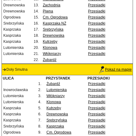
Drewnowska
13.
Zachodnia
Przesiadki
Drewnowska
14.
Piwna
Przesiadki
Ogrodowa
15.
Cm. Ogrodowa
Przesiadki
Srebrzyńska
16.
Kasprzaka NŻ
Przesiadki
Kasprzaka
17.
Srebrzyńska
Przesiadki
Kasprzaka
18.
Drewnowska
Przesiadki
Kasprzaka
19.
Kutrzeby
Przesiadki
Lutomierska
20.
Klonowa
Przesiadki
Lutomierska
21.
Włókniarzy
Przesiadki
22.
Żubardź
Doły Smutna
Pokaż na mapie
ULICA
PRZYSTANEK
PRZESIADKI
1.
Żubardź
Przesiadki
Inowrocławska
2.
Lutomierska
Przesiadki
Lutomierska
3.
Włókniarzy
Przesiadki
Lutomierska
4.
Klonowa
Przesiadki
Kasprzaka
5.
Kutrzeby
Przesiadki
Kasprzaka
6.
Drewnowska
Przesiadki
Kasprzaka
7.
Srebrzyńska
Przesiadki
Srebrzyńska
8.
Kasprzaka
Przesiadki
Ogrodowa
9.
Cm. Ogrodowa
Przesiadki