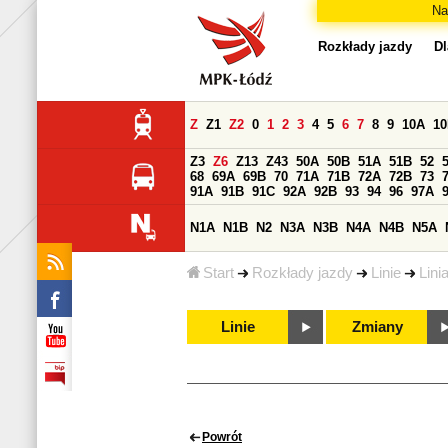
Na
Rozkłady jazdy
Dl
Z
Z1
Z2
0
1
2
3
4
5
6
7
8
9
10A
1
Z3
Z6
Z13
Z43
50A
50B
51A
51B
52
68
69A
69B
70
71A
71B
72A
72B
73
91A
91B
91C
92A
92B
93
94
96
97A
N1A
N1B
N2
N3A
N3B
N4A
N4B
N5A
Start
Rozkłady jazdy
Linie
Lini
Linie
Zmiany
Powrót