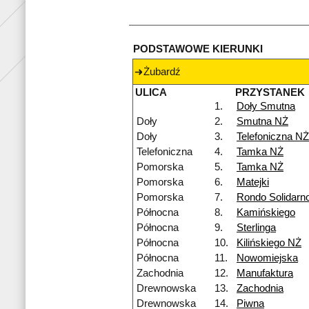
PODSTAWOWE KIERUNKI
Żubardź
ULICA
PRZYSTANEK
1.
Doły Smutna
Doły
2.
Smutna NŻ
Doły
3.
Telefoniczna NŻ
Telefoniczna
4.
Tamka NŻ
Pomorska
5.
Tamka NŻ
Pomorska
6.
Matejki
Pomorska
7.
Rondo Solidarn
Północna
8.
Kamińskiego
Północna
9.
Sterlinga
Północna
10.
Kilińskiego NŻ
Północna
11.
Nowomiejska
Zachodnia
12.
Manufaktura
Drewnowska
13.
Zachodnia
Drewnowska
14.
Piwna