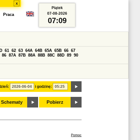
x
Piątek
07-08-2026
Praca
07:09
D
61
62
63
64A
64B
65A
65B
66
67
86
87A
87B
88A
88B
88C
88D
89
90
zień:
i godzinę:
Schematy
Pobierz
Pomoc