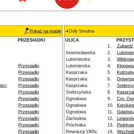
Pokaż na mapie
Doły Smutna
PRZESIADKI
ULICA
PRZYS
1.
Żubardź
Inowrocławska
2.
Lutomie
Lutomierska
3.
Włóknia
Przesiadki
Lutomierska
4.
Klonowa
Przesiadki
Kasprzaka
5.
Kutrzeb
Przesiadki
Kasprzaka
6.
Drewno
ości
Przesiadki
Kasprzaka
7.
Srebrzy
Przesiadki
Srebrzyńska
8.
Kasprza
Przesiadki
Ogrodowa
9.
Cm. Og
Przesiadki
Ogrodowa
10.
Karskie
Przesiadki
Ogrodowa
11.
Gdańsk
Przesiadki
Zachodnia
12.
Legionó
Przesiadki
Próchnika
13.
Piotrko
Przesiadki
Rewolucji 1905r.
14.
Wschodn