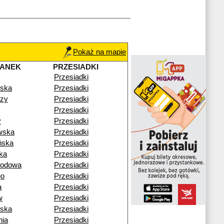
Pokaż na mapie
TANEK
PRZESIADKI
Przesiadki
rska
Przesiadki
rzy
Przesiadki
Przesiadki
y
Przesiadki
wska
Przesiadki
ńska
Przesiadki
ka
Przesiadki
rodowa
Przesiadki
go
Przesiadki
a
Przesiadki
w
Przesiadki
wska
Przesiadki
ia
Przesiadki