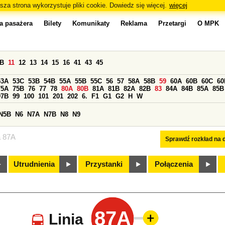
sza strona wykorzystuje pliki cookie. Dowiedz się więcej.
więcej
a pasażera
Bilety
Komunikaty
Reklama
Przetargi
O MPK
0B
11
12
13
14
15
16
41
43
45
53A
53C
53B
54B
55A
55B
55C
56
57
58A
58B
59
60A
60B
60C
60
75A
75B
76
77
78
80A
80B
81A
81B
82A
82B
83
84A
84B
85A
85B
97B
99
100
101
201
202
6.
F1
G1
G2
H
W
N5B
N6
N7A
N7B
N8
N9
a 87A
Sprawdź rozkład na d
Utrudnienia
Przystanki
Połączenia
87A
Linia