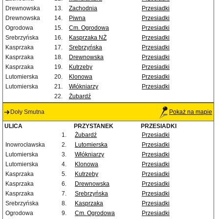
Drewnowska
13.
Zachodnia
Przesiadki
Drewnowska
14.
Piwna
Przesiadki
Ogrodowa
15.
Cm. Ogrodowa
Przesiadki
Srebrzyńska
16.
Kasprzaka NŻ
Przesiadki
Kasprzaka
17.
Srebrzyńska
Przesiadki
Kasprzaka
18.
Drewnowska
Przesiadki
Kasprzaka
19.
Kutrzeby
Przesiadki
Lutomierska
20.
Klonowa
Przesiadki
Lutomierska
21.
Włókniarzy
Przesiadki
22.
Żubardź
Doły Smutna
Pokaż na mapie
ULICA
PRZYSTANEK
PRZESIADKI
1.
Żubardź
Przesiadki
Inowrocławska
2.
Lutomierska
Przesiadki
Lutomierska
3.
Włókniarzy
Przesiadki
Lutomierska
4.
Klonowa
Przesiadki
Kasprzaka
5.
Kutrzeby
Przesiadki
Kasprzaka
6.
Drewnowska
Przesiadki
Kasprzaka
7.
Srebrzyńska
Przesiadki
Srebrzyńska
8.
Kasprzaka
Przesiadki
Ogrodowa
9.
Cm. Ogrodowa
Przesiadki