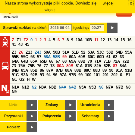
Nasza strona wykorzystuje pliki cookie. Dowiedz się
więcej
x
#
więcej.
Sprawdź rozkład na dzień:
i godzinę:
Z
Z1
Z2
0
1
2
3
4
5
6
7
8
9
10A
10B
11
12
13
14
15
16
41
43
45
Z3
Z6
Z13
Z43
50A
50B
51A
51B
52
53A
53C
53B
54B
55A
55B
55C
56
57
58A
58B
59
60A
60B
60C
60D
61
62
63
64A
64B
65A
65B
66
67
68
69A
69B
70
71A
71B
72A
72B
73
75A
75B
76
77
78
80A
80B
81A
81B
82A
82B
83
84A
84B
85A
85B
86
87A
87B
88A
88B
88C
88D
89
90
91A
91B
91C
92A
92B
93
94
96
97A
97B
99
100
101
201
202
6.
F1
G1
G2
H
W
N1A
N1B
N2
N3A
N3B
N4A
N4B
N5A
N5B
N6
N7A
N7B
N8
N9
Linie
Zmiany
Utrudnienia
Przystanki
Połączenia
Schematy
Pobierz