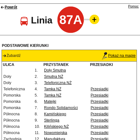
Pomoc
Powrót
87A
Linia
PODSTAWOWE KIERUNKI
Żubardź
Pokaż na mapie
ULICA
PRZYSTANEK
PRZESIADKI
1.
Doły Smutna
Doły
2.
Smutna NŻ
Doły
3.
Telefoniczna NŻ
Telefoniczna
4.
Tamka NŻ
Przesiadki
Pomorska
5.
Tamka NŻ
Przesiadki
Pomorska
6.
Matejki
Przesiadki
Pomorska
7.
Rondo Solidarności
Przesiadki
Północna
8.
Kamińskiego
Przesiadki
Północna
9.
Sterlinga
Przesiadki
Północna
10.
Kilińskiego NŻ
Przesiadki
Północna
11.
Nowomiejska
Przesiadki
Zachodnia
12.
Manufaktura
Przesiadki