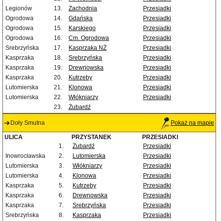
Legionów
13.
Zachodnia
Przesiadki
Ogrodowa
14.
Gdańska
Przesiadki
Ogrodowa
15.
Karskiego
Przesiadki
Ogrodowa
16.
Cm. Ogrodowa
Przesiadki
Srebrzyńska
17.
Kasprzaka NŻ
Przesiadki
Kasprzaka
18.
Srebrzyńska
Przesiadki
Kasprzaka
19.
Drewnowska
Przesiadki
Kasprzaka
20.
Kutrzeby
Przesiadki
Lutomierska
21.
Klonowa
Przesiadki
Lutomierska
22.
Włókniarzy
Przesiadki
23.
Żubardź
Doły Smutna
Pokaż na mapie
ULICA
PRZYSTANEK
PRZESIADKI
1.
Żubardź
Przesiadki
Inowrocławska
2.
Lutomierska
Przesiadki
Lutomierska
3.
Włókniarzy
Przesiadki
Lutomierska
4.
Klonowa
Przesiadki
Kasprzaka
5.
Kutrzeby
Przesiadki
Kasprzaka
6.
Drewnowska
Przesiadki
Kasprzaka
7.
Srebrzyńska
Przesiadki
Srebrzyńska
8.
Kasprzaka
Przesiadki