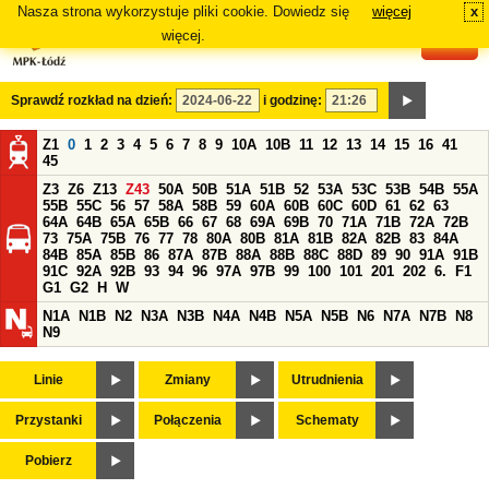
Nasza strona wykorzystuje pliki cookie. Dowiedz się
więcej
x
#
więcej.
Sprawdź rozkład na dzień:
i godzinę:
Z1
0
1
2
3
4
5
6
7
8
9
10A
10B
11
12
13
14
15
16
41
45
Z3
Z6
Z13
Z43
50A
50B
51A
51B
52
53A
53C
53B
54B
55A
55B
55C
56
57
58A
58B
59
60A
60B
60C
60D
61
62
63
64A
64B
65A
65B
66
67
68
69A
69B
70
71A
71B
72A
72B
73
75A
75B
76
77
78
80A
80B
81A
81B
82A
82B
83
84A
84B
85A
85B
86
87A
87B
88A
88B
88C
88D
89
90
91A
91B
91C
92A
92B
93
94
96
97A
97B
99
100
101
201
202
6.
F1
G1
G2
H
W
N1A
N1B
N2
N3A
N3B
N4A
N4B
N5A
N5B
N6
N7A
N7B
N8
N9
Linie
Zmiany
Utrudnienia
Przystanki
Połączenia
Schematy
Pobierz