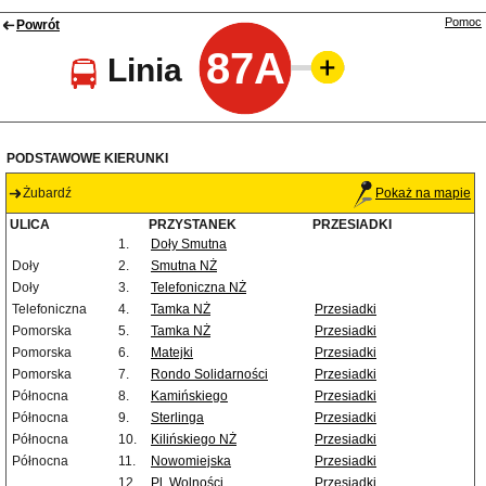
Pomoc
Powrót
87A
Linia
PODSTAWOWE KIERUNKI
Żubardź
Pokaż na mapie
ULICA
PRZYSTANEK
PRZESIADKI
1.
Doły Smutna
Doły
2.
Smutna NŻ
Doły
3.
Telefoniczna NŻ
Telefoniczna
4.
Tamka NŻ
Przesiadki
Pomorska
5.
Tamka NŻ
Przesiadki
Pomorska
6.
Matejki
Przesiadki
Pomorska
7.
Rondo Solidarności
Przesiadki
Północna
8.
Kamińskiego
Przesiadki
Północna
9.
Sterlinga
Przesiadki
Północna
10.
Kilińskiego NŻ
Przesiadki
Północna
11.
Nowomiejska
Przesiadki
12.
Pl. Wolności
Przesiadki