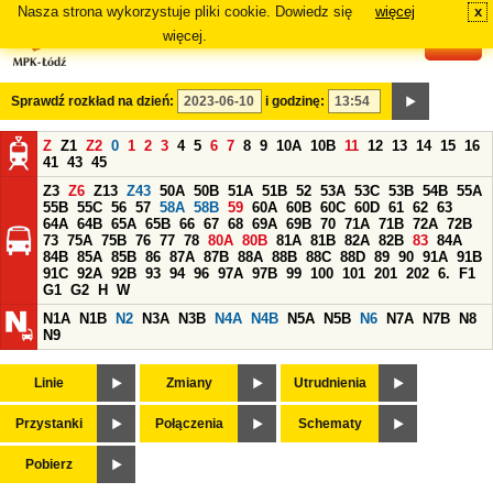
Nasza strona wykorzystuje pliki cookie. Dowiedz się
więcej
x
#
więcej.
Sprawdź rozkład na dzień:
i godzinę:
Z
Z1
Z2
0
1
2
3
4
5
6
7
8
9
10A
10B
11
12
13
14
15
16
41
43
45
Z3
Z6
Z13
Z43
50A
50B
51A
51B
52
53A
53C
53B
54B
55A
55B
55C
56
57
58A
58B
59
60A
60B
60C
60D
61
62
63
64A
64B
65A
65B
66
67
68
69A
69B
70
71A
71B
72A
72B
73
75A
75B
76
77
78
80A
80B
81A
81B
82A
82B
83
84A
84B
85A
85B
86
87A
87B
88A
88B
88C
88D
89
90
91A
91B
91C
92A
92B
93
94
96
97A
97B
99
100
101
201
202
6.
F1
G1
G2
H
W
N1A
N1B
N2
N3A
N3B
N4A
N4B
N5A
N5B
N6
N7A
N7B
N8
N9
Linie
Zmiany
Utrudnienia
Przystanki
Połączenia
Schematy
Pobierz