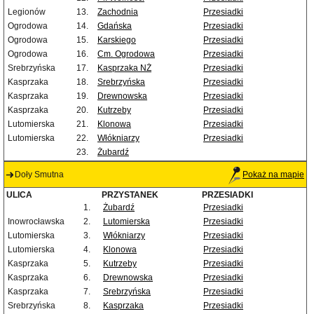
Legionów
13.
Zachodnia
Przesiadki
Ogrodowa
14.
Gdańska
Przesiadki
Ogrodowa
15.
Karskiego
Przesiadki
Ogrodowa
16.
Cm. Ogrodowa
Przesiadki
Srebrzyńska
17.
Kasprzaka NŻ
Przesiadki
Kasprzaka
18.
Srebrzyńska
Przesiadki
Kasprzaka
19.
Drewnowska
Przesiadki
Kasprzaka
20.
Kutrzeby
Przesiadki
Lutomierska
21.
Klonowa
Przesiadki
Lutomierska
22.
Włókniarzy
Przesiadki
23.
Żubardź
Doły Smutna
Pokaż na mapie
ULICA
PRZYSTANEK
PRZESIADKI
1.
Żubardź
Przesiadki
Inowrocławska
2.
Lutomierska
Przesiadki
Lutomierska
3.
Włókniarzy
Przesiadki
Lutomierska
4.
Klonowa
Przesiadki
Kasprzaka
5.
Kutrzeby
Przesiadki
Kasprzaka
6.
Drewnowska
Przesiadki
Kasprzaka
7.
Srebrzyńska
Przesiadki
Srebrzyńska
8.
Kasprzaka
Przesiadki