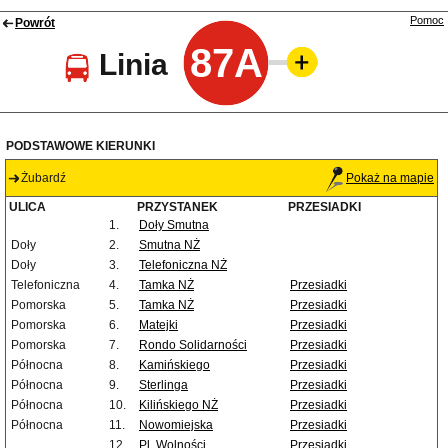
Pomoc
Powrót
87A
Linia
PODSTAWOWE KIERUNKI
Żubardź
Pokaż na mapie
ULICA
PRZYSTANEK
PRZESIADKI
1.
Doły Smutna
Doły
2.
Smutna NŻ
Doły
3.
Telefoniczna NŻ
Telefoniczna
4.
Tamka NŻ
Przesiadki
Pomorska
5.
Tamka NŻ
Przesiadki
Pomorska
6.
Matejki
Przesiadki
Pomorska
7.
Rondo Solidarności
Przesiadki
Północna
8.
Kamińskiego
Przesiadki
Północna
9.
Sterlinga
Przesiadki
Północna
10.
Kilińskiego NŻ
Przesiadki
Północna
11.
Nowomiejska
Przesiadki
12.
Pl. Wolności
Przesiadki