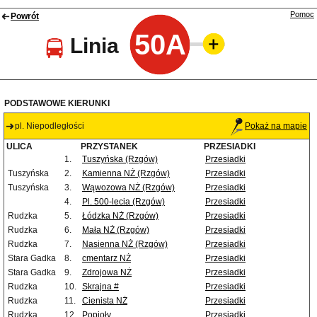
Pomoc
Powrót
50A
Linia
PODSTAWOWE KIERUNKI
pl. Niepodległości
Pokaż na mapie
ULICA
PRZYSTANEK
PRZESIADKI
1.
Tuszyńska (Rzgów)
Przesiadki
Tuszyńska
2.
Kamienna NŻ (Rzgów)
Przesiadki
Tuszyńska
3.
Wąwozowa NŻ (Rzgów)
Przesiadki
4.
Pl. 500-lecia (Rzgów)
Przesiadki
Rudzka
5.
Łódzka NŻ (Rzgów)
Przesiadki
Rudzka
6.
Mała NŻ (Rzgów)
Przesiadki
Rudzka
7.
Nasienna NŻ (Rzgów)
Przesiadki
Stara Gadka
8.
cmentarz NŻ
Przesiadki
Stara Gadka
9.
Zdrojowa NŻ
Przesiadki
Rudzka
10.
Skrajna #
Przesiadki
Rudzka
11.
Cienista NŻ
Przesiadki
Rudzka
12.
Popioły
Przesiadki