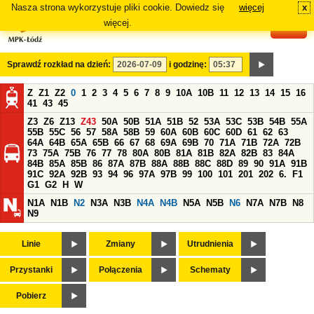
Nasza strona wykorzystuje pliki cookie. Dowiedz się
więcej
x
#
więcej.
Sprawdź rozkład na dzień:
i godzinę:
Z
Z1
Z2
0
1
2
3
4
5
6
7
8
9
10A
10B
11
12
13
14
15
16
41
43
45
Z3
Z6
Z13
Z43
50A
50B
51A
51B
52
53A
53C
53B
54B
55A
55B
55C
56
57
58A
58B
59
60A
60B
60C
60D
61
62
63
64A
64B
65A
65B
66
67
68
69A
69B
70
71A
71B
72A
72B
73
75A
75B
76
77
78
80A
80B
81A
81B
82A
82B
83
84A
84B
85A
85B
86
87A
87B
88A
88B
88C
88D
89
90
91A
91B
91C
92A
92B
93
94
96
97A
97B
99
100
101
201
202
6.
F1
G1
G2
H
W
N1A
N1B
N2
N3A
N3B
N4A
N4B
N5A
N5B
N6
N7A
N7B
N8
N9
Linie
Zmiany
Utrudnienia
Przystanki
Połączenia
Schematy
Pobierz