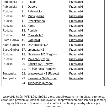
Pabianicka
7.
3 Maja
Przesiadki
Pabianicka
8.
Dubois
Przesiadki
Rudzka
9.
Pabianicka
Przesiadki
Rudzka
10.
Municypalna
Przesiadki
Rudzka
11.
Przestrzenna
Przesiadki
Rudzka
12.
Farna
Przesiadki
Rudzka
13.
Popioły
Przesiadki
Rudzka
14.
Cienista NŻ
Przesiadki
Stara Gadka
15.
Skrajna #
Przesiadki
Stara Gadka
16.
Uczniowska NŻ
Przesiadki
Stara Gadka
17.
cmentarz NŻ
Przesiadki
Rudzka
18.
Nasienna NŻ (Rzgów)
Przesiadki
Rudzka
19.
Mała NŻ (Rzgów)
Przesiadki
Rudzka
20.
Łódzka NŻ (Rzgów)
Przesiadki
21.
Pl. 500-lecia (Rzgów)
Przesiadki
Tuszyńska
22.
Wąwozowa NŻ (Rzgów)
Przesiadki
Tuszyńska
23.
Kamienna NŻ (Rzgów)
Przesiadki
24.
Tuszyńska (Rzgów)
Wszystkie treści MPK-Łódź Spółka z o.o. opublikowane na niniejszej stronie są
chronione prawem autorskim. Kopiowanie i rozpowszechnianie ich bez pisemnej
zgody MPK-Łódź Spółka z o.o. dla celów innych niż potrzeby własne jest
zabronione.