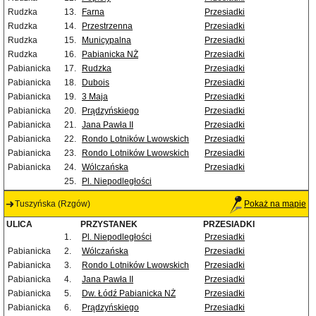
Rudzka
13.
Farna
Przesiadki
Rudzka
14.
Przestrzenna
Przesiadki
Rudzka
15.
Municypalna
Przesiadki
Rudzka
16.
Pabianicka NŻ
Przesiadki
Pabianicka
17.
Rudzka
Przesiadki
Pabianicka
18.
Dubois
Przesiadki
Pabianicka
19.
3 Maja
Przesiadki
Pabianicka
20.
Prądzyńskiego
Przesiadki
Pabianicka
21.
Jana Pawła II
Przesiadki
Pabianicka
22.
Rondo Lotników Lwowskich
Przesiadki
Pabianicka
23.
Rondo Lotników Lwowskich
Przesiadki
Pabianicka
24.
Wólczańska
Przesiadki
25.
Pl. Niepodległości
Tuszyńska (Rzgów)
Pokaż na mapie
ULICA
PRZYSTANEK
PRZESIADKI
1.
Pl. Niepodległości
Przesiadki
Pabianicka
2.
Wólczańska
Przesiadki
Pabianicka
3.
Rondo Lotników Lwowskich
Przesiadki
Pabianicka
4.
Jana Pawła II
Przesiadki
Pabianicka
5.
Dw. Łódź Pabianicka NŻ
Przesiadki
Pabianicka
6.
Prądzyńskiego
Przesiadki