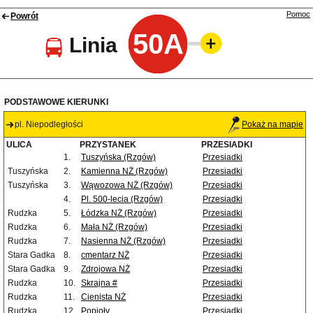
Pomoc
Powrót
50A
Linia
PODSTAWOWE KIERUNKI
pl. Niepodległości
Pokaż na mapie
ULICA
PRZYSTANEK
PRZESIADKI
1.
Tuszyńska (Rzgów)
Przesiadki
Tuszyńska
2.
Kamienna NŻ (Rzgów)
Przesiadki
Tuszyńska
3.
Wąwozowa NŻ (Rzgów)
Przesiadki
4.
Pl. 500-lecia (Rzgów)
Przesiadki
Rudzka
5.
Łódzka NŻ (Rzgów)
Przesiadki
Rudzka
6.
Mała NŻ (Rzgów)
Przesiadki
Rudzka
7.
Nasienna NŻ (Rzgów)
Przesiadki
Stara Gadka
8.
cmentarz NŻ
Przesiadki
Stara Gadka
9.
Zdrojowa NŻ
Przesiadki
Rudzka
10.
Skrajna #
Przesiadki
Rudzka
11.
Cienista NŻ
Przesiadki
Rudzka
12.
Popioły
Przesiadki