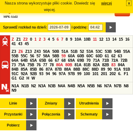
Nasza strona wykorzystuje pliki cookie. Dowiedz się
więcej
x
#
więcej.
Sprawdź rozkład na dzień:
i godzinę:
Z
Z1
Z2
0
1
2
3
4
5
6
7
8
9
10A
10B
11
12
13
14
15
16
41
43
45
Z3
Z6
Z13
Z43
50A
50B
51A
51B
52
53A
53C
53B
54B
55A
55B
55C
56
57
58A
58B
59
60A
60B
60C
60D
61
62
63
64A
64B
65A
65B
66
67
68
69A
69B
70
71A
71B
72A
72B
73
75A
75B
76
77
78
80A
80B
81A
81B
82A
82B
83
84A
84B
85A
85B
86
87A
87B
88A
88B
88C
88D
89
90
91A
91B
91C
92A
92B
93
94
96
97A
97B
99
100
101
201
202
6.
F1
G1
G2
H
W
N1A
N1B
N2
N3A
N3B
N4A
N4B
N5A
N5B
N6
N7A
N7B
N8
N9
Linie
Zmiany
Utrudnienia
Przystanki
Połączenia
Schematy
Pobierz