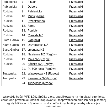
Pabianicka
7.
3 Maja
Przesiadki
Pabianicka
8.
Dubois
Przesiadki
Rudzka
9.
Pabianicka
Przesiadki
Rudzka
10.
Municypalna
Przesiadki
Rudzka
11.
Przestrzenna
Przesiadki
Rudzka
12.
Farna
Przesiadki
Rudzka
13.
Popioły
Przesiadki
Rudzka
14.
Cienista NŻ
Przesiadki
Stara Gadka
15.
Skrajna #
Przesiadki
Stara Gadka
16.
Uczniowska NŻ
Przesiadki
Stara Gadka
17.
cmentarz NŻ
Przesiadki
Rudzka
18.
Nasienna NŻ (Rzgów)
Przesiadki
Rudzka
19.
Mała NŻ (Rzgów)
Przesiadki
Rudzka
20.
Łódzka NŻ (Rzgów)
Przesiadki
21.
Pl. 500-lecia (Rzgów)
Przesiadki
Tuszyńska
22.
Wąwozowa NŻ (Rzgów)
Przesiadki
Tuszyńska
23.
Kamienna NŻ (Rzgów)
Przesiadki
24.
Tuszyńska (Rzgów)
Wszystkie treści MPK-Łódź Spółka z o.o. opublikowane na niniejszej stronie są
chronione prawem autorskim. Kopiowanie i rozpowszechnianie ich bez pisemnej
zgody MPK-Łódź Spółka z o.o. dla celów innych niż potrzeby własne jest
zabronione.