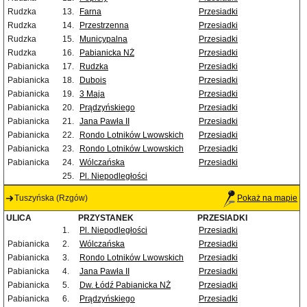
Rudzka
13.
Farna
Przesiadki
Rudzka
14.
Przestrzenna
Przesiadki
Rudzka
15.
Municypalna
Przesiadki
Rudzka
16.
Pabianicka NŻ
Przesiadki
Pabianicka
17.
Rudzka
Przesiadki
Pabianicka
18.
Dubois
Przesiadki
Pabianicka
19.
3 Maja
Przesiadki
Pabianicka
20.
Prądzyńskiego
Przesiadki
Pabianicka
21.
Jana Pawła II
Przesiadki
Pabianicka
22.
Rondo Lotników Lwowskich
Przesiadki
Pabianicka
23.
Rondo Lotników Lwowskich
Przesiadki
Pabianicka
24.
Wólczańska
Przesiadki
25.
Pl. Niepodległości
Tuszyńska (Rzgów)
Pokaż na mapie
ULICA
PRZYSTANEK
PRZESIADKI
1.
Pl. Niepodległości
Przesiadki
Pabianicka
2.
Wólczańska
Przesiadki
Pabianicka
3.
Rondo Lotników Lwowskich
Przesiadki
Pabianicka
4.
Jana Pawła II
Przesiadki
Pabianicka
5.
Dw. Łódź Pabianicka NŻ
Przesiadki
Pabianicka
6.
Prądzyńskiego
Przesiadki