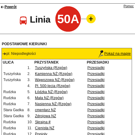
Pomoc
Powrót
50A
Linia
PODSTAWOWE KIERUNKI
pl. Niepodległości
Pokaż na mapie
ULICA
PRZYSTANEK
PRZESIADKI
1.
Tuszyńska (Rzgów)
Przesiadki
Tuszyńska
2.
Kamienna NŻ (Rzgów)
Przesiadki
Tuszyńska
3.
Wąwozowa NŻ (Rzgów)
Przesiadki
4.
Pl. 500-lecia (Rzgów)
Przesiadki
Rudzka
5.
Łódzka NŻ (Rzgów)
Przesiadki
Rudzka
6.
Mała NŻ (Rzgów)
Przesiadki
Rudzka
7.
Nasienna NŻ (Rzgów)
Przesiadki
Stara Gadka
8.
cmentarz NŻ
Przesiadki
Stara Gadka
9.
Zdrojowa NŻ
Przesiadki
Rudzka
10.
Skrajna #
Przesiadki
Rudzka
11.
Cienista NŻ
Przesiadki
Rudzka
12.
Popioły
Przesiadki