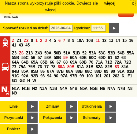
Nasza strona wykorzystuje pliki cookie. Dowiedz się
więcej
x
#
więcej.
Sprawdź rozkład na dzień:
i godzinę:
Z
Z1
Z2
0
1
2
3
4
5
6
7
8
9
10A
10B
11
12
13
14
15
16
41
43
45
Z3
Z6
Z13
Z43
50A
50B
51A
51B
52
53A
53C
53B
54B
55A
55B
55C
56
57
58A
58B
59
60A
60B
60C
60D
61
62
63
64A
64B
65A
65B
66
67
68
69A
69B
70
71A
71B
72A
72B
73
75A
75B
76
77
78
80A
80B
81A
81B
82A
82B
83
84A
84B
85A
85B
86
87A
87B
88A
88B
88C
88D
89
90
91A
91B
91C
92A
92B
93
94
96
97A
97B
99
100
101
201
202
6.
F1
G1
G2
H
W
N1A
N1B
N2
N3A
N3B
N4A
N4B
N5A
N5B
N6
N7A
N7B
N8
N9
Linie
Zmiany
Utrudnienia
Przystanki
Połączenia
Schematy
Pobierz