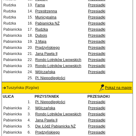
Rudzka
13.
Farna
Przesiadki
Rudzka
14.
Przestrzenna
Przesiadki
Rudzka
15.
Municypalna
Przesiadki
Rudzka
16.
Pabianicka NŻ
Przesiadki
Pabianicka
17.
Rudzka
Przesiadki
Pabianicka
18.
Dubois
Przesiadki
Pabianicka
19.
3 Maja
Przesiadki
Pabianicka
20.
Prądzyńskiego
Przesiadki
Pabianicka
21.
Jana Pawła II
Przesiadki
Pabianicka
22.
Rondo Lotników Lwowskich
Przesiadki
Pabianicka
23.
Rondo Lotników Lwowskich
Przesiadki
Pabianicka
24.
Wólczańska
Przesiadki
25.
Pl. Niepodległości
Tuszyńska (Rzgów)
Pokaż na mapie
ULICA
PRZYSTANEK
PRZESIADKI
1.
Pl. Niepodległości
Przesiadki
Pabianicka
2.
Wólczańska
Przesiadki
Pabianicka
3.
Rondo Lotników Lwowskich
Przesiadki
Pabianicka
4.
Jana Pawła II
Przesiadki
Pabianicka
5.
Dw. Łódź Pabianicka NŻ
Przesiadki
Pabianicka
6.
Prądzyńskiego
Przesiadki