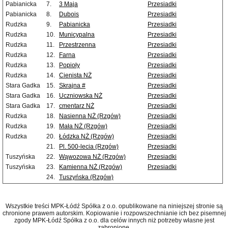
Pabianicka
7.
3 Maja
Przesiadki
Pabianicka
8.
Dubois
Przesiadki
Rudzka
9.
Pabianicka
Przesiadki
Rudzka
10.
Municypalna
Przesiadki
Rudzka
11.
Przestrzenna
Przesiadki
Rudzka
12.
Farna
Przesiadki
Rudzka
13.
Popioły
Przesiadki
Rudzka
14.
Cienista NŻ
Przesiadki
Stara Gadka
15.
Skrajna #
Przesiadki
Stara Gadka
16.
Uczniowska NŻ
Przesiadki
Stara Gadka
17.
cmentarz NŻ
Przesiadki
Rudzka
18.
Nasienna NŻ (Rzgów)
Przesiadki
Rudzka
19.
Mała NŻ (Rzgów)
Przesiadki
Rudzka
20.
Łódzka NŻ (Rzgów)
Przesiadki
21.
Pl. 500-lecia (Rzgów)
Przesiadki
Tuszyńska
22.
Wąwozowa NŻ (Rzgów)
Przesiadki
Tuszyńska
23.
Kamienna NŻ (Rzgów)
Przesiadki
24.
Tuszyńska (Rzgów)
Wszystkie treści MPK-Łódź Spółka z o.o. opublikowane na niniejszej stronie są
chronione prawem autorskim. Kopiowanie i rozpowszechnianie ich bez pisemnej
zgody MPK-Łódź Spółka z o.o. dla celów innych niż potrzeby własne jest
zabronione.